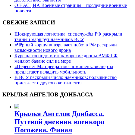
О НАС | ИА Военные страницы – последние военные
новости
СВЕЖИЕ ЗАПИСИ
Шокирующая логистика: спецслужбы РФ раскрыли
тайный маршрут наёмников ВСУ
«Чёрный коршун» взрывает небо: в РФ раскрыли
возможности нового дрона
Курс на господство: как морские дроны ВМФ РФ
меняют баланс сил на море
«Пересвет М» превратился в мишень: эксперты
предлагают наладить мобильность
В ВСУ раскрыли число наёмников: большинство
приезжает с другого континента
КРЫЛЬЯ АНГЕЛОВ ДОНБАССА
Крылья Ангелов Донбасса.
Путевой дневник военкора
Погожева. Финал