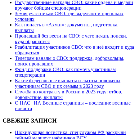
Государственные награды СВО: какие ордена и медали
вручают бойцам спецоперации
Земля участникам СВО: где выделяют и при каких
условиях
Как попасть в «Ахмат»: документы, подготовка,
выплаты
Пропавший без вести на СВО: с чего начать поиски,
куда обращаться
Реабилитация участников СВО: что в неё входит и куда
обращаться
Телеграм-каналы о СВО: поддержка, добровольцы,
поиск пропавших
Фонд поддержки СВО: как помочь участникам
спецоперации
Какие федеральные выплаты и льготы положены
участникам СВО и их семьям в 2023 году
Служба по контракту в России в 2023 году: отбор,
довольствие, выплаты
О НАС | ИА Военные страницы – последние военные
новости
СВЕЖИЕ ЗАПИСИ
Шокирующая логистика: спецслужбы РФ раскрыли
тайный маршрут наёмников ВСУ