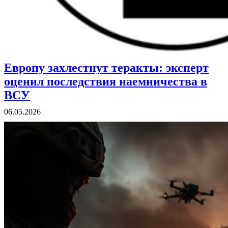
Европу захлестнут теракты: эксперт
ВОЕННЫЕ СТРАНИЦЫ
СТАТЬИ ВОЕННОЙ ТЕМАТИКИ
оценил последствия наемничества в
ВСУ
06.05.2026