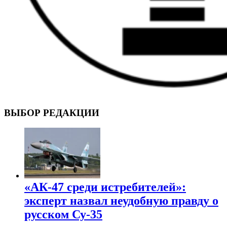
ВОЕННЫЕ СТРАНИЦЫ
СТАТЬИ ВОЕННОЙ ТЕМАТИКИ
ВЫБОР РЕДАКЦИИ
«АК-47 среди истребителей»:
эксперт назвал неудобную правду о
русском Су-35