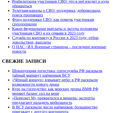
Реабилитация участников СВО: что в неё входит и куда
обращаться
Телеграм-каналы о СВО: поддержка, добровольцы,
поиск пропавших
Фонд поддержки СВО: как помочь участникам
спецоперации
Какие федеральные выплаты и льготы положены
участникам СВО и их семьям в 2023 году
Служба по контракту в России в 2023 году: отбор,
довольствие, выплаты
О НАС | ИА Военные страницы – последние военные
новости
СВЕЖИЕ ЗАПИСИ
Шокирующая логистика: спецслужбы РФ раскрыли
тайный маршрут наёмников ВСУ
«Чёрный коршун» взрывает небо: в РФ раскрыли
возможности нового дрона
Курс на господство: как морские дроны ВМФ РФ
меняют баланс сил на море
«Пересвет М» превратился в мишень: эксперты
предлагают наладить мобильность
В ВСУ раскрыли число наёмников: большинство
приезжает с другого континента