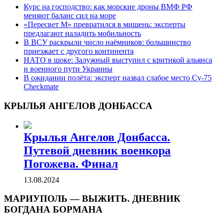
Курс на господство: как морские дроны ВМФ РФ
меняют баланс сил на море
«Пересвет М» превратился в мишень: эксперты
предлагают наладить мобильность
В ВСУ раскрыли число наёмников: большинство
приезжает с другого континента
НАТО в шоке: Залужный выступил с критикой альянса
и военного пути Украины
В ожидании полёта: эксперт назвал слабое место Су-75
Checkmate
КРЫЛЬЯ АНГЕЛОВ ДОНБАССА
Крылья Ангелов Донбасса.
Путевой дневник военкора
Погожева. Финал
13.08.2024
МАРИУПОЛЬ — ВЫЖИТЬ. ДНЕВНИК
БОГДАНА БОРМАНА