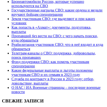
Бронеавтомобили России, которые успешно
используются на СВО
Государственные награды СВО: какие ордена и медали
вручают бойцам спецоперации
Земля участникам СВО: где выделяют и при каких
условиях
Как попасть в «Ахмат»: документы, подготовка,
выплаты
Пропавший без вести на СВО: с чего начать поиски,
куда обращаться
Реабилитация участников СВО: что в неё входит и куда
обращаться
Телеграм-каналы о СВО: поддержка, добровольцы,
поиск пропавших
Фонд поддержки СВО: как помочь участникам
спецоперации
Какие федеральные выплаты и льготы положены
участникам СВО и их семьям в 2023 году
Служба по контракту в России в 2023 году: отбор,
довольствие, выплаты
О НАС | ИА Военные страницы – последние военные
новости
СВЕЖИЕ ЗАПИСИ