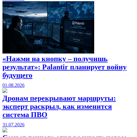
«Нажми на кнопку – получишь
результат»: Palantir планирует войну
будущего
01.08.2026
Дронам перекрывают маршруты:
эксперт раскрыл, как изменится
система ПВО
31.07.2026