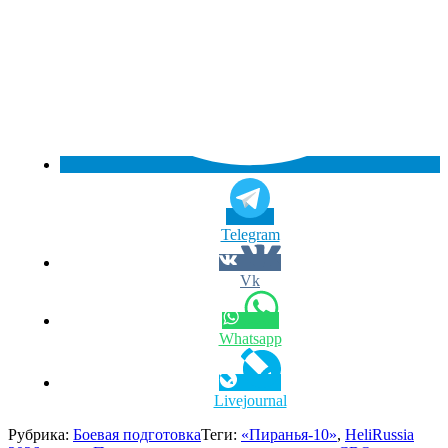
Telegram
Vk
Whatsapp
Livejournal
Рубрика:
Боевая подготовка
Теги:
«Пиранья-10»
,
HeliRussia