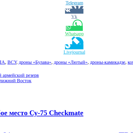
Telegram
Vk
Whatsapp
Livejournal
ЛА
,
ВСУ
,
дроны «Булава»
,
дроны «Лютый»
,
дроны-камикадзе
,
ко
 армейский резерв
Ближний Восток
бое место Су-75 Checkmate