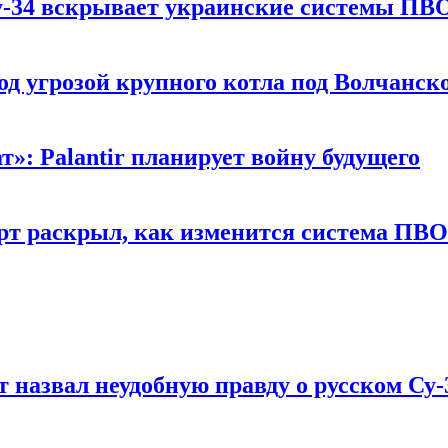
у-34 вскрывает украинские системы ПВ
д угрозой крупного котла под Волчанск
»: Palantir планирует войну будущего
т раскрыл, как изменится система ПВО
т назвал неудобную правду о русском Су-