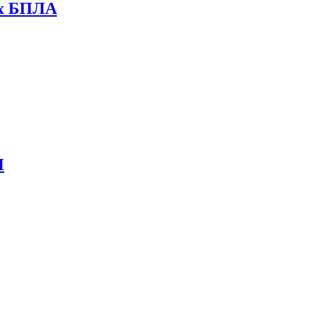
их БПЛА
И