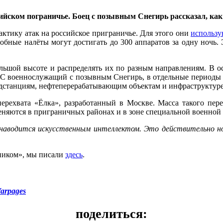
йском пограничье. Боец с позывным Снегирь рассказал, ка
тику атак на российское приграничье. Для этого они
использу
бные налёты могут достигать до 300 аппаратов за одну ночь. 
большой высоте и распределять их по разным направлениям. В
СС военнослужащий с позывным Снегирь, в отдельные периоды 
одстанциям, нефтеперерабатывающим объектам и инфраструктуре
рехвата «Ёлка», разработанный в Москве. Масса такого перехва
меняются в приграничных районах и в зоне специальной военной
наводится искусственным интеллектом. Это действительно но
ником», мы писали
здесь
.
arpages
поделиться: