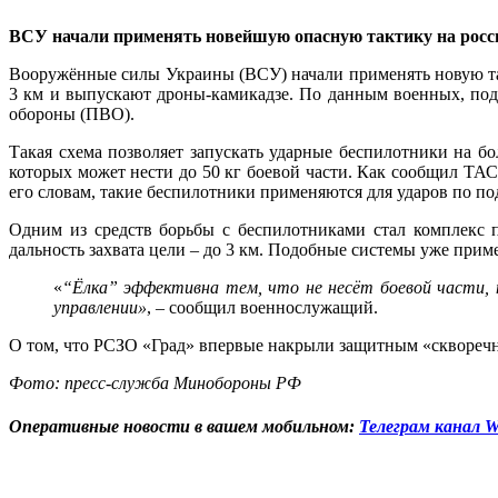
ВСУ начали применять новейшую опасную тактику на росси
Вооружённые силы Украины (ВСУ) начали применять новую так
3 км и выпускают дроны-камикадзе. По данным военных, подо
обороны (ПВО).
Такая схема позволяет запускать ударные беспилотники на 
которых может нести до 50 кг боевой части. Как сообщил ТА
его словам, такие беспилотники применяются для ударов по п
Одним из средств борьбы с беспилотниками стал комплекс пе
дальность захвата цели – до 3 км. Подобные системы уже при
«
“Ёлка” эффективна тем, что не несёт боевой части, 
управлении»
, – сообщил военнослужащий.
О том, что РСЗО «Град» впервые накрыли защитным «сквореч
Фото: пресс-служба Минобороны РФ
Оперативные новости в вашем мобильном:
Телеграм канал W