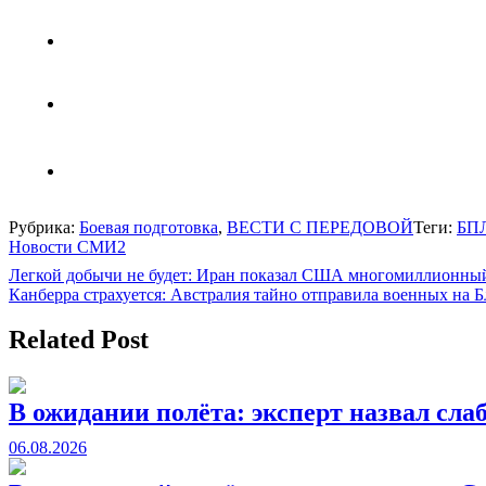
Рубрика:
Боевая подготовка
,
ВЕСТИ С ПЕРЕДОВОЙ
Теги:
БП
Новости СМИ2
Навигация
Легкой добычи не будет: Иран показал США многомиллионный
Канберра страхуется: Австралия тайно отправила военных на 
по
записям
Related Post
В ожидании полёта: эксперт назвал сла
06.08.2026