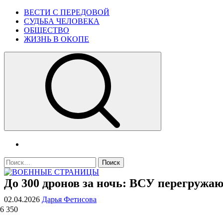
Skip
Primary
ВЕСТИ С ПЕРЕДОВОЙ
to
Menu
СУДЬБА ЧЕЛОВЕКА
content
ОБЩЕСТВО
ЖИЗНЬ В ОКОПЕ
telegram
Найти:
До 300 дронов за ночь: ВСУ перегружа
ВОЕННЫЕ СТРАНИЦЫ
СТАТЬИ ВОЕННОЙ ТЕМАТИКИ
02.04.2026
Дарья Фетисова
6 350