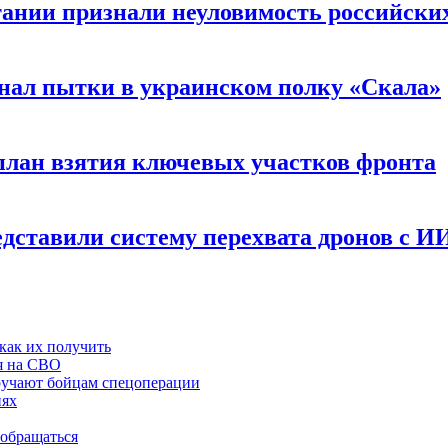
тании признали неуловимость российск
нал пытки в украинском полку «Скала»
план взятия ключевых участков фронта
едставили систему перехвата дронов с И
как их получить
я на СВО
ручают бойцам спецоперации
иях
 обращаться