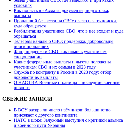
Земля участникам СВО: где выделяют и при каких
условиях
Как попасть в «Ахмат»: документы, подготовка,
выплаты
Пропавший без вести на СВО: с чего начать поиски,
куда обращаться
Реабилитация участников СВО: что в неё входит и куда
обращаться
Телеграм-каналы о СВО: поддержка, добровольцы,
поиск пропавших
Фонд поддержки СВО: как помочь участникам
спецоперации
Какие федеральные выплаты и льготы положены
участникам СВО и их семьям в 2023 году
Служба по контракту в России в 2023 году: отбор,
довольствие, выплаты
О НАС | ИА Военные страницы – последние военные
новости
СВЕЖИЕ ЗАПИСИ
В ВСУ раскрыли число наёмников: большинство
приезжает с другого континента
НАТО в шоке: Залужный выступил с критикой альянса
и военного пути Украины