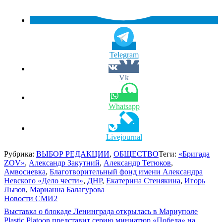
Telegram
Vk
Whatsapp
Livejournal
Рубрика:
ВЫБОР РЕДАКЦИИ
,
ОБЩЕСТВО
Теги:
«Бригада
ZOV»
,
Александр Закутний
,
Александр Тетюков
,
Амвосиевка
,
Благотворительный фонд имени Александра
Невского «Дело чести»
,
ДНР
,
Екатерина Стенякина
,
Игорь
Лызов
,
Марианна Балагурова
Новости СМИ2
Навигация
Выставка о блокаде Ленинграда открылась в Мариуполе
Plastic Platoon представит серию миниатюр «Победа» на