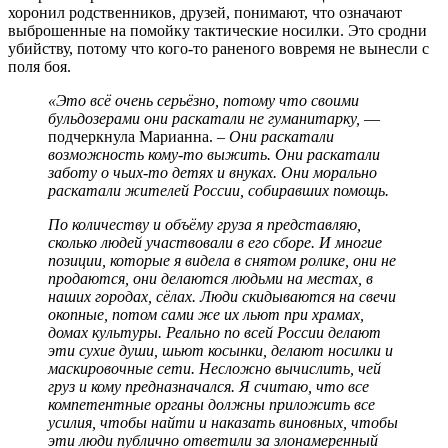
хоронил родственников, друзей, понимают, что означают
выброшенные на помойку тактические носилки. Это сродни
убийству, потому что кого-то раненого вовремя не вынесли с
поля боя.
«Это всё очень серьёзно, потому что своими
бульдозерами они раскатали не гуманитарку,
—
подчеркнула Марианна.
– Они раскатали
возможность кому-то выжить. Они раскатали
заботу о чьих-то детях и внуках. Они морально
раскатали жителей России, собиравших помощь.
По количеству и объёму груза я представляю,
сколько людей участвовали в его сборе. И многие
позиции, которые я видела в снятом ролике, они не
продаются, они делаются людьми на местах, в
наших городах, сёлах. Люди скидываются на свечи
окопные, потом сами же их льют при храмах,
домах культуры. Реально по всей России делают
эти сухие души, шьют косынки, делают носилки и
маскировочные сети. Несложно вычислить, чей
груз и кому предназначался. Я считаю, что все
компетентные органы должны приложить все
усилия, чтобы найти и наказать виновных, чтобы
эти люди публично ответили за злонамеренный