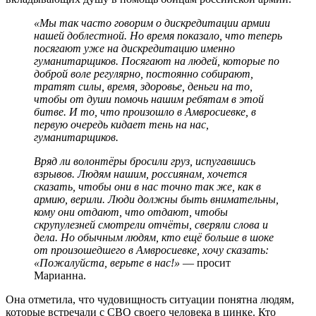
«Мы так часто говорим о дискредитации армии
нашей доблестной. Но время показало, что теперь
посягают уже на дискредитацию именно
гуманитарщиков. Посягают на людей, которые по
доброй воле регулярно, постоянно собирают,
тратят силы, время, здоровье, деньги на то,
чтобы от души помочь нашим ребятам в этой
битве. И то, что произошло в Амвросиевке, в
первую очередь кидает тень на нас,
гуманитарщиков.
Вряд ли волонтёры бросили груз, испугавшись
взрывов. Людям нашим, россиянам, хочется
сказать, чтобы они в нас точно так же, как в
армию, верили. Люди должны быть внимательны,
кому они отдают, что отдают, чтобы
скрупулезней смотрели отчёты, сверяли слова и
дела. Но обычным людям, кто ещё больше в шоке
от произошедшего в Амвросиевке, хочу сказать:
«Пожалуйста, верьте в нас!»
— просит
Марианна.
Она отметила, что чудовищность ситуации понятна людям,
которые встречали с СВО своего человека в цинке. Кто