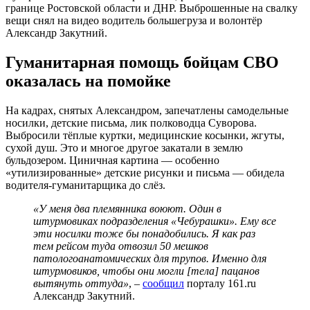
границе Ростовской области и ДНР. Выброшенные на свалку
вещи снял на видео водитель большегруза и волонтёр
Александр Закутний.
Гуманитарная помощь бойцам СВО
оказалась на помойке
На кадрах, снятых Александром, запечатлены самодельные
носилки, детские письма, лик полководца Суворова.
Выбросили тёплые куртки, медицинские косынки, жгуты,
сухой душ. Это и многое другое закатали в землю
бульдозером. Циничная картина — особенно
«утилизированные» детские рисунки и письма — обидела
водителя-гуманитарщика до слёз.
«У меня два племянника воюют. Один в
штурмовиках подразделения «Чебурашки». Ему все
эти носилки тоже бы понадобились. Я как раз
тем рейсом туда отвозил 50 мешков
патологоанатомических для трупов. Именно для
штурмовиков, чтобы они могли [тела] пацанов
вытянуть оттуда»
, –
сообщил
порталу 161.ru
Александр Закутний.