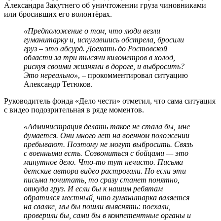
Александра Закутнего об уничтожении груза чиновниками
или бросивших его волонтёрах.
«Предположение о том, что люди везли
гуманитарку и, испугавшись обстрела, бросили
груз – это абсурд. Доехать до Ростовской
области за три тысячи километров в холод,
рискуя своими жизнями в дороге, и выбросить?
Это нереально»
, – прокомментировал ситуацию
Александр Тетюков.
Руководитель фонда «Дело чести» отметил, что сама ситуация
с видео подозрительная в ряде моментов.
«Администрация делать такое не стала бы, мне
думается. Они много лет на военном положении
пребывают. Поэтому не могут выбросить. Связь
с военными есть. Созвониться с бойцами — это
минутное дело. Что-то тут нечисто. Письма
детские автора видео растрогали. Но если эти
письма почитать, то сразу станет понятно,
откуда груз. И если бы к нашим ребятам
обратился местный, что гуманитарка валяется
на свалке, мы бы пошли выяснять: поехали,
проверили бы, сами бы в компетентные органы и