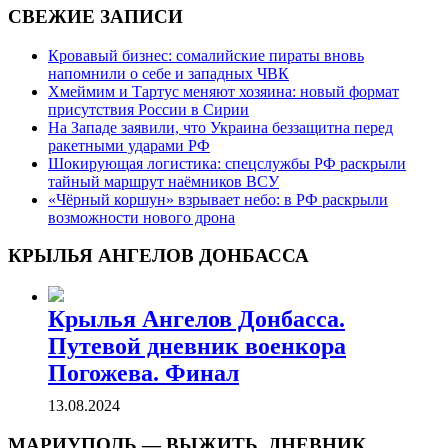
СВЕЖИЕ ЗАПИСИ
Кровавый бизнес: сомалийские пираты вновь
напомнили о себе и западных ЧВК
Хмеймим и Тартус меняют хозяина: новый формат
присутствия России в Сирии
На Западе заявили, что Украина беззащитна перед
ракетными ударами РФ
Шокирующая логистика: спецслужбы РФ раскрыли
тайный маршрут наёмников ВСУ
«Чёрный коршун» взрывает небо: в РФ раскрыли
возможности нового дрона
КРЫЛЬЯ АНГЕЛОВ ДОНБАССА
Крылья Ангелов Донбасса.
Путевой дневник военкора
Погожева. Финал
13.08.2024
МАРИУПОЛЬ — ВЫЖИТЬ. ДНЕВНИК