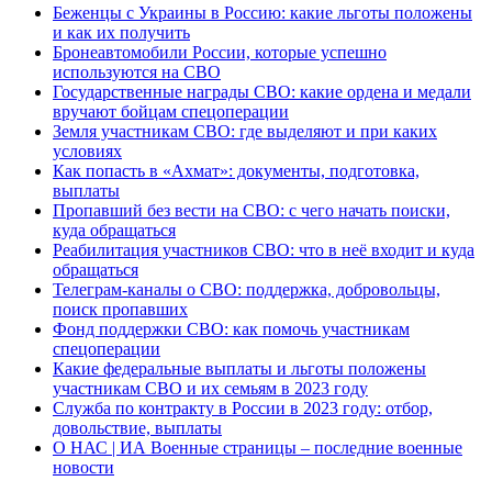
Беженцы с Украины в Россию: какие льготы положены
и как их получить
Бронеавтомобили России, которые успешно
используются на СВО
Государственные награды СВО: какие ордена и медали
вручают бойцам спецоперации
Земля участникам СВО: где выделяют и при каких
условиях
Как попасть в «Ахмат»: документы, подготовка,
выплаты
Пропавший без вести на СВО: с чего начать поиски,
куда обращаться
Реабилитация участников СВО: что в неё входит и куда
обращаться
Телеграм-каналы о СВО: поддержка, добровольцы,
поиск пропавших
Фонд поддержки СВО: как помочь участникам
спецоперации
Какие федеральные выплаты и льготы положены
участникам СВО и их семьям в 2023 году
Служба по контракту в России в 2023 году: отбор,
довольствие, выплаты
О НАС | ИА Военные страницы – последние военные
новости