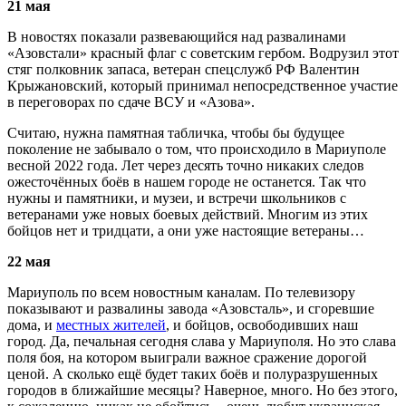
21 мая
В новостях показали развевающийся над развалинами
«Азовстали» красный флаг с советским гербом. Водрузил этот
стяг полковник запаса, ветеран спецслужб РФ Валентин
Крыжановский, который принимал непосредственное участие
в переговорах по сдаче ВСУ и «Азова».
Считаю, нужна памятная табличка, чтобы бы будущее
поколение не забывало о том, что происходило в Мариуполе
весной 2022 года. Лет через десять точно никаких следов
ожесточённых боёв в нашем городе не останется. Так что
нужны и памятники, и музеи, и встречи школьников с
ветеранами уже новых боевых действий. Многим из этих
бойцов нет и тридцати, а они уже настоящие ветераны…
22 мая
Мариуполь по всем новостным каналам. По телевизору
показывают и развалины завода «Азовсталь», и сгоревшие
дома, и
местных жителей
, и бойцов, освободивших наш
город. Да, печальная сегодня слава у Мариуполя. Но это слава
поля боя, на котором выиграли важное сражение дорогой
ценой. А сколько ещё будет таких боёв и полуразрушенных
городов в ближайшие месяцы? Наверное, много. Но без этого,