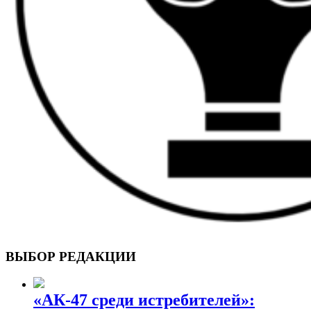
ВОЕННЫЕ СТРАНИЦЫ
СТАТЬИ ВОЕННОЙ ТЕМАТИКИ
ВЫБОР РЕДАКЦИИ
«АК-47 среди истребителей»: