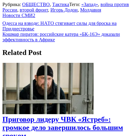
Рубрика:
ОБЩЕСТВО
,
Тактика
Теги:
«Запад»
,
война против
России
,
второй фронт
,
Игорь Додон
,
Молдавия
Новости СМИ2
Навигация
Одесса на взводе: НАТО стягивает силы для броска на
Приднестровье
по
Кошмар пиратов: российские катера «БК-16Э» доказали
записям
эффективность в Африке
Related Post
Приговор лидеру ЧВК «Ястреб»:
громкое дело завершилось большим
сроком