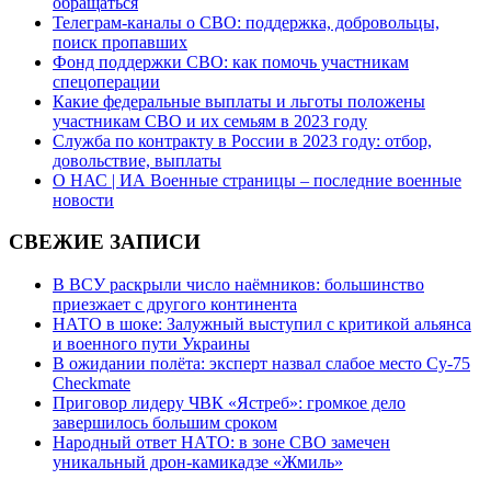
обращаться
Телеграм-каналы о СВО: поддержка, добровольцы,
поиск пропавших
Фонд поддержки СВО: как помочь участникам
спецоперации
Какие федеральные выплаты и льготы положены
участникам СВО и их семьям в 2023 году
Служба по контракту в России в 2023 году: отбор,
довольствие, выплаты
О НАС | ИА Военные страницы – последние военные
новости
СВЕЖИЕ ЗАПИСИ
В ВСУ раскрыли число наёмников: большинство
приезжает с другого континента
НАТО в шоке: Залужный выступил с критикой альянса
и военного пути Украины
В ожидании полёта: эксперт назвал слабое место Су-75
Checkmate
Приговор лидеру ЧВК «Ястреб»: громкое дело
завершилось большим сроком
Народный ответ НАТО: в зоне СВО замечен
уникальный дрон-камикадзе «Жмиль»