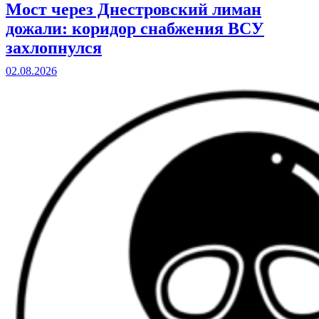
Мост через Днестровский лиман
дожали: коридор снабжения ВСУ
захлопнулся
02.08.2026