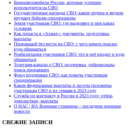
Бронеавтомобили России, которые успешно
используются на СВО
Государственные награды СВО: какие ордена и медали
вручают бойцам спецоперации
Земля участникам СВО: где выделяют и при каких
условиях
Как попасть в «Ахмат»: документы, подготовка,
выплаты
Пропавший без вести на СВО: с чего начать поиски,
куда обращаться
Реабилитация участников СВО: что в неё входит и куда
обращаться
Телеграм-каналы о СВО: поддержка, добровольцы,
поиск пропавших
Фонд поддержки СВО: как помочь участникам
спецоперации
Какие федеральные выплаты и льготы положены
участникам СВО и их семьям в 2023 году
Служба по контракту в России в 2023 году: отбор,
довольствие, выплаты
О НАС | ИА Военные страницы – последние военные
новости
СВЕЖИЕ ЗАПИСИ