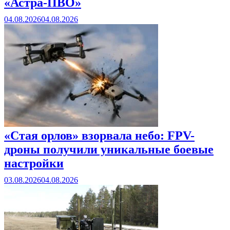
«Астра-ПВО»
04.08.2026
04.08.2026
«Стая орлов» взорвала небо: FPV-
дроны получили уникальные боевые
настройки
03.08.2026
04.08.2026