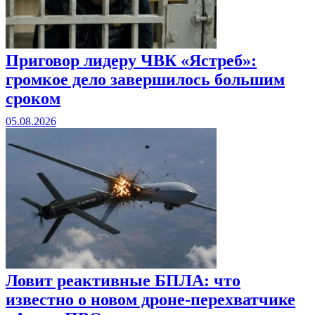
Приговор лидеру ЧВК «Ястреб»:
громкое дело завершилось большим
сроком
05.08.2026
Ловит реактивные БПЛА: что
известно о новом дроне-перехватчике