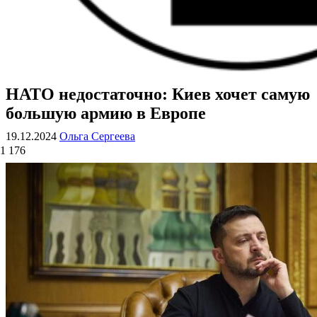
НАТО недостаточно: Киев хочет самую
ВОЕННЫЕ СТРАНИЦЫ
СТАТЬИ ВОЕННОЙ ТЕМАТИКИ
большую армию в Европе
19.12.2024
Ольга Сергеева
1 176