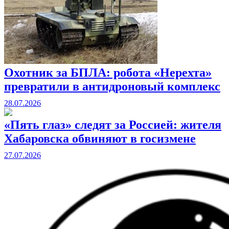
Охотник за БПЛА: робота «Нерехта»
превратили в антидроновый комплекс
28.07.2026
«Пять глаз» следят за Россией: жителя
Хабаровска обвиняют в госизмене
27.07.2026