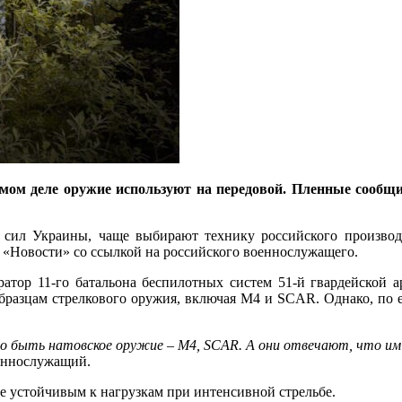
мом деле оружие используют на передовой. Пленные сообщ
ил Украины, чаще выбирают технику российского производс
«Новости» со ссылкой на российского военнослужащего.
ератор 11-го батальона беспилотных систем 51-й гвардейской
разцам стрелкового оружия, включая М4 и SCAR. Однако, по е
но быть натовское оружие – М4, SCAR. А они отвечают, что им
оеннослужащий.
е устойчивым к нагрузкам при интенсивной стрельбе.