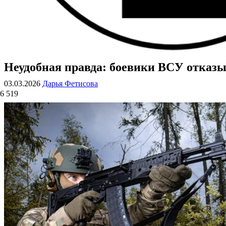
Неудобная правда: боевики ВСУ отказы
ВОЕННЫЕ СТРАНИЦЫ
СТАТЬИ ВОЕННОЙ ТЕМАТИКИ
03.03.2026
Дарья Фетисова
6 519