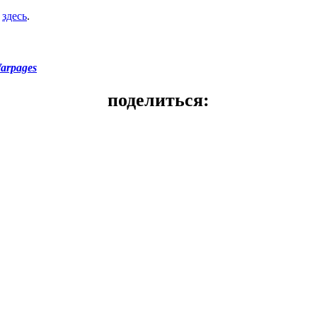
и
здесь
.
arpages
поделиться: