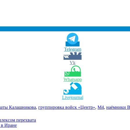
Telegram
Vk
Whatsapp
Livejournal
маты Калашникова
,
группировка войск «Центр»
,
М4
,
наёмники 
плексом перехвата
 в Иране