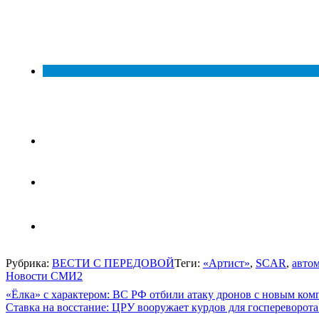
Рубрика:
ВЕСТИ С ПЕРЕДОВОЙ
Теги:
«Артист»
,
SCAR
,
авто
Новости СМИ2
Навигация
«Ёлка» с характером: ВС РФ отбили атаку дронов с новым ком
Ставка на восстание: ЦРУ вооружает курдов для госпереворота
по