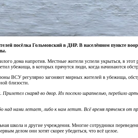
телей посёлка Гольмовский в ДНР. В населённом пункте во
ны.
лого дома напротив. Местные жители успели укрыться, в этот 
л убежища, в которых прячутся люди, когда начинаются обст
роны ВСУ регулярно загоняют мирных жителей в убежища, обстр
ной близости.
. Прилетел снаряд во двор. Их посекло шрапнелью, перебило арт
о над нами летает, либо к нам летит. Всё время прячемся от п
ьная школа и другие учреждения. Многие сотрудники переведены
рвым делом они хотят скорее убедиться, что всё целое.