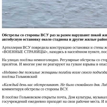
Обстрелы со стороны ВСУ раз за разом нарушают покой жи
автобусную остановку около стадиона и другие жилые райо
Артиллерия ВСУ повредила конструкцию остановки и стены жи
«ВОЕННЫЕ СТРАНИЦЫ», находясь в населённом пункте, посети
На улицах посёлка немноголюдно. Регулярные обстрелы со сто
прилётов. И многие уже не реагируют на гулкие взрывы в опас
«Недавно две пожилые женщины погибли возле своего подъезда
посёлка Гольмовский
«Каждый день нас обстреливают. Не было спокойного дня. Либ
комментируя обстрелы со стороны ВСУ.
В посёлке Гольмовском открыты почта, Дом культуры, музыкал
госучреждений ежедневно приходят на свои рабочие места. И пе