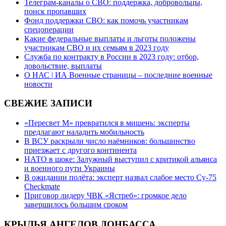
Телеграм-каналы о СВО: поддержка, добровольцы,
поиск пропавших
Фонд поддержки СВО: как помочь участникам
спецоперации
Какие федеральные выплаты и льготы положены
участникам СВО и их семьям в 2023 году
Служба по контракту в России в 2023 году: отбор,
довольствие, выплаты
О НАС | ИА Военные страницы – последние военные
новости
СВЕЖИЕ ЗАПИСИ
«Пересвет М» превратился в мишень: эксперты
предлагают наладить мобильность
В ВСУ раскрыли число наёмников: большинство
приезжает с другого континента
НАТО в шоке: Залужный выступил с критикой альянса
и военного пути Украины
В ожидании полёта: эксперт назвал слабое место Су-75
Checkmate
Приговор лидеру ЧВК «Ястреб»: громкое дело
завершилось большим сроком
КРЫЛЬЯ АНГЕЛОВ ДОНБАССА