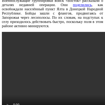
Военнослужащие группировки войск «Восток» рассказали о
деталях недавней операции. Они
поделились
, как
освобождали населённый пункт Ялта в Донецкой Народной
Республике. Бойцы зашли с флангов, продвигаясь от
Запорожья через лесополосы. По их словам, на подступах к
селу приходилось действовать быстро, поскольку поля в этом
районе активно минируются.