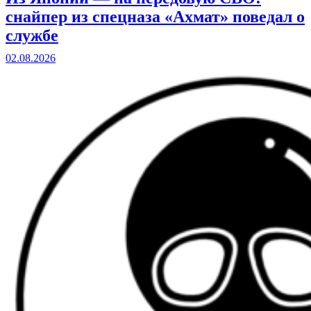
снайпер из спецназа «Ахмат» поведал о
службе
02.08.2026