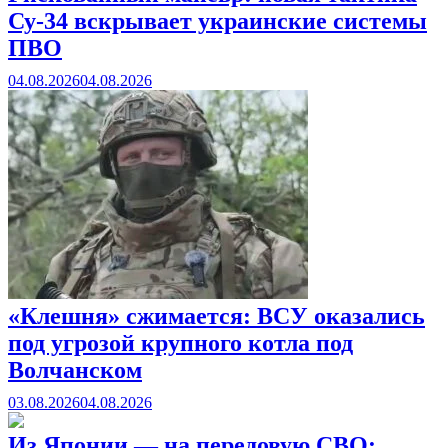
Су-34 вскрывает украинские системы
ПВО
04.08.2026
04.08.2026
«Клешня» сжимается: ВСУ оказались
под угрозой крупного котла под
Волчанском
03.08.2026
04.08.2026
Из Японии — на передовую СВО: