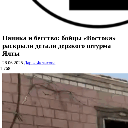
Паника и бегство: бойцы «Востока»
ВОЕННЫЕ СТРАНИЦЫ
СТАТЬИ ВОЕННОЙ ТЕМАТИКИ
раскрыли детали дерзкого штурма
Ялты
26.06.2025
Дарья Фетисова
1 768