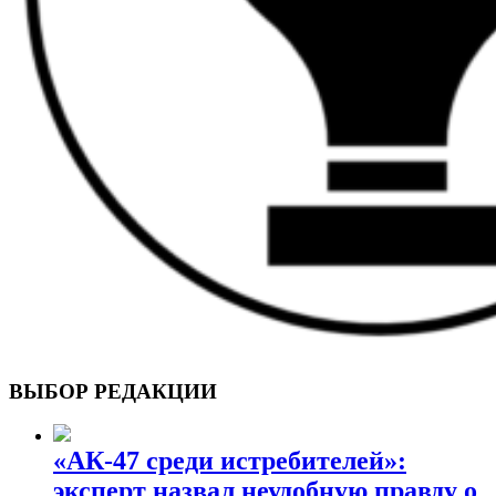
ВОЕННЫЕ СТРАНИЦЫ
СТАТЬИ ВОЕННОЙ ТЕМАТИКИ
ВЫБОР РЕДАКЦИИ
«АК-47 среди истребителей»:
эксперт назвал неудобную правду о