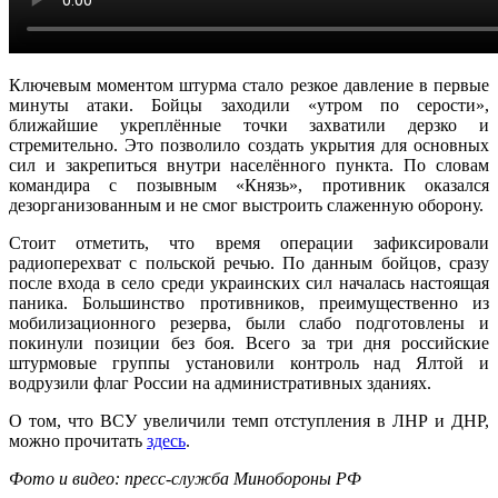
Ключевым моментом штурма стало резкое давление в первые
минуты атаки. Бойцы заходили «утром по серости»,
ближайшие укреплённые точки захватили дерзко и
стремительно. Это позволило создать укрытия для основных
сил и закрепиться внутри населённого пункта. По словам
командира с позывным «Князь», противник оказался
дезорганизованным и не смог выстроить слаженную оборону.
Стоит отметить, что время операции зафиксировали
радиоперехват с польской речью. По данным бойцов, сразу
после входа в село среди украинских сил началась настоящая
паника. Большинство противников, преимущественно из
мобилизационного резерва, были слабо подготовлены и
покинули позиции без боя. Всего за три дня российские
штурмовые группы установили контроль над Ялтой и
водрузили флаг России на административных зданиях.
О том, что ВСУ увеличили темп отступления в ЛНР и ДНР,
можно прочитать
здесь
.
Фото и видео: пресс-служба Минобороны РФ