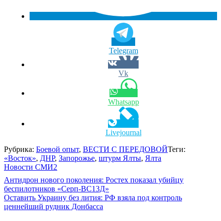
Telegram
Vk
Whatsapp
Livejournal
Рубрика:
Боевой опыт
,
ВЕСТИ С ПЕРЕДОВОЙ
Теги:
«Восток»
,
ДНР
,
Запорожье
,
штурм Ялты
,
Ялта
Новости СМИ2
Навигация
Антидрон нового поколения: Ростех показал убийцу
беспилотников «Серп-ВС13Д»
по
Оставить Украину без лития: РФ взяла под контроль
записям
ценнейший рудник Донбасса