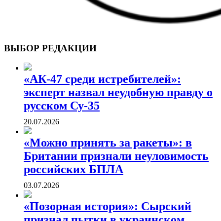
ВОЕННЫЕ СТРАНИЦЫ
СТАТЬИ ВОЕННОЙ ТЕМАТИКИ
ВЫБОР РЕДАКЦИИ
«АК-47 среди истребителей»:
эксперт назвал неудобную правду о
русском Су-35
20.07.2026
«Можно принять за ракеты»: в
Британии признали неуловимость
российских БПЛА
03.07.2026
«Позорная история»: Сырский
признал пытки в украинском