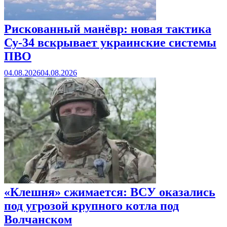
Рискованный манёвр: новая тактика
Су-34 вскрывает украинские системы
ПВО
04.08.2026
04.08.2026
«Клешня» сжимается: ВСУ оказались
под угрозой крупного котла под
Волчанском