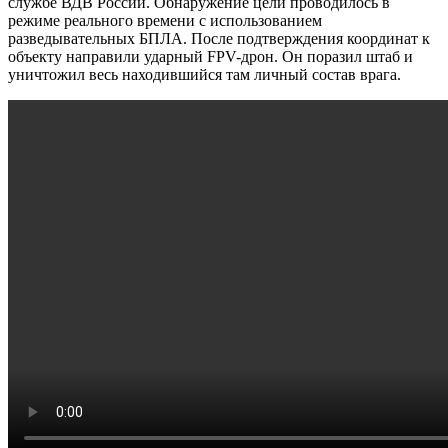
службе ВДВ России. Обнаружение цели проводилось в
режиме реального времени с использованием
разведывательных БПЛА. После подтверждения координат к
объекту направили ударный FPV-дрон. Он поразил штаб и
уничтожил весь находившийся там личный состав врага.