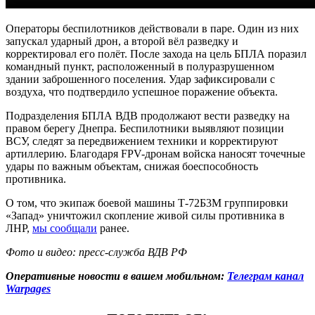
Операторы беспилотников действовали в паре. Один из них
запускал ударный дрон, а второй вёл разведку и
корректировал его полёт. После захода на цель БПЛА поразил
командный пункт, расположенный в полуразрушенном
здании заброшенного поселения. Удар зафиксировали с
воздуха, что подтвердило успешное поражение объекта.
Подразделения БПЛА ВДВ продолжают вести разведку на
правом берегу Днепра. Беспилотники выявляют позиции
ВСУ, следят за передвижением техники и корректируют
артиллерию. Благодаря FPV-дронам войска наносят точечные
удары по важным объектам, снижая боеспособность
противника.
О том, что экипаж боевой машины Т-72Б3М группировки
«Запад» уничтожил скопление живой силы противника в
ЛНР,
мы сообщали
ранее.
Фото и видео: пресс-служба ВДВ РФ
Оперативные новости в вашем мобильном:
Телеграм канал
Warpages