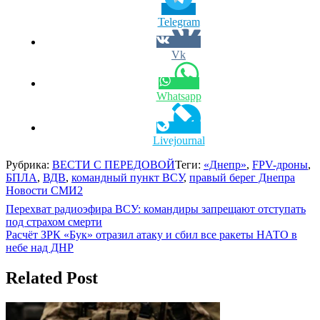
Telegram
Vk
Whatsapp
Livejournal
Рубрика:
ВЕСТИ С ПЕРЕДОВОЙ
Теги:
«Днепр»
,
FPV-дроны
,
БПЛА
,
ВДВ
,
командный пункт ВСУ
,
правый берег Днепра
Новости СМИ2
Навигация
Перехват радиоэфира ВСУ: командиры запрещают отступать
под страхом смерти
по
Расчёт ЗРК «Бук» отразил атаку и сбил все ракеты НАТО в
записям
небе над ДНР
Related Post