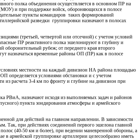
тивного полка объединения осуществляется в основном ПР на
 (МОУ) и при поддержке войск, обороняющихся в полосе
людательные пункты командиров таких формирований
тиллерийской разведки группировки назначают в полосах
иями (третьей, четвертой или отсечной) с учетом условий
апасные ПР реактивного полка эшелонируют в глубину и
й оборонительный рубеж; от переднего края второго
ут назначаться временные районы ОП (ПР) как в полосе
 условиях местности на каждый дивизион НА района площадью
 ОП определяется условиями обстановки и с учетом
 из расчета 3-4 км по фронту и глубине на дивизион при
ка РВиА, назначают исходя из выполняемых задач и районов
пусного) пункта зондирования атмосферы и армейского
аченной для действий на главном направлении. В зависимости
м. Так, при действиях соединений первого эшелона главной
лос (40-50 км и более), при ведении маневренной обороны, а
чае в армейской группировке артиллерии целесообразно иметь