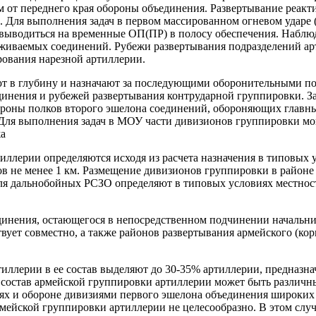
км от переднего края обороны объединения. Развертывание реак
. Для выполнения задач в первом массированном огневом ударе
т выводиться на временные ОП(ПР) в полосу обеспечения. Наб
живаемых соединений. Рубежи развертывания подразделений ар
ования нарезной артиллерии.
 глубину и назначают за последующими оборонительными позиц
динения и рубежей развертывания контрударной группировки. З
ороны полков второго эшелона соединений, обороняющих главны
Для выполнения задач в МОУ части дивизионов группировки мог
жа
ллерии определяются исходя из расчета назначения в типовых
ов не менее 1 км. Размещение дивизионов группировки в районе
ля дальнобойных РСЗО определяют в типовых условиях местности
динения, остающегося в непосредственном подчинении начальни
ет совместно, а также районов развертывания армейского (кор
тиллерии в ее состав выделяют до 30-35% артиллерии, предназн
состав армейской группировки артиллерии может быть различны
 и обороне дивизиями первого эшелона объединения широких по
рмейской группировки артиллерии не целесообразно. В этом слу