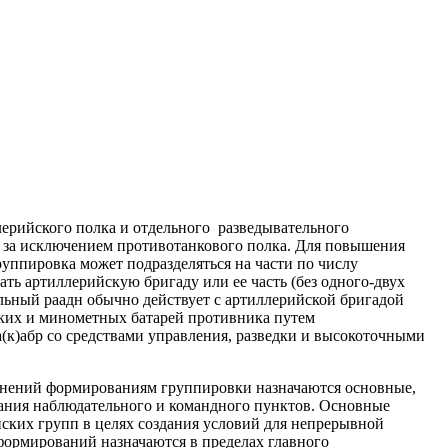
ллерийского полка и отдельного разведывательного
, за исключением противотанкового полка. Для повышения
ппировка может подразделяться на части по числу
ть артиллерийскую бригаду или ее часть (без одного-двух
ельный раадн обычно действует с артиллерийской бригадой
ских и минометных батарей противника путем
(к)абр со средствами управления, разведки и высокоточными
динений формированиям группировки назначаются основные,
ания наблюдательного и командного пунктов. Основные
ких групп в целях создания условий для непрерывной
формирований назначаются в пределах главного