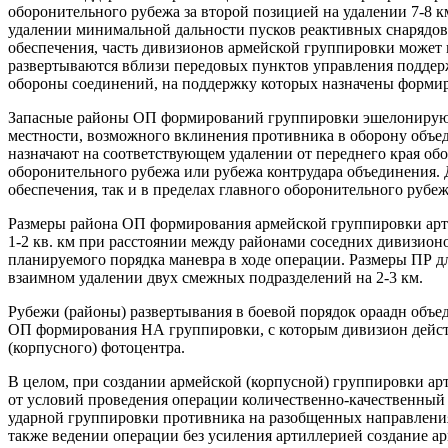
оборонительного рубежа за второй позицией на удалении 7-8 
удалении минимальной дальности пусков реактивных снарядов
обеспечения, часть дивизионов армейской группировки може
развертываются вблизи передовых пунктов управления поддер
обороны соединений, на поддержку которых назначены формир
Запасные районы ОП формирований группировки эшелонируют в
местности, возможного вклинения противника в оборону объе
назначают на соответствующем удалении от переднего края об
оборонительного рубежа или рубежа контрудара объединения. 
обеспечения, так и в пределах главного оборонительного рубе
Размеры района ОП формирования армейской группировки арти
1-2 кв. км при расстоянии между районами соседних дивизион
планируемого порядка маневра в ходе операции. Размеры ПР д
взаимном удалении двух смежных подразделений на 2-3 км.
Рубежи (районы) развертывания в боевой порядок ораадн объе
ОП формирования НА группировки, с которым дивизион действу
(корпусного) фотоцентра.
В целом, при создании армейской (корпусной) группировки ар
от условий проведения операции количественно-качественный 
ударной группировки противника на разобщенных направлениях
также ведении операции без усиления артиллерией создание а