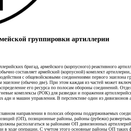
рмейской группировки артиллерии
тиллерийских бригад, армейского (корпусного) реактивного арти
обычно составляет армейский (корпусной) комплект артиллерии
одействия с общевойсковыми соединениями первого эшелона гру
эшелоне (обычно две). При этом каждая из частей может включа
 распределение его ресурса по полосам обороны соединений. Отд
огневые комплексы (РОК) для разведки и поражения артиллерий
их адн и машин управления. В перспективе один из дивизионов а
а главном направлении в полосах обороны поддерживаемых сое
позиций (ОП), позиционные районы, районы (рубежи) развертыв
олжны располагаться за районами ОП дивизионных артиллерийс
и в ходе операции. С учетом этого основные районы ОП таких 