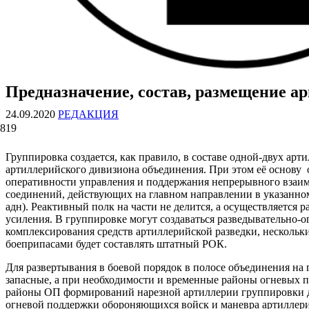
Предназначение, состав, размещение а
ВОЕННЫЕ СТРАНИЦЫ
СТАТЬИ ВОЕННОЙ ТЕМАТИКИ
24.09.2020
РЕДАКЦИЯ
819
Группировка создается, как правило, в составе одной-двух ар
артиллерийского дивизиона объединения. При этом её основу 
оперативности управления и поддержания непрерывного взаим
соединений, действующих на главном направлении в указанном 
адн). Реактивный полк на части не делится, а осуществляется
усиления. В группировке могут создаваться разведывательно-
комплексирования средств артиллерийской разведки, нескольк
боеприпасами будет составлять штатный РОК.
Для развертывания в боевой порядок в полосе объединения н
запасные, а при необходимости и временные районы огневых 
районы ОП формирований нарезной артиллерии группировки д
огневой поддержки обороняющихся войск и маневра артиллери