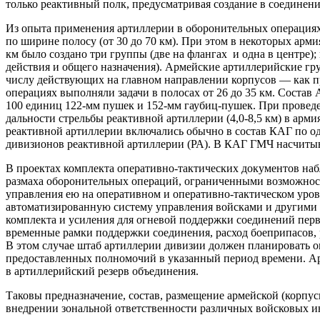
только реактивный полк, предусматривая создание в соединен
Из опыта применения артиллерии в оборонительных операциях 
по ширине полосу (от 30 до 70 км). При этом в некоторых арм
км было создано три группы (две на флангах и одна в центре);
действия и общего назначения). Армейские артиллерийские гр
числу действующих на главном направлении корпусов — как пр
операциях выполняли задачи в полосах от 26 до 35 км. Соста
100 единиц 122-мм пушек и 152-мм гаубиц-пушек. При провед
дальности стрельбы реактивной артиллерии (4,0-8,5 км) в арми
реактивной артиллерии включались обычно в состав КАГ по од
дивизионов реактивной артиллерии (РА). В КАГ ГМЧ насчитыв
В проектах комплекта оперативно-тактических документов наб
размаха оборонительных операций, ограниченными возможност
управления ею на оперативном и оперативно-тактическом уро
автоматизированную систему управления войсками и другими ф
комплекта и усиления для огневой поддержки соединений перв
временные рамки поддержки соединения, расход боеприпасов, 
В этом случае штаб артиллерии дивизии должен планировать о
предоставленных полномочий в указанный период времени. Арт
в артиллерийский резерв объединения.
Таковы предназначение, состав, размещение армейской (корпу
внедрении зональной ответственности различных войсковых ин