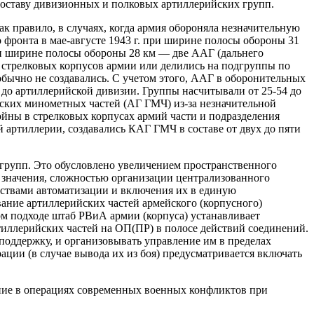
составу дивизионных и полковых артиллерийских групп.
к правило, в случаях, когда армия обороняла незначительную
о фронта в мае-августе 1943 г. при ширине полосы обороны 31
 при ширине полосы обороны 28 км — две ААГ (дальнего
з стрелковых корпусов армии или делились на подгруппы по
бычно не создавались. С учетом этого, ААГ в оборонительных
 до артиллерийской дивизии. Группы насчитывали от 25-54 до
ских минометных частей (АГ ГМЧ) из-за незначительной
войны в стрелковых корпусах армий части и подразделения
 артиллерии, создавались КАГ ГМЧ в составе от двух до пяти
 групп. Это обусловлено увеличением пространственного
 значения, сложностью организации централизованного
дствами автоматизации и включения их в единую
ание артиллерийских частей армейского (корпусного)
м подходе штаб РВиА армии (корпуса) устанавливает
тиллерийских частей на ОП(ПР) в полосе действий соединений.
поддержку, и организовывать управление им в пределах
ции (в случае вывода их из боя) предусматривается включать
ение в операциях современных военных конфликтов при