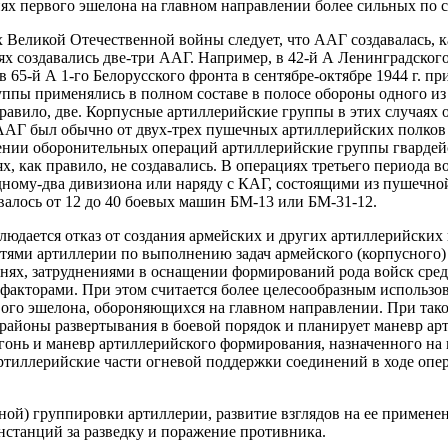
иях первого эшелона на главном направлении более сильных по 
Великой Отечественной войны следует, что ААГ создавалась, ка
иях создавались две-три ААГ. Например, в 42-й А Ленинградског
 в 65-й А 1-го Белорусского фронта в сентябре-октябре 1944 г.
уппы применялись в полном составе в полосе обороны одного и
авило, две. Корпусные артиллерийские группы в этих случаях о
в ААГ был обычно от двух-трех пушечных артиллерийских полков
ении оборонительных операций артиллерийские группы гвардей
ях, как правило, не создавались. В операциях третьего периода 
ному-два дивизиона или наряду с КАГ, состоящими из пушечной
алось от 12 до 40 боевых машин БМ-13 или БМ-31-12.
людается отказ от создания армейских и других артиллерийских
ями артиллерии по выполнению задач армейского (корпусного)
внях, затруднениями в оснащении формирований рода войск сре
акторами. При этом считается более целесообразным использов
ого эшелона, обороняющихся на главном направлении. При тако
районы развертывания в боевой порядок и планирует маневр ар
гонь и маневр артиллерийского формирования, назначенного на 
иллерийские части огневой поддержки соединений в ходе опера
сной) группировки артиллерии, развитие взглядов на ее примен
станций за разведку и поражение противника.