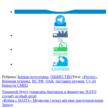
Telegram
Vk
Whatsapp
Livejournal
Рубрика:
Боевая подготовка
,
ОБЩЕСТВО
Теги:
«Ростех»
,
Военная техника
,
ВС РФ
,
ОАК
,
поставки оружия
,
Су-34
Новости СМИ2
Навигация
Украиной будут управлять британцы и французы: НАТО
создаёт особый штаб
по
«Война с НАТО»: Медведев сделал жёсткое предупреждение
записям
Западу