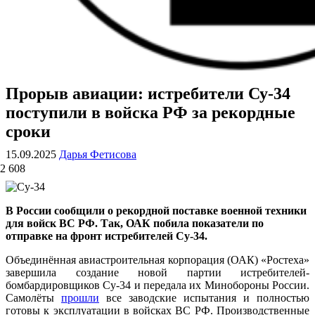
Прорыв авиации: истребители Су-34
ВОЕННЫЕ СТРАНИЦЫ
СТАТЬИ ВОЕННОЙ ТЕМАТИКИ
поступили в войска РФ за рекордные
сроки
15.09.2025
Дарья Фетисова
2 608
В России сообщили о рекордной поставке военной техники
для войск ВС РФ. Так, ОАК побила показатели по
отправке на фронт истребителей Су-34.
Объединённая авиастроительная корпорация (ОАК) «Ростеха»
завершила создание новой партии истребителей-
бомбардировщиков Су-34 и передала их Минобороны России.
Самолёты
прошли
все заводские испытания и полностью
готовы к эксплуатации в войсках ВС РФ. Производственные