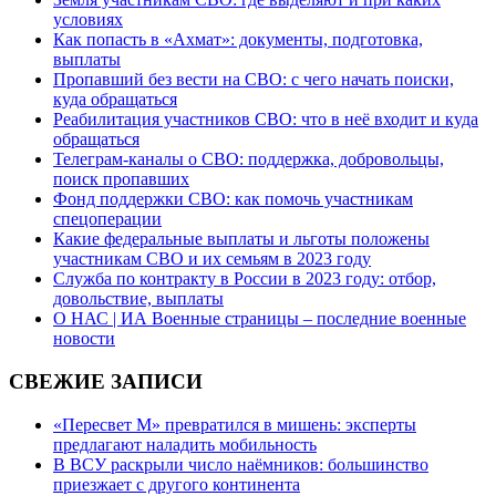
условиях
Как попасть в «Ахмат»: документы, подготовка,
выплаты
Пропавший без вести на СВО: с чего начать поиски,
куда обращаться
Реабилитация участников СВО: что в неё входит и куда
обращаться
Телеграм-каналы о СВО: поддержка, добровольцы,
поиск пропавших
Фонд поддержки СВО: как помочь участникам
спецоперации
Какие федеральные выплаты и льготы положены
участникам СВО и их семьям в 2023 году
Служба по контракту в России в 2023 году: отбор,
довольствие, выплаты
О НАС | ИА Военные страницы – последние военные
новости
СВЕЖИЕ ЗАПИСИ
«Пересвет М» превратился в мишень: эксперты
предлагают наладить мобильность
В ВСУ раскрыли число наёмников: большинство
приезжает с другого континента