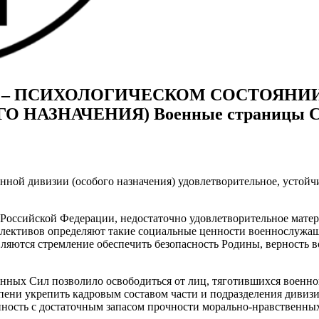
НО – ПСИХОЛОГИЧЕСКОМ СОСТОЯНИ
АЗНАЧЕНИЯ) Военные страницы Стат
нной дивизии (особого назначения) удовлетворительное, устой
Российской Федерации, недостаточно удовлетворительное мате
ективов определяют такие социальные ценности военнослужащих
ляются стремление обеспечить безопасность Родины, верность в
нных Сил позволило освободиться от лиц, тяготившихся военн
ени укрепить кадровым составом части и подразделения дивизи
ость с достаточным запасом прочности морально-нравственных