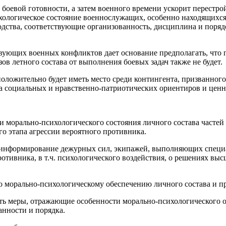
боевой готовности, а затем военного времени ускорит перестро
ихологическое состояние военнослужащих, особенно находящихся 
водства, соответствующие организованность, дисциплина и поря
ующих военных конфликтов дает основание предполагать, что п
в летного состава от выполнения боевых задач также не будет.
ложительно будет иметь место среди контингента, призванного 
а социальных и нравственно-патриотических ориентиров и ценн
и морально-психологического состояния личного состава частей
го этапа агрессии вероятного противника.
информирование дежурных сил, экипажей, выполняющих специал
ротивника, в т.ч. психологического воздействия, о решениях вы
о морально-психологическому обеспечению личного состава и 
еть меры, отражающие особенности морально-психологического 
анности и порядка.