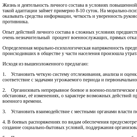
Жизнь и деятельность личного состава в условиях повышенной 
такой адаптации займет примерно 8-10 суток. На морально-пс
оказывать средства информации, четкость и уверенность руко
противника.
Опыт действий личного состава в сложных условиях предшеств
очень незначительный процент военнослужащих, прямых отказо
Определенная морально-психологическая напряженность предпо
происходивших в обществе у части населения произошла утрат
Исходя из вышеизложенного предлагаю:
1. Установить четкую систему отслеживания, анализа и оценк
соответствие с задачами угрожаемого периода и первоначально
2. Организовать непрерывное боевое и военно-политическое 
обстановке, её изменениях, о характере возможных действий п
военного времени.
3. Установить взаимодействие с местными органами власти п
4. В боевых распоряжениях по видам обеспечения предусмотр
создание социально-бытовых условий, поддержания организов