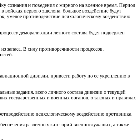
йку сознания и поведения с мирного на военное время. Период
в войсках первого эшелона, большое воздействие будут
док, умелое противодействие психологическому воздействию
роцессу деморализации летного состава будет подвержен
из запаса. В силу противоречивости процессов,
остей.
 авиационной дивизии, привести работу по ее укреплению в
ьные задания, всего личного состава дивизии о текущей
сших государственных и военных органов, о законах и правилах
противодействию психологическому воздействию противника.
обеспечения различных категорий военнослужащих, а также