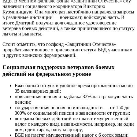
ВДБ. В местном филиале фонда «Защитники Отечества» ему
назначили социального координатора Викторию
Кузминицкую. Она много раз настойчиво направляла запросы
в различные инстанции — военкомат, войсковую часть. В
итоге Дмитрий получил долгожданное удостоверение
ветерана боевых действий, а также причитающиеся по статусу
льготы и выплаты.
Стоит отметить, что госфонд «Защитники Отечества»
прорабатывает вопрос о присвоении статуса ВБД участникам
и других воинских формирований.
Социальная поддержка ветеранов боевых
действий на федеральном уровне
Ежегодный отпуск в удобное время протяжённостью до
35 календарных дней;
повышенная пенсия и надбавка 32% на страховую часть
пенсии;
государственная пенсия по инвалидности — от 150 до
300% от социальной пенсии в зависимости от группы;
ветераны боевых действий не платят имущественный
налог с каждого вида недвижимости, например, на один
дом, один гараж, одну квартиру;
ВБД не платят имущественный налог с 6 соток земли;