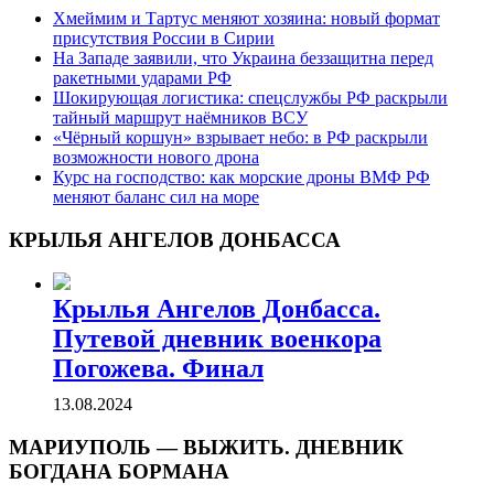
Хмеймим и Тартус меняют хозяина: новый формат
присутствия России в Сирии
На Западе заявили, что Украина беззащитна перед
ракетными ударами РФ
Шокирующая логистика: спецслужбы РФ раскрыли
тайный маршрут наёмников ВСУ
«Чёрный коршун» взрывает небо: в РФ раскрыли
возможности нового дрона
Курс на господство: как морские дроны ВМФ РФ
меняют баланс сил на море
КРЫЛЬЯ АНГЕЛОВ ДОНБАССА
Крылья Ангелов Донбасса.
Путевой дневник военкора
Погожева. Финал
13.08.2024
МАРИУПОЛЬ — ВЫЖИТЬ. ДНЕВНИК
БОГДАНА БОРМАНА