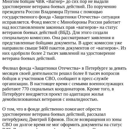
Многим бойцам ЧВК «Вагнер» до сих пор не выдали
удостоверение ветерана боевых действий. По поручению
президента России Владимира Путина с помощью
государственного фонда «Защитники Отечества» ситуация
исправляется. Фонд вместе с Минобороны России работает
над восстановлением законных прав «вагнеров» на статус
ветеранов боевых действий (ВБД). Для этого создали
специальную комиссию. Она рассматривает заявления и
представленные бойцами документы. В адрес комиссии уже
направили свыше 9400 пакетов документов от «вагнеров». Из
них одобрили более 2 тысяч заявлений на удостоверение
ветерана боевых действий.
Филиал фонда «Защитники Отечества» в Петербурге за девять
месяцев своей деятельности решил более 8 тысяч вопросов
бойцов и участников СВО, сообщают в пресс-службе
организации. В настоящее время с семьями военнослужащих
работают 770 социальных координаторов. Кроме того, в
Петербурге внедряется проект по адаптации жилья
демобилизованных ветеранов с инвалидностью.
О том, что в фонде действенно помогают обрести
удостоверение ветерана боевых действий, рассказал
петербуржец Дмитрий Ефимов. После возвращения из зоны
СВО он долгое время не мог оформить документы на статус