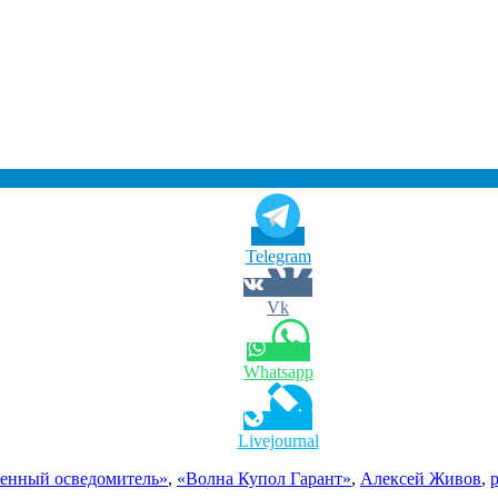
Telegram
Vk
Whatsapp
Livejournal
енный осведомитель»
,
«Волна Купол Гарант»
,
Алексей Живов
,