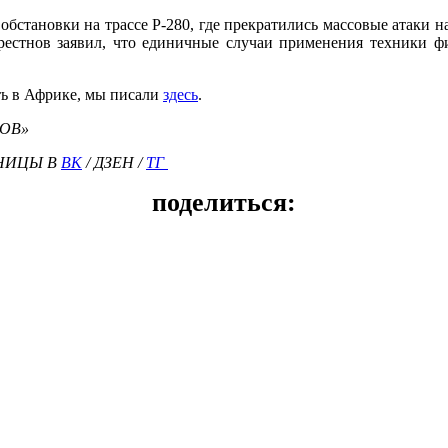
становки на трассе Р-280, где прекратились массовые атаки на 
естнов заявил, что единичные случаи применения техники фи
ть в Африке, мы писали
здесь
.
НОВ»
РАНИЦЫ В
ВК
/ ДЗЕН /
ТГ
поделиться: