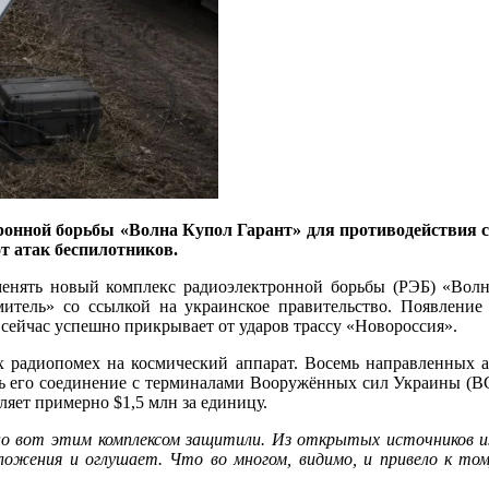
онной борьбы «Волна Купол Гарант» для противодействия сп
т атак беспилотников.
менять новый комплекс радиоэлектронной борьбы (РЭБ) «Волн
итель» со ссылкой на украинское правительство. Появление 
 сейчас успешно прикрывает от ударов трассу «Новороссия».
 радиопомех на космический аппарат. Восемь направленных ан
ать его соединение с терминалами Вооружённых сил Украины (
ляет примерно $1,5 млн за единицу.
но вот этим комплексом защитили. Из открытых источников и
оложения и оглушает. Что во многом, видимо, и привело к том