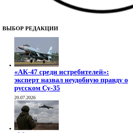
ВОЕННЫЕ СТРАНИЦЫ
СТАТЬИ ВОЕННОЙ ТЕМАТИКИ
ВЫБОР РЕДАКЦИИ
«АК-47 среди истребителей»:
эксперт назвал неудобную правду о
русском Су-35
20.07.2026