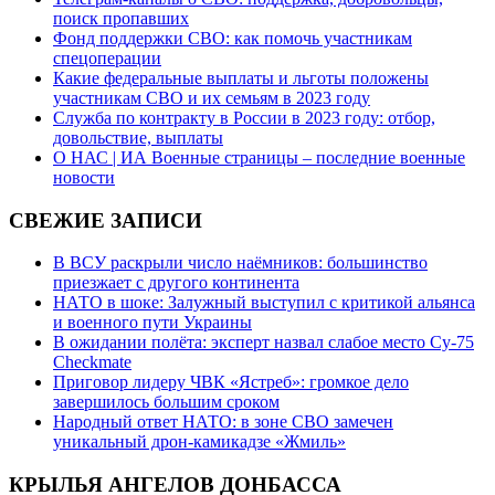
поиск пропавших
Фонд поддержки СВО: как помочь участникам
спецоперации
Какие федеральные выплаты и льготы положены
участникам СВО и их семьям в 2023 году
Служба по контракту в России в 2023 году: отбор,
довольствие, выплаты
О НАС | ИА Военные страницы – последние военные
новости
СВЕЖИЕ ЗАПИСИ
В ВСУ раскрыли число наёмников: большинство
приезжает с другого континента
НАТО в шоке: Залужный выступил с критикой альянса
и военного пути Украины
В ожидании полёта: эксперт назвал слабое место Су-75
Checkmate
Приговор лидеру ЧВК «Ястреб»: громкое дело
завершилось большим сроком
Народный ответ НАТО: в зоне СВО замечен
уникальный дрон-камикадзе «Жмиль»
КРЫЛЬЯ АНГЕЛОВ ДОНБАССА