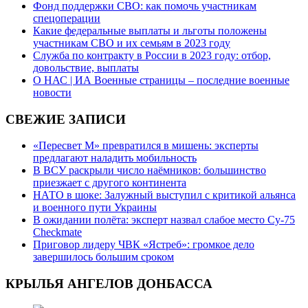
Фонд поддержки СВО: как помочь участникам
спецоперации
Какие федеральные выплаты и льготы положены
участникам СВО и их семьям в 2023 году
Служба по контракту в России в 2023 году: отбор,
довольствие, выплаты
О НАС | ИА Военные страницы – последние военные
новости
СВЕЖИЕ ЗАПИСИ
«Пересвет М» превратился в мишень: эксперты
предлагают наладить мобильность
В ВСУ раскрыли число наёмников: большинство
приезжает с другого континента
НАТО в шоке: Залужный выступил с критикой альянса
и военного пути Украины
В ожидании полёта: эксперт назвал слабое место Су-75
Checkmate
Приговор лидеру ЧВК «Ястреб»: громкое дело
завершилось большим сроком
КРЫЛЬЯ АНГЕЛОВ ДОНБАССА