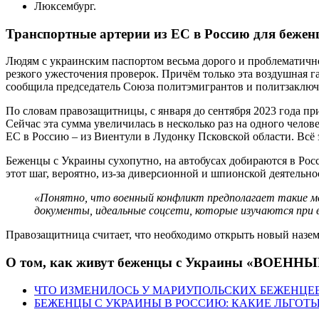
Люксембург.
Транспортные артерии из ЕС в Россию для бежен
Людям с украинским паспортом весьма дорого и проблематично
резкого ужесточения проверок. Причём только эта воздушная
сообщила председатель Союза политэмигрантов и политзаклю
По словам правозащитницы, с января до сентября 2023 года п
Сейчас эта сумма увеличилась в несколько раз на одного чело
ЕС в Россию – из Виентули в Лудонку Псковской области. Вс
Беженцы с Украины сухопутно, на автобусах добираются в Ро
этот шаг, вероятно, из-за диверсионной и шпионской деятельн
«Понятно, что военный конфликт предполагает такие 
документы, идеальные соцсети, которые изучаются при 
Правозащитница считает, что необходимо открыть новый назе
О том, как живут беженцы с Украины «ВОЕННЫ
ЧТО ИЗМЕНИЛОСЬ У МАРИУПОЛЬСКИХ БЕЖЕНЦЕВ
БЕЖЕНЦЫ С УКРАИНЫ В РОССИЮ: КАКИЕ ЛЬГОТ