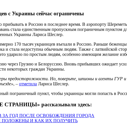
цев с Украины сейчас ограничены
 прибывать в Россию в последнее время. В аэропорту Шереметь
 гавань стала единственным пропускным пограничным пунктом д
ченных Украины Лариса Шеслер.
римерно 170 тысяч украинцев въехали в Россию. Раньше беженцы
века и стала недоступна обычным людям. Также с латвийской сто
ё это ударило по простым людям, особенно имеющим желание из
ссию через Грузию и Белоруссию. Вновь прибывших ожидает ус
ости некоторых граждан Украины.
меры предосторожности. Но, поверьте, шпионы и агенты ГУР 
въезде»
, –
отметила
Лариса Шеслер.
мный пограничный пункт, чтобы украинцы могли попасть в Росс
Е СТРАНИЦЫ» рассказывали здесь:
 ЗА ГОД ПОСЛЕ ОСВОБОЖДЕНИЯ ГОРОДА
Ы ПОЛОЖЕНЫ И КАК ИХ ПОЛУЧИТЬ