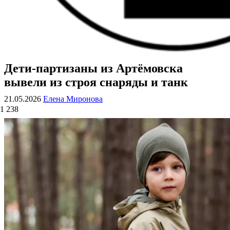
Дети-партизаны из Артёмовска
ВОЕННЫЕ СТРАНИЦЫ
СТАТЬИ ВОЕННОЙ ТЕМАТИКИ
вывели из строя снаряды и танк
21.05.2026
Елена Миронова
1 238