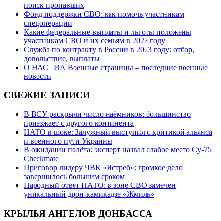
поиск пропавших
Фонд поддержки СВО: как помочь участникам
спецоперации
Какие федеральные выплаты и льготы положены
участникам СВО и их семьям в 2023 году
Служба по контракту в России в 2023 году: отбор,
довольствие, выплаты
О НАС | ИА Военные страницы – последние военные
новости
СВЕЖИЕ ЗАПИСИ
В ВСУ раскрыли число наёмников: большинство
приезжает с другого континента
НАТО в шоке: Залужный выступил с критикой альянса
и военного пути Украины
В ожидании полёта: эксперт назвал слабое место Су-75
Checkmate
Приговор лидеру ЧВК «Ястреб»: громкое дело
завершилось большим сроком
Народный ответ НАТО: в зоне СВО замечен
уникальный дрон-камикадзе «Жмиль»
КРЫЛЬЯ АНГЕЛОВ ДОНБАССА