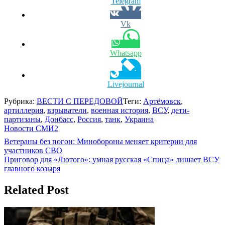
Telegram
Vk
Whatsapp
Livejournal
Рубрика:
ВЕСТИ С ПЕРЕДОВОЙ
Теги:
Артёмовск
,
артиллерия
,
взрыватели
,
военная история
,
ВСУ
,
дети-
партизаны
,
Донбасс
,
Россия
,
танк
,
Украина
Новости СМИ2
Навигация
Ветераны без погон: Минобороны меняет критерии для
участников СВО
по
Приговор для «Лютого»: умная русская «Спица» лишает ВСУ
записям
главного козыря
Related Post