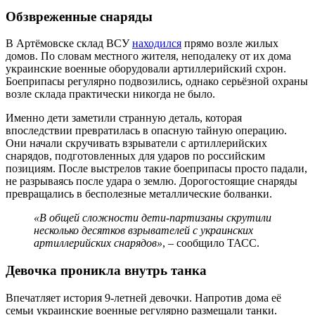
Обзвреженные снаряды
В Артёмовске склад ВСУ
находился
прямо возле жилых
домов. По словам местного жителя, неподалеку от их дома
украинские военные оборудовали артиллерийский схрон.
Боеприпасы регулярно подвозились, однако серьёзной охраны
возле склада практически никогда не было.
Именно дети заметили странную деталь, которая
впоследствии превратилась в опасную тайную операцию.
Они начали скручивать взрыватели с артиллерийских
снарядов, подготовленных для ударов по российским
позициям. После выстрелов такие боеприпасы просто падали,
не разрываясь после удара о землю. Дорогостоящие снаряды
превращались в бесполезные металлические болванки.
«В общей сложности дети-партизаны скрутили
несколько десятков взрывателей с украинских
артиллерийских снарядов»
, – сообщило ТАСС.
Девочка проникла внутрь танка
Впечатляет история 9-летней девочки. Напротив дома её
семьи украинские военные регулярно размещали танки.