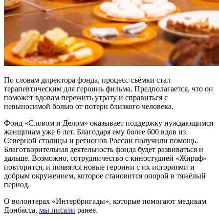
По словам директора фонда,
процесс
съёмки
стал
терапевтическим для героинь фильма.
Предполагается, что он
поможет вдовам пережить утрату
и справиться с
невыносимой болью от потери близкого человека.
Фонд «Словом и Делом»
оказывает поддержку нуждающимся
женщинам уже
6 лет.
Благодаря ему более
600 вдов из
Северной столицы и регионов России
получили помощь.
Благотворительная деятельность фонда
будет развиваться
и
дальше
. Возможно,
сотрудничество с
к
иностудией «Жираф»
повторится, и
появятся
новые героини с их историями и
добрым окружением
, которое становится опорой в тяжёлый
период.
О волонтерах «Интербригады», которые помогают медикам
Донбасса,
мы писали
ранее.