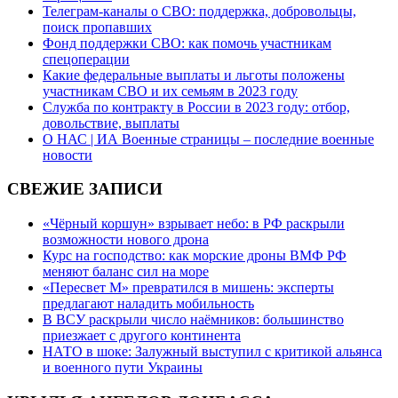
Телеграм-каналы о СВО: поддержка, добровольцы,
поиск пропавших
Фонд поддержки СВО: как помочь участникам
спецоперации
Какие федеральные выплаты и льготы положены
участникам СВО и их семьям в 2023 году
Служба по контракту в России в 2023 году: отбор,
довольствие, выплаты
О НАС | ИА Военные страницы – последние военные
новости
СВЕЖИЕ ЗАПИСИ
«Чёрный коршун» взрывает небо: в РФ раскрыли
возможности нового дрона
Курс на господство: как морские дроны ВМФ РФ
меняют баланс сил на море
«Пересвет М» превратился в мишень: эксперты
предлагают наладить мобильность
В ВСУ раскрыли число наёмников: большинство
приезжает с другого континента
НАТО в шоке: Залужный выступил с критикой альянса
и военного пути Украины