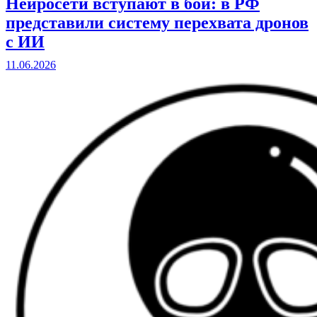
Нейросети вступают в бой: в РФ
представили систему перехвата дронов
с ИИ
11.06.2026