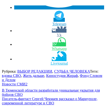
Telegram
Vk
Whatsapp
Livejournal
Рубрика:
ВЫБОР РЕДАКЦИИ
,
СУДЬБА ЧЕЛОВЕКА
Теги:
вдовы СВО
,
Жить дальше
,
Киностудия Жираф
,
Фонд Словом
и Делом
Новости СМИ2
Навигация
В Тюменской области разработали уникальные укрытия для
бойцов СВО
по
Писатель-фантаст Сергей Чекмаев рассказал о Мариуполе,
записям
современной литературе и СВО