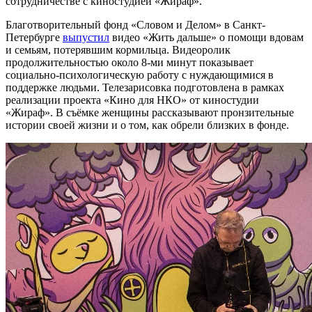
сотрудничестве с
к
иностудией «Жираф».
Благотворительный фонд «Словом и Делом» в Санкт-
Петербурге
выпустил
видео «Жить дальше» о помощи вдовам
и семьям, потерявшим кормильца.
Видеоролик
продолжительностью около 8-ми минут показывает
социально-психологическую
работу с нуждающимися в
поддержке людьми.
Телезарисовка подготовлена в рамках
реализации проекта «Кино для НКО» от
к
иностудии
«Жираф».
В съёмке
женщины
рассказывают
пронзительные
истории своей жизни и
о том, как обрели близких в фонде.