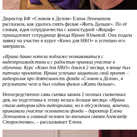
Директор БФ «Словом и Делом»
Елена Лепешонок
рассказала, как удалось
снять фильм
«Жить Дальше».
По её
словам
, идея сотрудничества с
ки
ностудией «Жираф»
принадлежит
сотруднице ф
онда Ирине Юльевой.
Она
подала
заявку на участие в курсе
«Кино для НКО»
и успешно его
завершила.
«
Ирина давно хотела поближе познакомиться с
видеопроизводством и с радостью приняла участие в
обучении. Курс
«
Кино для НКО
»
длился 2 месяца, в конце был
питчинг проектов. Ирина успешно защитила свой проект –
видеоролик про деятельность фонда «Словом и Делом», в
результате чего и был создан фильм
«
Жить дальше
»
.
Непосредственно сама съемка заняла 2 полных съемочных
дня, но подготовка к этому велась больше месяца: «
Ирина
стала автором идеи видеоролика,
н
о в обсуждении, конечно,
принимали участие
основатели фонда
–
директор
Елена
Лепешонок
и
главный человек по внешним связям Александр
Старостенко
»
,
– рассказывает Елена
.