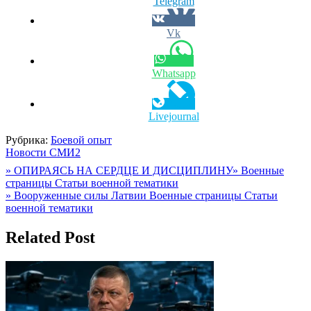
Telegram
Vk
Whatsapp
Livejournal
Рубрика:
Боевой опыт
Новости СМИ2
Навигация
» ОПИРАЯСЬ НА СЕРДЦЕ И ДИСЦИПЛИНУ» Военные
страницы Статьи военной тематики
по
» Вооруженные силы Латвии Военные страницы Статьи
записям
военной тематики
Related Post