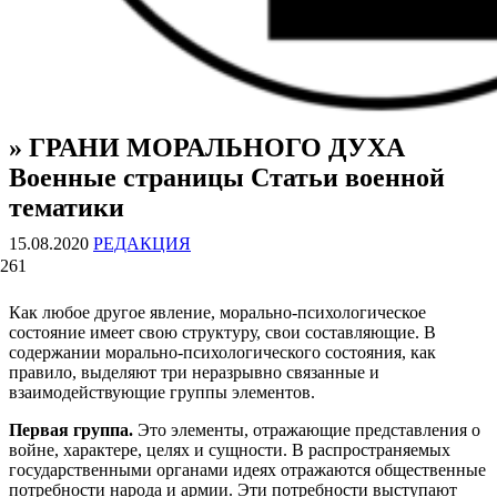
» ГРАНИ МОРАЛЬНОГО ДУХА
ВОЕННЫЕ СТРАНИЦЫ
СТАТЬИ ВОЕННОЙ ТЕМАТИКИ
Военные страницы Статьи военной
тематики
15.08.2020
РЕДАКЦИЯ
261
Как любое другое явление, мо­рально-психологическое
состояние имеет свою структуру, свои состав­ляющие. В
содержании морально-психологического состояния, как
правило, выделяют три неразрывно связанные и
взаимодействующие группы элементов.
Первая группа.
Это элементы, от­ражающие представления о
войне, характере, целях и сущности. В рас­пространяемых
государственными органами идеях отражаются обще­ственные
потребности народа и армии. Эти потребности выступают