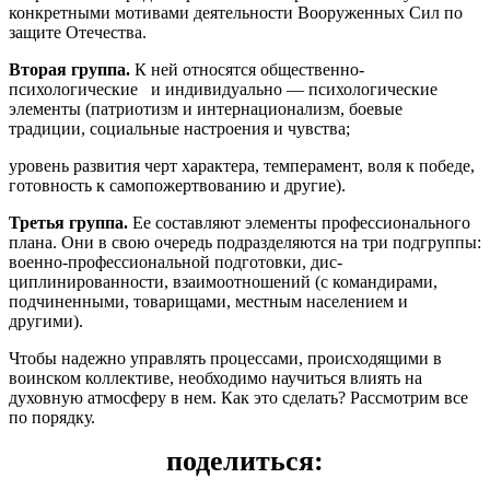
конкретными мотивами деятель­ности Вооруженных Сил по
защите Отечества.
Вторая группа.
К ней относятся общественно-
психологические и индивидуально — психологические
элементы (патриотизм и интерна­ционализм, боевые
традиции, со­циальные настроения и чувства;
уровень развития черт характера, темперамент, воля к победе,
готов­ность к самопожертвованию и дру­гие).
Третья группа.
Ее составляют эле­менты профессионального
плана. Они в свою очередь подразделяют­ся на три подгруппы:
военно-про­фессиональной подготовки, дис­
циплинированности, взаимоотно­шений (с командирами,
подчинен­ными, товарищами, местным насе­лением и
другими).
Чтобы надежно управлять про­цессами, происходящими в
воин­ском коллективе, необходимо на­учиться влиять на
духовную атмо­сферу в нем. Как это сделать? Рас­смотрим все
по порядку.
поделиться: