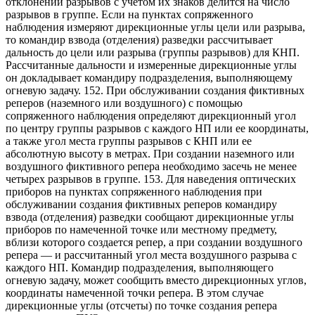
отклонений разрывов с учетом их знаков делится на число
разрывов в группе. Если на пунктах сопряженного
наблюдения измеряют дирекционные углы цели или разрыва,
то командир взвода (отделения) разведки рассчитывает
дальность до цели или разрыва (группы разрывов) для КНП.
Рассчитанные дальности и измеренные дирекционные углы
он докладывает командиру подразделения, выполняющему
огневую задачу. 152. При обслуживании создания фиктивных
реперов (наземного или воздушного) с помощью
сопряженного наблюдения определяют дирекционный угол
по центру группы разрывов с каждого НП или ее координаты,
а также угол места группы разрывов с КНП или ее
абсолютную высоту в метрах. При создании наземного или
воздушного фиктивного репера необходимо засечь не менее
четырех разрывов в группе. 153. Для наведения оптических
приборов на пунктах сопряженного наблюдения при
обслуживании создания фиктивных реперов командиру
взвода (отделения) разведки сообщают дирекционные углы
приборов по намеченной точке или местному предмету,
вблизи которого создается репер, а при создании воздушного
репера — и рассчитанный угол места воздушного разрыва с
каждого НП. Командир подразделения, выполняющего
огневую задачу, может сообщить вместо дирекционных углов,
координаты намеченной точки репера. В этом случае
дирекционные углы (отсчеты) по точке создания репера