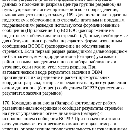
данных о положении разрыва (центра группы разрывов) на
пункт управления огнем артиллерийского подразделения,
выполняющего огневую задачу. 169. Для постановки задачи на
подготовку к обслуживанию стрельбы штатным и приданым
подразделениям разведки используются формализованные
сообщения (Приложение 15) ВСПОС (распоряжение на
подготовку к обслуживанию стрельбы). Данные, необходимые
для обслуживания стрельбы, передаются формализованным
сообщением ВСОБС (распоряжение на обслуживание
стрельбы). Если первый разрыв разведчиком-дальномерщиком
не был засечен, командир дивизиона (батареи) указывает
район разрыва наведением в него прибора наблюдения и
уточняет, если нужно, угол места разрыва. При
автоматическом вводе результатов засечки в ЭВМ
производится их осреднение и расчет прямоугольных
координат разрыва, которые передаются на пункт управления
огнем дивизиона (батареи) сообщением ВСРЗР (донесение о
результатах засечки разрывов).
170. Командир дивизиона (батареи) контролирует работу
разведчика-дальномерщика и сообщает результаты стрельбы
на пункт управления огнем дивизиона (батареи) с
использованием сообщения ВСРЗР. При назначении темпа
огня учитывают технические возможности дальномера и
условия, определяющие продолжительность нахождения дыма