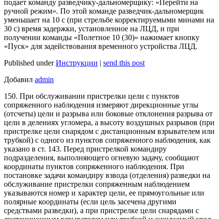
подает команду разведчику-дальномерщику: «Перейти на
ручной режим». По этой команде разведчик-дальномерщик
уменьшает на 10 с (при стрельбе корректируемыми минами на
30 с) время задержки, установленное на ЛЦД, и при
получении команды «Полетное 10 (30)» нажимает кнопку
«Пуск» для задействования временного устройства ЛЦД.
Published under
Инструкции
|
send this post
Добавил
admin
150. При обслуживании пристрелки цели с пунктов
сопряженного наблюдения измеряют дирекционные углы
(отсчеты) цели и разрыва или боковые отклонения разрыва от
цели в делениях угломера, а высоту воздушных разрывов (при
пристрелке цели снарядом с дистанционным взрывателем или
трубкой) с одного из пунктов сопряженного наблюдения, как
указано в ст. 143. Перед пристрелкой командиру
подразделения, выполняющего огневую задачу, сообщают
координаты пунктов сопряженного наблюдения. При
постановке задачи командиру взвода (отделения) разведки на
обслуживание пристрелки сопряженным наблюдением
указываются номер и характер цели, ее прямоугольные или
полярные координаты (если цель засечена другими
средствами разведки), а при пристрелке цели снарядами с