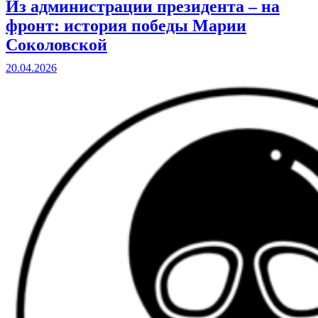
Из администрации президента – на
фронт: история победы Марии
Соколовской
20.04.2026