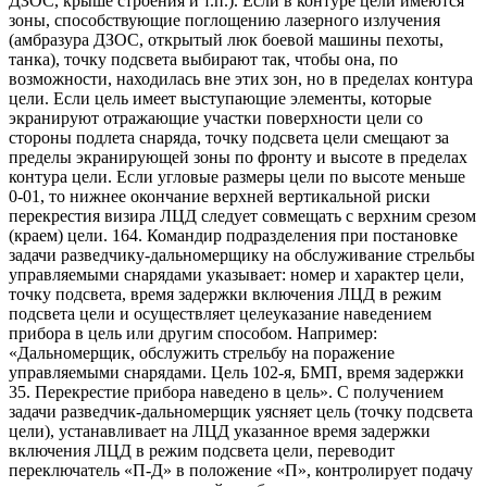
ДЗОС, крыше строения и т.п.). Если в контуре цели имеются
зоны, способствующие поглощению лазерного излучения
(амбразура ДЗОС, открытый люк боевой машины пехоты,
танка), точку подсвета выбирают так, чтобы она, по
возможности, находилась вне этих зон, но в пределах контура
цели. Если цель имеет выступающие элементы, которые
экранируют отражающие участки поверхности цели со
стороны подлета снаряда, точку подсвета цели смещают за
пределы экранирующей зоны по фронту и высоте в пределах
контура цели. Если угловые размеры цели по высоте меньше
0-01, то нижнее окончание верхней вертикальной риски
перекрестия визира ЛЦД следует совмещать с верхним срезом
(краем) цели. 164. Командир подразделения при постановке
задачи разведчику-дальномерщику на обслуживание стрельбы
управляемыми снарядами указывает: номер и характер цели,
точку подсвета, время задержки включения ЛЦД в режим
подсвета цели и осуществляет целеуказание наведением
прибора в цель или другим способом. Например:
«Дальномерщик, обслужить стрельбу на поражение
управляемыми снарядами. Цель 102-я, БМП, время задержки
35. Перекрестие прибора наведено в цель». С получением
задачи разведчик-дальномерщик уясняет цель (точку подсвета
цели), устанавливает на ЛЦД указанное время задержки
включения ЛЦД в режим подсвета цели, переводит
переключатель «П-Д» в положение «П», контролирует подачу