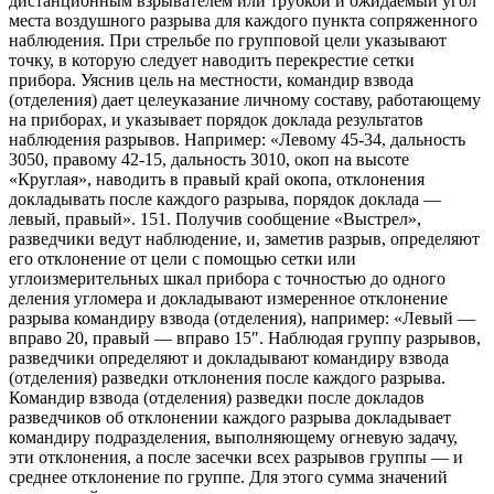
дистанционным взрывателем или трубкой и ожидаемый угол
места воздушного разрыва для каждого пункта сопряженного
наблюдения. При стрельбе по групповой цели указывают
точку, в которую следует наводить перекрестие сетки
прибора. Уяснив цель на местности, командир взвода
(отделения) дает целеуказание личному составу, работающему
на приборах, и указывает порядок доклада результатов
наблюдения разрывов. Например: «Левому 45-34, дальность
3050, правому 42-15, дальность 3010, окоп на высоте
«Круглая», наводить в правый край окопа, отклонения
докладывать после каждого разрыва, порядок доклада —
левый, правый». 151. Получив сообщение «Выстрел»,
разведчики ведут наблюдение, и, заметив разрыв, определяют
его отклонение от цели с помощью сетки или
углоизмерительных шкал прибора с точностью до одного
деления угломера и докладывают измеренное отклонение
разрыва командиру взвода (отделения), например: «Левый —
вправо 20, правый — вправо 15″. Наблюдая группу разрывов,
разведчики определяют и докладывают командиру взвода
(отделения) разведки отклонения после каждого разрыва.
Командир взвода (отделения) разведки после докладов
разведчиков об отклонении каждого разрыва докладывает
командиру подразделения, выполняющему огневую задачу,
эти отклонения, а после засечки всех разрывов группы — и
среднее отклонение по группе. Для этого сумма значений