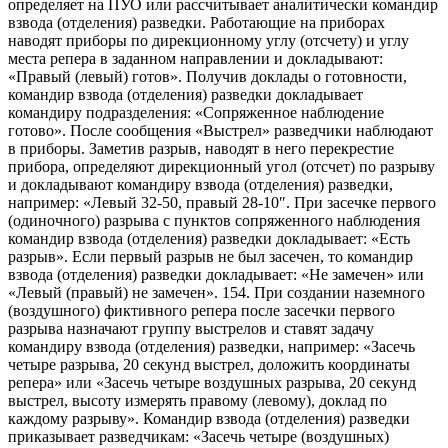
определяет на ПУО или рассчитывает аналитически командир
взвода (отделения) разведки. Работающие на приборах
наводят приборы по дирекционному углу (отсчету) и углу
места репера в заданном направлении и докладывают:
«Правый (левый) готов». Получив доклады о готовности,
командир взвода (отделения) разведки докладывает
командиру подразделения: «Сопряженное наблюдение
готово». После сообщения «Выстрел» разведчики наблюдают
в приборы. Заметив разрыв, наводят в него перекрестие
прибора, определяют дирекционный угол (отсчет) по разрыву
и докладывают командиру взвода (отделения) разведки,
например: «Левый 32-50, правый 28-10″. При засечке первого
(одиночного) разрыва с пунктов сопряженного наблюдения
командир взвода (отделения) разведки докладывает: «Есть
разрыв». Если первый разрыв не был засечен, то командир
взвода (отделения) разведки докладывает: «Не замечен» или
«Левый (правый) не замечен». 154. При создании наземного
(воздушного) фиктивного репера после засечки первого
разрыва назначают группу выстрелов и ставят задачу
командиру взвода (отделения) разведки, например: «Засечь
четыре разрыва, 20 секунд выстрел, доложить координаты
репера» или «Засечь четыре воздушных разрыва, 20 секунд
выстрел, высоту измерять правому (левому), доклад по
каждому разрыву». Командир взвода (отделения) разведки
приказывает разведчикам: «Засечь четыре (воздушных)