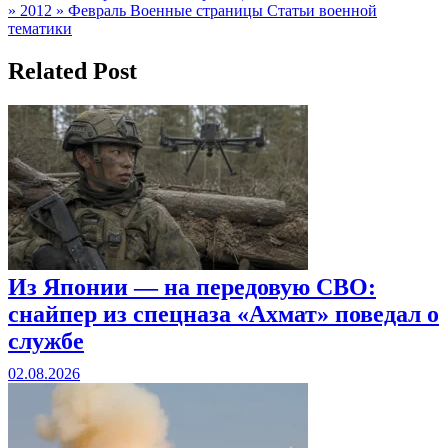
» 2012 » Февраль Военные страницы Статьи военной
по
тематики
записям
Related Post
Из Японии — на передовую СВО:
снайпер из спецназа «Ахмат» поведал о
службе
02.08.2026