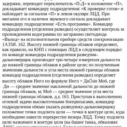
задержки, переводит переключатель «П-Д» в положение «П»,
докладывает командиру подразделения: «К проверке готов» и
наблюдает за сигналом «П» в левом окуляре ЛЦД. При
мигании его и наличии звукового сигнала докладывает
командиру подразделения: «Есть программа». Командир
подразделения (отделения разведки) осуществляет контроль за
прохождением кодограммы по загоранию светодиода
«Выход» на исполнительном приборе средств синхронизации
1А35И. 162. Высоту нижней границы облаков определяют,
как правило, на КНП с помощью ЛЦД в следующем порядке:
по команде командира подразделения разведчик-
дальномерщик производит три-четыре измерения дальности
до нижней границы облаков в районе цели; по полученным
значениям дальности и угла места нижней границы облаков
командир подразделения (отделения разведки) определяет
высоту облаков Ннго по формуле Hнго = Днsin Mоб, где
Дн — среднее значение наклонной дальности до нижней
границы облаков, м; Моб — среднее значение угла места
нижней границы облаков, д.у. 163. Приступая к выполнению
огневой задачи высокоточными боеприпасами, командир
подразделения обязан указать разведчику-дальномерщику
положение точки подсвета цели — точки в контуре цели, куда
необходимо навести перекрестие визира ЛЦД. Точку подсвета
цели назначают в контуре цели (на башне танка, обваловке