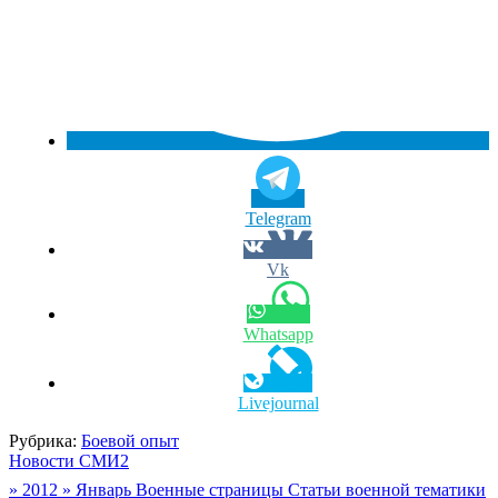
Telegram
Vk
Whatsapp
Livejournal
Рубрика:
Боевой опыт
Новости СМИ2
Навигация
» 2012 » Январь Военные страницы Статьи военной тематики