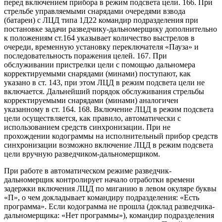
перед включением прибора в режим подсвета цели. 166. При
стрельбе управляемыми снарядами очередями взвода
(батареи) с ЛЦД типа 1Д22 командир подразделения при
постановке задачи разведчику-дальномерщику дополнительно
к положениям ст.164 указывает количество выстрелов в
очереди, временную установку переключателя «Пауза» и
последовательность поражения целей. 167. При
обслуживании пристрелки цели с помощью дальномера
корректируемыми снарядами (минами) поступают, как
указано в ст. 143, при этом ЛЦД в режим подсвета цели не
включается. Дальнейший порядок обслуживания стрельбы
корректируемыми снарядами (минами) аналогичен
указанному в ст. 164. 168. Включение ЛЦД в режим подсвета
цели осуществляется, как правило, автоматически с
использованием средств синхронизации. При не
прохождении кодограммы на исполнительный прибор средств
синхронизации возможно включение ЛЦД в режим подсвета
цели вручную разведчиком-дальномерщиком.
При работе в автоматическом режиме разведчик-
дальномерщик контролирует начало отработки времени
задержки включения ЛЦД по миганию в левом окуляре буквы
«П», о чем докладывает командиру подразделения: «Есть
программа». Если кодограмма не прошла (доклад разведчика-
дальномерщика: «Нет программы»), командир подразделения