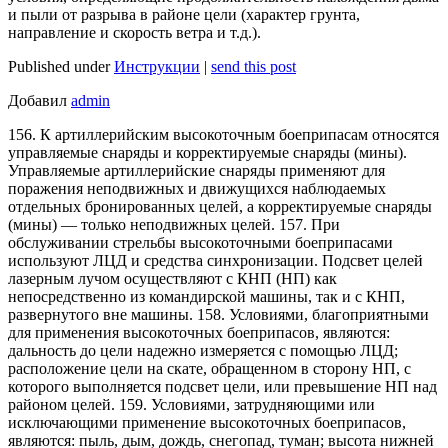
и пыли от разрыва в районе цели (характер грунта,
направление и скорость ветра и т.д.).
Published under
Инструкции
|
send this post
Добавил
admin
156. К артиллерийским высокоточным боеприпасам относятся
управляемые снаряды и корректируемые снаряды (мины).
Управляемые артиллерийские снаряды применяют для
поражения неподвижных и движущихся наблюдаемых
отдельных бронированных целей, а корректируемые снаряды
(мины) — только неподвижных целей. 157. При
обслуживании стрельбы высокоточными боеприпасами
используют ЛЦД и средства синхронизации. Подсвет целей
лазерным лучом осуществляют с КНП (НП) как
непосредственно из командирской машины, так и с КНП,
развернутого вне машины. 158. Условиями, благоприятными
для применения высокоточных боеприпасов, являются:
дальность до цели надежно измеряется с помощью ЛЦД;
расположение цели на скате, обращенном в сторону НП, с
которого выполняется подсвет цели, или превышение НП над
районом целей. 159. Условиями, затрудняющими или
исключающими применение высокоточных боеприпасов,
являются: пыль, дым, дождь, снегопад, туман; высота нижней