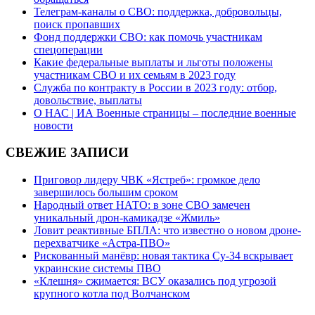
Телеграм-каналы о СВО: поддержка, добровольцы,
поиск пропавших
Фонд поддержки СВО: как помочь участникам
спецоперации
Какие федеральные выплаты и льготы положены
участникам СВО и их семьям в 2023 году
Служба по контракту в России в 2023 году: отбор,
довольствие, выплаты
О НАС | ИА Военные страницы – последние военные
новости
СВЕЖИЕ ЗАПИСИ
Приговор лидеру ЧВК «Ястреб»: громкое дело
завершилось большим сроком
Народный ответ НАТО: в зоне СВО замечен
уникальный дрон-камикадзе «Жмиль»
Ловит реактивные БПЛА: что известно о новом дроне-
перехватчике «Астра-ПВО»
Рискованный манёвр: новая тактика Су-34 вскрывает
украинские системы ПВО
«Клешня» сжимается: ВСУ оказались под угрозой
крупного котла под Волчанском