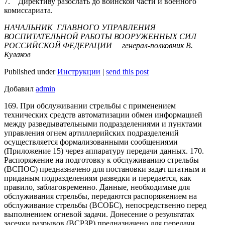
7. Директиву разослать до воинской части и военного
комиссариата.
НАЧАЛЬНИК ГЛАВНОГО УПРАВЛЕНИЯ
ВОСПИТАТЕЛЬНОЙ РАБОТЫ ВООРУЖЕННЫХ СИЛ
РОССИЙСКОЙ ФЕДЕРАЦИИ генерал-полковник В.
Кулаков
Published under
Инструкции
|
send this post
Добавил
admin
169. При обслуживании стрельбы с применением
технических средств автоматизации обмен информацией
между разведывательными подразделениями и пунктами
управления огнем артиллерийских подразделений
осуществляется формализованными сообщениями
(Приложение 15) через аппаратуру передачи данных. 170.
Распоряжение на подготовку к обслуживанию стрельбы
(ВСПОС) предназначено для постановки задач штатным и
приданым подразделениям разведки и передается, как
правило, заблаговременно. Данные, необходимые для
обслуживания стрельбы, передаются распоряжением на
обслуживание стрельбы (ВСОБС), непосредственно перед
выполнением огневой задачи. Донесение о результатах
засечки разрывов (ВСРЗР) предназначено для передачи