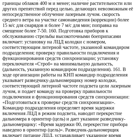
границы облаков 400 м и менее; наличие растительности или
других препятствий перед целью, делающих невозможным её
непосредственное облучение лазерным лучом. скорость
среднего ветра на участке самонаведения (коррекции) более
15 м/с для снарядов и более 7 м/с для мин; поправка на
смещение более 7-50. 160. Подготовка приборов к
обслуживанию стрельбы высокоточными боеприпасами
включает: установку на ЛЦД колодки с номером,
соответствующим литерной частоте, указанной командиром
подразделения; проверку правильности подключения и
функционирования средств синхронизации; установку
переключателя «Строб» на минимальную дальность,
(дальность, указанную командиром подразделения). 161. В
ходе организации работы на КНП командир подразделения
указывает разведчику-дальномерщику номер колодки,
соответствующий литерной частоте подсвета цели лазерным
лучом, и подает команду на проверку правильности
подключения и функционирования средств синхронизации:
«Подготовиться к проверке средств синхронизации».
Командир подразделения определяет время задержки
включения ЛЦД в режим подсвета, наводит перекрестие
дальномера в ориентир (цель) и дает указание разведчику-
дальномерщику: «Время задержки 00, перекрестие прибора
наведено в ориентир (цель)». Разведчик-дальномерщик
включает питание ЛЦД, устанавливает указанное время