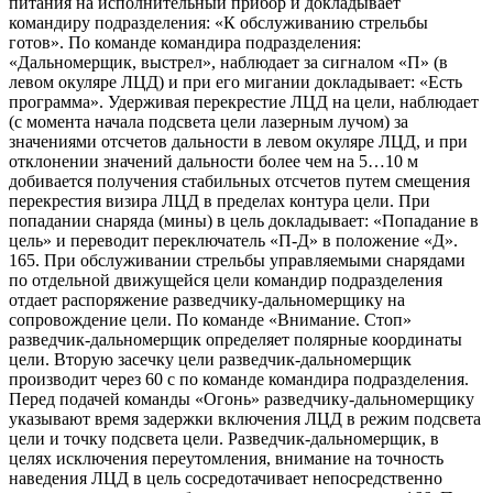
питания на исполнительный прибор и докладывает
командиру подразделения: «К обслуживанию стрельбы
готов». По команде командира подразделения:
«Дальномерщик, выстрел», наблюдает за сигналом «П» (в
левом окуляре ЛЦД) и при его мигании докладывает: «Есть
программа». Удерживая перекрестие ЛЦД на цели, наблюдает
(с момента начала подсвета цели лазерным лучом) за
значениями отсчетов дальности в левом окуляре ЛЦД, и при
отклонении значений дальности более чем на 5…10 м
добивается получения стабильных отсчетов путем смещения
перекрестия визира ЛЦД в пределах контура цели. При
попадании снаряда (мины) в цель докладывает: «Попадание в
цель» и переводит переключатель «П-Д» в положение «Д».
165. При обслуживании стрельбы управляемыми снарядами
по отдельной движущейся цели командир подразделения
отдает распоряжение разведчику-дальномерщику на
сопровождение цели. По команде «Внимание. Стоп»
разведчик-дальномерщик определяет полярные координаты
цели. Вторую засечку цели разведчик-дальномерщик
производит через 60 с по команде командира подразделения.
Перед подачей команды «Огонь» разведчику-дальномерщику
указывают время задержки включения ЛЦД в режим подсвета
цели и точку подсвета цели. Разведчик-дальномерщик, в
целях исключения переутомления, внимание на точность
наведения ЛЦД в цель сосредотачивает непосредственно