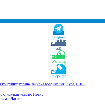
Telegram
Vk
Whatsapp
Livejournal
й конфликт
,
гавана
,
закупка вооружения
,
Куба
,
США
о отложили удар по Ирану
нием о Латвии