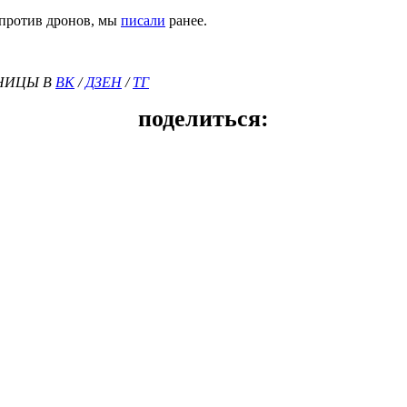
 против дронов, мы
писали
ранее.
РАНИЦЫ В
ВК
/
ДЗЕН
/
ТГ
поделиться: