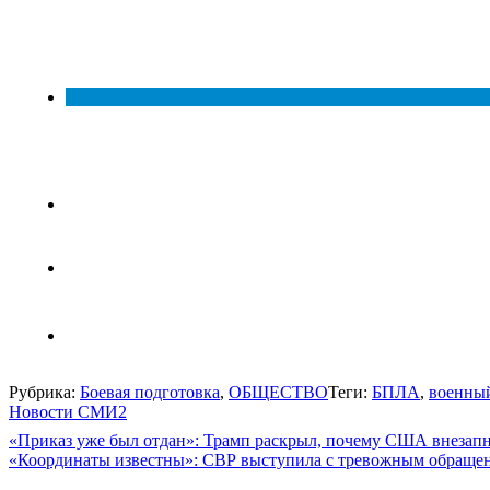
Рубрика:
Боевая подготовка
,
ОБЩЕСТВО
Теги:
БПЛА
,
военны
Новости СМИ2
Навигация
«Приказ уже был отдан»: Трамп раскрыл, почему США внезапн
«Координаты известны»: СВР выступила с тревожным обраще
по