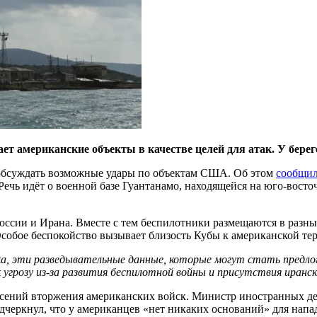
ет американские объекты в качестве целей для атак. У бер
 обсуждать возможные удары по объектам США. Об этом
сообщи
чь идёт о военной базе Гуантанамо, находящейся на юго-восто
у России и Ирана. Вместе с тем беспилотники размещаются в ра
собое беспокойство вызывает близость Кубы к американской те
ка, эти разведывательные данные, которые могут стать предло
угрозу из-за развития беспилотной войны и присутствия иранск
пасений вторжения американских войск. Министр иностранных д
дчеркнул, что у американцев «нет никаких оснований» для напад