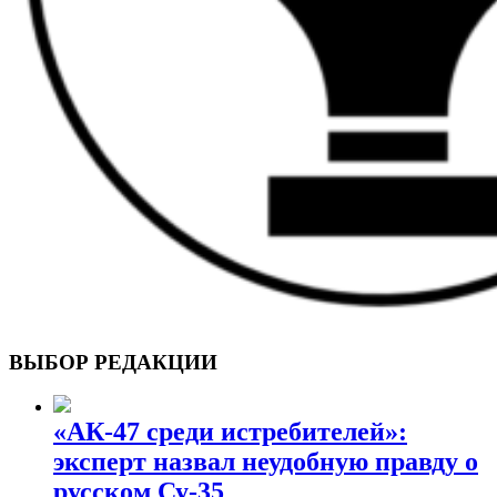
ВОЕННЫЕ СТРАНИЦЫ
СТАТЬИ ВОЕННОЙ ТЕМАТИКИ
ВЫБОР РЕДАКЦИИ
«АК-47 среди истребителей»:
эксперт назвал неудобную правду о
русском Су-35