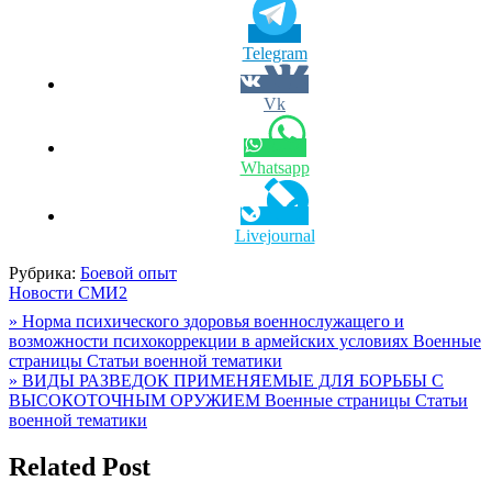
Telegram
Vk
Whatsapp
Livejournal
Рубрика:
Боевой опыт
Новости СМИ2
Навигация
» Норма психического здоровья военнослужащего и
возможности психокоррекции в армейских условиях Военные
по
страницы Статьи военной тематики
записям
» ВИДЫ РАЗВЕДОК ПРИМЕНЯЕМЫЕ ДЛЯ БОРЬБЫ С
ВЫСОКОТОЧНЫМ ОРУЖИЕМ Военные страницы Статьи
военной тематики
Related Post