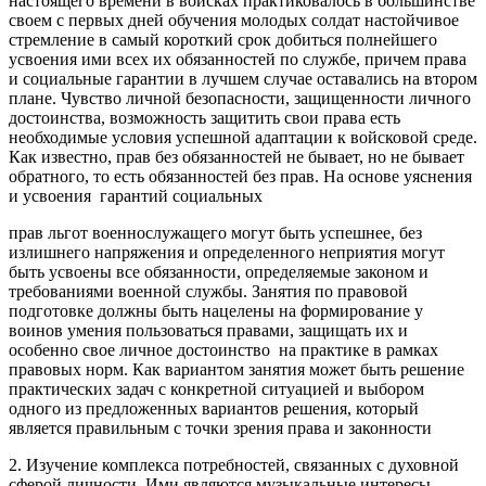
настоящего времени в войсках практиковалось в большинстве
своем с первых дней обучения молодых солдат настойчивое
стремление в самый короткий срок добиться полнейшего
усвоения ими всех их обязанностей по службе, причем права
и социальные гарантии в лучшем случае оставались на втором
плане. Чувство личной безопасности, защищенности личного
достоинства, возможность защитить свои права есть
необходимые условия успешной адаптации к войсковой среде.
Как известно, прав без обязанностей не бывает, но не бывает
обратного, то есть обязанностей без прав. На основе уяснения
и усвоения гарантий социальных
прав льгот военнослужащего могут быть успешнее, без
излишнего напряжения и определенного неприятия могут
быть усвоены все обязанности, определяемые законом и
требованиями военной службы. Занятия по правовой
подготовке должны быть нацелены на формирование у
воинов умения пользоваться правами, защищать их и
особенно свое личное достоинство на практике в рамках
правовых норм. Как вариантом занятия может быть решение
практических задач с конкретной ситуацией и выбором
одного из предложенных вариантов решения, который
является правильным с точки зрения права и законности
2. Изучение комплекса потребностей, связанных с духовной
сферой личности. Ими являются музыкальные интересы,