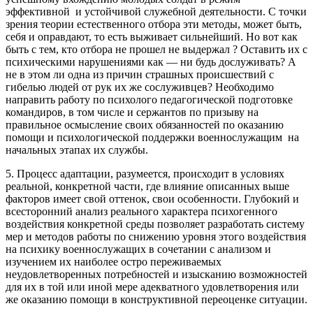
эффективной и устойчивой служебной деятельности. С точки
зрения теории естественного отбора эти методы, может быть,
себя и оправдают, то есть выживает сильнейший. Но вот как
быть с тем, кто отбора не прошел не выдержал ? Оставить их с
психическими нарушениями как — ни будь дослуживать? А
не в этом ли одна из причин страшных происшествий с
гибелью людей от рук их же сослуживцев? Необходимо
направить работу по психолого педагогической подготовке
командиров, в том числе и сержантов по призыву на
правильное осмысление своих обязанностей по оказанию
помощи и психологической поддержки военнослужащим на
начальных этапах их службы.
5. Процесс адаптации, разумеется, происходит в условиях
реальной, конкретной части, где влияние описанных выше
факторов имеет свой оттенок, свои особенности. Глубокий и
всесторонний анализ реального характера психогенного
воздействия конкретной среды позволяет разработать систему
мер и методов работы по снижению уровня этого воздействия
на психику военнослужащих в сочетании с анализом и
изучением их наиболее остро переживаемых
неудовлетворенных потребностей и изысканию возможностей
для их в той или иной мере адекватного удовлетворения или
же оказанию помощи в конструктивной переоценке ситуации.