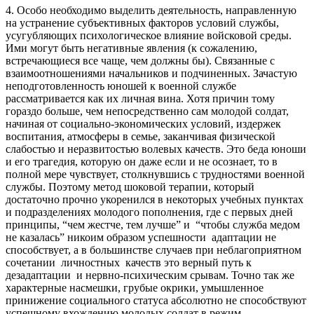
4. Особо необходимо выделить деятельность, направленную
на устранение субъективных факторов условий службы,
усугубляющих психологическое влияние войсковой среды.
Ими могут быть негативные явления (к сожалению,
встречающиеся все чаще, чем должны бы). Связанные с
взаимоотношениями начальников и подчиненных. Зачастую
неподготовленность юношей к военной службе
рассматривается как их личная вина. Хотя причин тому
гораздо больше, чем непосредственно сам молодой солдат,
начиная от социально-экономических условий, издержек
воспитания, атмосферы в семье, заканчивая физической
слабостью и неразвитостью волевых качеств. Это беда юноши
и его трагедия, которую он даже если и не осознает, то в
полной мере чувствует, столкнувшись с трудностями военной
службы. Поэтому метод шоковой терапии, который
достаточно прочно укоренился в некоторых учебных пунктах
и подразделениях молодого пополнения, где с первых дней
принципы, “чем жестче, тем лучше” и “чтобы служба медом
не казалась” никоим образом успешности адаптации не
способствует, а в большинстве случаев при неблагоприятном
сочетании личностных качеств это верный путь к
дезадаптации и нервно-психическим срывам. Точно так же
характерные насмешки, грубые окрики, умышленное
принижение социального статуса абсолютно не способствуют
успешному вхождению молодых солдат в режим