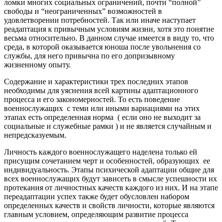
ломки многих социальных ограничений, почти “полной”
свободы и “неограниченных” возможностей в
удовлетворении потребностей. Так или иначе наступает
реадаптация к привычным условиям жизни, хотя это понятие
весьма относительно. В данном случае имеется в виду то, что
среда, в которой оказывается юноша после увольнения со
службы, для него привычна по его допризывному
жизненному опыту.
Содержание и характеристики трех последних этапов
необходимы для уяснения всей картины адаптационного
процесса и его закономерностей. То есть поведение
военнослужащих с теми или иными вариациями на этих
этапах есть определенная норма ( если оно не выходит за
социальные и служебные рамки ) и не является случайным и
непредсказуемым.
Личность каждого военнослужащего наделена только ей
присущим сочетанием черт и особенностей, образующих ее
индивидуальность. Этапы психической адаптации общие для
всех военнослужащих будут зависеть в смысле успешности их
протекания от личностных качеств каждого из них. И на этапе
переадаптации успех также будет обусловлен набором
определенных качеств и свойств личности, которые являются
главным условием, определяющим развитие процесса