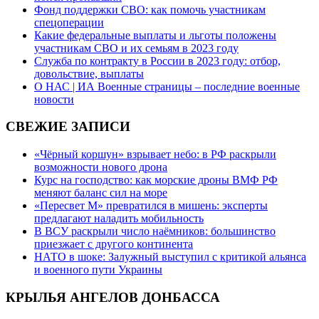
Фонд поддержки СВО: как помочь участникам
спецоперации
Какие федеральные выплаты и льготы положены
участникам СВО и их семьям в 2023 году
Служба по контракту в России в 2023 году: отбор,
довольствие, выплаты
О НАС | ИА Военные страницы – последние военные
новости
СВЕЖИЕ ЗАПИСИ
«Чёрный коршун» взрывает небо: в РФ раскрыли
возможности нового дрона
Курс на господство: как морские дроны ВМФ РФ
меняют баланс сил на море
«Пересвет М» превратился в мишень: эксперты
предлагают наладить мобильность
В ВСУ раскрыли число наёмников: большинство
приезжает с другого континента
НАТО в шоке: Залужный выступил с критикой альянса
и военного пути Украины
КРЫЛЬЯ АНГЕЛОВ ДОНБАССА