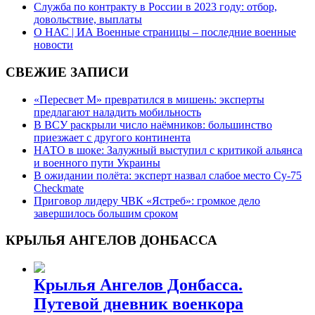
Служба по контракту в России в 2023 году: отбор,
довольствие, выплаты
О НАС | ИА Военные страницы – последние военные
новости
СВЕЖИЕ ЗАПИСИ
«Пересвет М» превратился в мишень: эксперты
предлагают наладить мобильность
В ВСУ раскрыли число наёмников: большинство
приезжает с другого континента
НАТО в шоке: Залужный выступил с критикой альянса
и военного пути Украины
В ожидании полёта: эксперт назвал слабое место Су-75
Checkmate
Приговор лидеру ЧВК «Ястреб»: громкое дело
завершилось большим сроком
КРЫЛЬЯ АНГЕЛОВ ДОНБАССА
Крылья Ангелов Донбасса.
Путевой дневник военкора