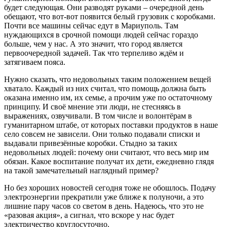
будет следующая. Они разводят руками – очередной день
обещают, что вот-вот появится белый грузовик с коробками.
Почти все машины сейчас едут в Мариуполь. Там
нуждающихся в срочной помощи людей сейчас гораздо
больше, чем у нас. А это значит, что город является
первоочередной задачей. Так что терпеливо ждём и
затягиваем пояса.
Нужно сказать, что недовольных таким положением вещей
хватало. Каждый из них считал, что помощь должна быть
оказана именно им, их семье, а прочим уже по остаточному
принципу. И своё мнение эти люди, не стесняясь в
выражениях, озвучивали. В том числе и волонтёрам в
гуманитарном штабе, от которых поставки продуктов в наше
село совсем не зависели. Они только подавали списки и
выдавали привезённые коробки. Стыдно за таких
недовольных людей: почему они считают, что весь мир им
обязан. Какое воспитание получат их дети, ежедневно глядя
на такой замечательный наглядный пример?
Но без хороших новостей сегодня тоже не обошлось. Подачу
электроэнергии прекратили уже ближе к полуночи, а это
лишние пару часов со светом в день. Надеюсь, что это не
«разовая акция», а сигнал, что вскоре у нас будет
электричество круглосуточно.