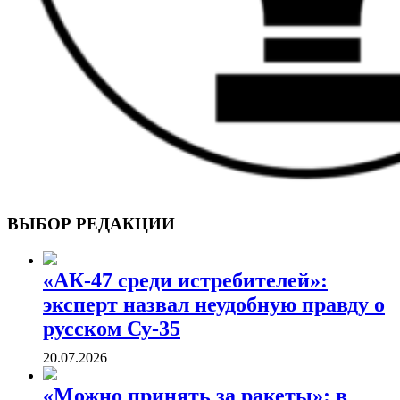
ВОЕННЫЕ СТРАНИЦЫ
СТАТЬИ ВОЕННОЙ ТЕМАТИКИ
ВЫБОР РЕДАКЦИИ
«АК-47 среди истребителей»:
эксперт назвал неудобную правду о
русском Су-35
20.07.2026
«Можно принять за ракеты»: в