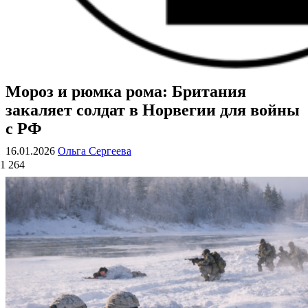
Мороз и рюмка рома: Британия
ВОЕННЫЕ СТРАНИЦЫ
СТАТЬИ ВОЕННОЙ ТЕМАТИКИ
закаляет солдат в Норвегии для войны
с РФ
16.01.2026
Ольга Сергеева
1 264