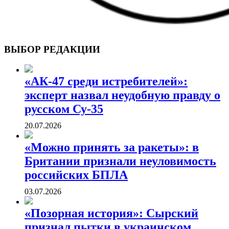
ВОЕННЫЕ СТРАНИЦЫ
СТАТЬИ ВОЕННОЙ ТЕМАТИКИ
ВЫБОР РЕДАКЦИИ
«АК-47 среди истребителей»:
эксперт назвал неудобную правду о
русском Су-35
20.07.2026
«Можно принять за ракеты»: в
Британии признали неуловимость
российских БПЛА
03.07.2026
«Позорная история»: Сырский
признал пытки в украинском