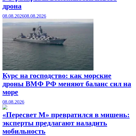
дрона
08.08.2026
08.08.2026
Курс на господство: как морские
дроны ВМФ РФ меняют баланс сил на
море
08.08.2026
«Пересвет М» превратился в мишень:
эксперты предлагают наладить
мобильность