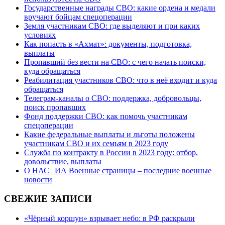
Государственные награды СВО: какие ордена и медали
вручают бойцам спецоперации
Земля участникам СВО: где выделяют и при каких
условиях
Как попасть в «Ахмат»: документы, подготовка,
выплаты
Пропавший без вести на СВО: с чего начать поиски,
куда обращаться
Реабилитация участников СВО: что в неё входит и куда
обращаться
Телеграм-каналы о СВО: поддержка, добровольцы,
поиск пропавших
Фонд поддержки СВО: как помочь участникам
спецоперации
Какие федеральные выплаты и льготы положены
участникам СВО и их семьям в 2023 году
Служба по контракту в России в 2023 году: отбор,
довольствие, выплаты
О НАС | ИА Военные страницы – последние военные
новости
СВЕЖИЕ ЗАПИСИ
«Чёрный коршун» взрывает небо: в РФ раскрыли