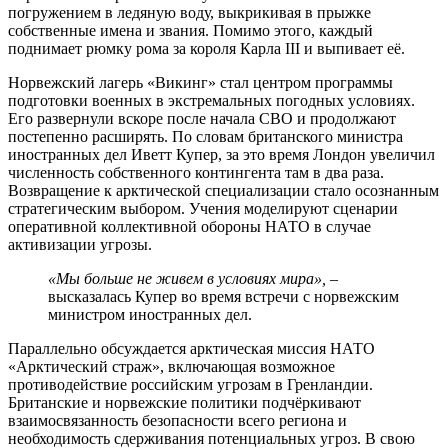
погружением в ледяную воду, выкрикивая в прыжке
собственные имена и звания. Помимо этого, каждый
поднимает рюмку рома за короля Карла III и выпивает её.
Норвежский лагерь «Викинг» стал центром программы
подготовки военных в экстремальных погодных условиях.
Его развернули вскоре после начала СВО и продолжают
постепенно расширять. По словам британского министра
иностранных дел Иветт Купер, за это время Лондон увеличил
численность собственного контингента там в два раза.
Возвращение к арктической специализации стало осознанным
стратегическим выбором. Учения моделируют сценарии
оперативной коллективной обороны НАТО в случае
активизации угрозы.
«Мы больше не живем в условиях мира»,
–
высказалась Купер во время встречи с норвежским
министром иностранных дел.
Параллельно обсуждается арктическая миссия НАТО
«Арктический страж», включающая возможное
противодействие российским угрозам в Гренландии.
Британские и норвежские политики подчёркивают
взаимосвязанность безопасности всего региона и
необходимость сдерживания потенциальных угроз. В свою