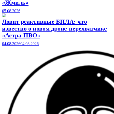
«Жмиль»
05.08.2026
Ловит реактивные БПЛА: что
известно о новом дроне-перехватчике
«Астра-ПВО»
04.08.2026
04.08.2026