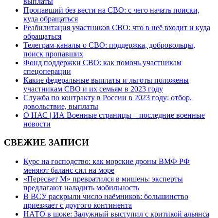
выплаты
Пропавший без вести на СВО: с чего начать поиски,
куда обращаться
Реабилитация участников СВО: что в неё входит и куда
обращаться
Телеграм-каналы о СВО: поддержка, добровольцы,
поиск пропавших
Фонд поддержки СВО: как помочь участникам
спецоперации
Какие федеральные выплаты и льготы положены
участникам СВО и их семьям в 2023 году
Служба по контракту в России в 2023 году: отбор,
довольствие, выплаты
О НАС | ИА Военные страницы – последние военные
новости
СВЕЖИЕ ЗАПИСИ
Курс на господство: как морские дроны ВМФ РФ
меняют баланс сил на море
«Пересвет М» превратился в мишень: эксперты
предлагают наладить мобильность
В ВСУ раскрыли число наёмников: большинство
приезжает с другого континента
НАТО в шоке: Залужный выступил с критикой альянса