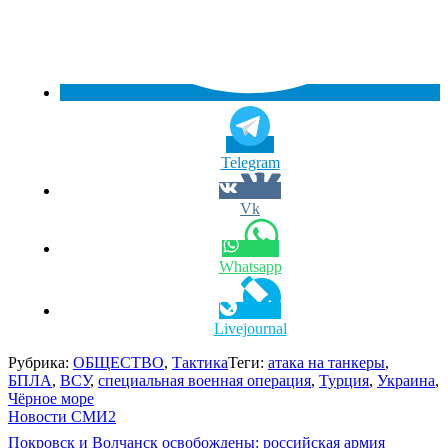
Telegram
Vk
Whatsapp
Livejournal
Рубрика:
ОБЩЕСТВО
,
Тактика
Теги:
атака на танкеры
,
БПЛА
,
ВСУ
,
специальная военная операция
,
Турция
,
Украина
,
Чёрное море
Новости СМИ2
Навигация
Покровск и Волчанск освобождены: российская армия