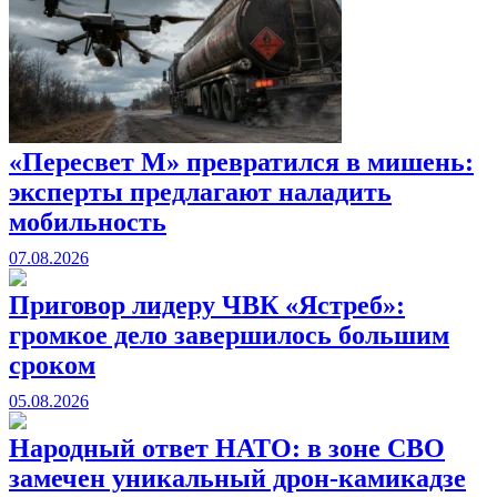
«Пересвет М» превратился в мишень:
эксперты предлагают наладить
мобильность
07.08.2026
Приговор лидеру ЧВК «Ястреб»:
громкое дело завершилось большим
сроком
05.08.2026
Народный ответ НАТО: в зоне СВО
замечен уникальный дрон-камикадзе