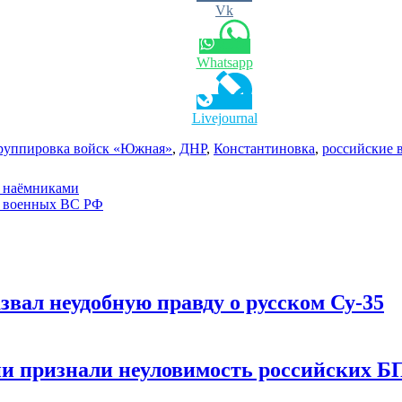
Vk
Whatsapp
Livejournal
руппировка войск «Южная»
,
ДНР
,
Константиновка
,
российские 
и наёмниками
ах военных ВС РФ
звал неудобную правду о русском Су-35
ии признали неуловимость российских 