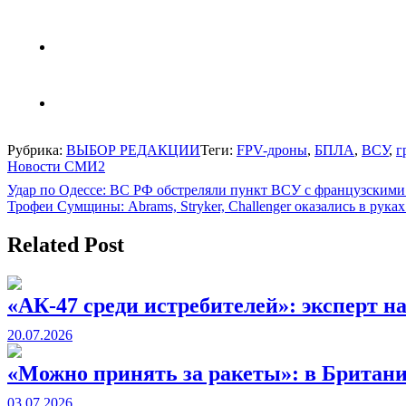
Рубрика:
ВЫБОР РЕДАКЦИИ
Теги:
FPV-дроны
,
БПЛА
,
ВСУ
,
г
Новости СМИ2
Навигация
Удар по Одессе: ВС РФ обстреляли пункт ВСУ с французским
Трофеи Сумщины: Abrams, Stryker, Challenger оказались в рук
по
записям
Related Post
«АК-47 среди истребителей»: эксперт на
20.07.2026
«Можно принять за ракеты»: в Британ
03.07.2026