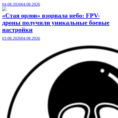
04.08.2026
04.08.2026
«Стая орлов» взорвала небо: FPV-
дроны получили уникальные боевые
настройки
03.08.2026
04.08.2026