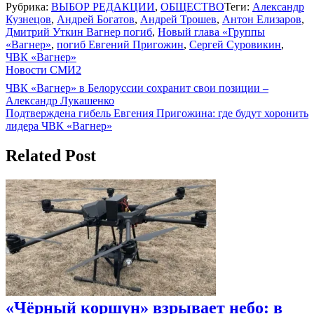
Рубрика:
ВЫБОР РЕДАКЦИИ
,
ОБЩЕСТВО
Теги:
Александр
Кузнецов
,
Андрей Богатов
,
Андрей Трошев
,
Антон Елизаров
,
Дмитрий Уткин Вагнер погиб
,
Новый глава «Группы
«Вагнер»
,
погиб Евгений Пригожин
,
Сергей Суровикин
,
ЧВК «Вагнер»
Новости СМИ2
Навигация
ЧВК «Вагнер» в Белоруссии сохранит свои позиции –
Александр Лукашенко
по
Подтверждена гибель Евгения Пригожина: где будут хоронить
записям
лидера ЧВК «Вагнер»
Related Post
«Чёрный коршун» взрывает небо: в