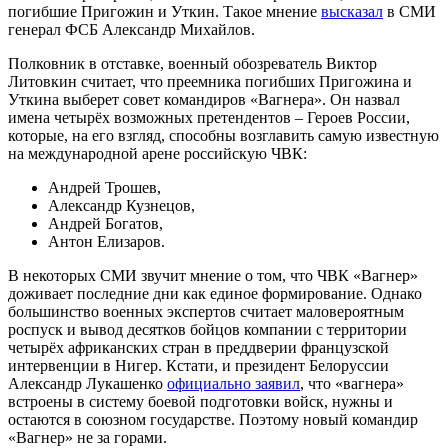
погибшие Пригожин и Уткин. Такое мнение
высказал
в СМИ
генерал ФСБ Александр Михайлов.
Полковник в отставке, военный обозреватель Виктор
Литовкин считает, что преемника погибших Пригожина и
Уткина выберет совет командиров «Вагнера». Он назвал
имена четырёх возможных претендентов – Героев России,
которые, на его взгляд, способны возглавить самую известную
на международной арене российскую ЧВК:
Андрей Трошев,
Александр Кузнецов,
Андрей Богатов,
Антон Елизаров.
В некоторых СМИ звучит мнение о том, что ЧВК «Вагнер»
доживает последние дни как единое формирование. Однако
большинство военных экспертов считает маловероятным
роспуск и вывод десятков бойцов компании с территории
четырёх африканских стран в преддверии французской
интервенции в Нигер. Кстати, и президент Белоруссии
Александр Лукашенко
официально заявил
, что «вагнера»
встроены в систему боевой подготовки войск, нужны и
остаются в союзном государстве. Поэтому новый командир
«Вагнер» не за горами.