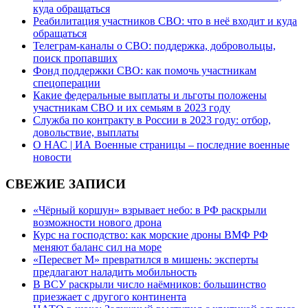
куда обращаться
Реабилитация участников СВО: что в неё входит и куда
обращаться
Телеграм-каналы о СВО: поддержка, добровольцы,
поиск пропавших
Фонд поддержки СВО: как помочь участникам
спецоперации
Какие федеральные выплаты и льготы положены
участникам СВО и их семьям в 2023 году
Служба по контракту в России в 2023 году: отбор,
довольствие, выплаты
О НАС | ИА Военные страницы – последние военные
новости
СВЕЖИЕ ЗАПИСИ
«Чёрный коршун» взрывает небо: в РФ раскрыли
возможности нового дрона
Курс на господство: как морские дроны ВМФ РФ
меняют баланс сил на море
«Пересвет М» превратился в мишень: эксперты
предлагают наладить мобильность
В ВСУ раскрыли число наёмников: большинство
приезжает с другого континента