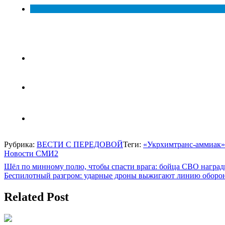
Рубрика:
ВЕСТИ С ПЕРЕДОВОЙ
Теги:
«Укрхимтранс-аммиак»
Новости СМИ2
Навигация
Шёл по минному полю, чтобы спасти врага: бойца СВО наград
Беспилотный разгром: ударные дроны выжигают линию оборо
по
записям
Related Post