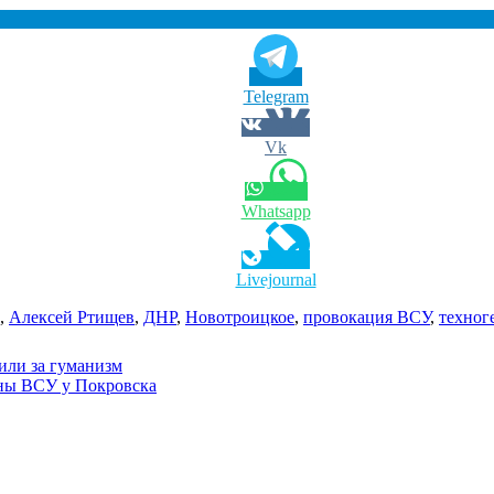
Telegram
Vk
Whatsapp
Livejournal
,
Алексей Ртищев
,
ДНР
,
Новотроицкое
,
провокация ВСУ
,
техног
или за гуманизм
ны ВСУ у Покровска