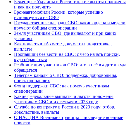
Беженцы с Украины в Россию: какие льготы положены
и как их получить
Бронеавтомобили России, которые успешно
используются на СВО
Государственные награды СВО: какие ордена и медали
вручают бойцам спецоперации
Земля участникам СВО: где выделяют и при каких
условиях
Как попасть в «Ахмат»: документы, подготовка,
выплаты
Пропавший без вести на СВО: с чего начать поиски,
куда обращаться
Реабилитация участников СВО: что в неё входит и куда
обращаться
Телеграм-каналы о СВО: поддержка, добровольцы,
поиск пропавших
Фонд поддержки СВО: как помочь участникам
спецоперации
Какие федеральные выплаты и льготы положены
участникам СВО и их семьям в 2023 году
Служба по контракту в России в 2023 году: отбор,
довольствие, выплаты
О НАС | ИА Военные страницы – последние военные
новости