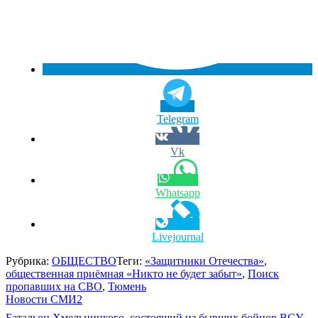
Telegram
Vk
Whatsapp
Livejournal
Рубрика:
ОБЩЕСТВО
Теги:
«Защитники Отечества»
,
общественная приёмная «Никто не будет забыт»
,
Поиск
пропавших на СВО
,
Тюмень
Новости СМИ2
Батальон Хмельницкого, состоящий из бывших бойцов ВСУ,