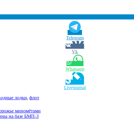
Telegram
Vk
Whatsapp
Livejournal
водные лодки
,
флот
порожье миномётами
ины на базе БМП-3