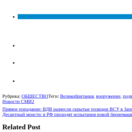
Рубрика:
ОБЩЕСТВО
Теги:
Великобритания
,
вооружение
,
под
Новости СМИ2
Навигация
Прямое попадание: ВДВ разнесли скрытые позиции ВСУ в За
Десантный монстр: в РФ проходят испытания новой бронемаш
по
записям
Related Post