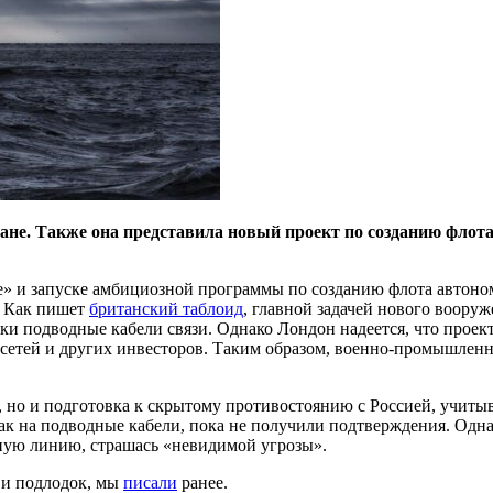
ане. Также она представила новый проект по созданию флот
ие» и запуске амбициозной программы по созданию флота автон
. Как пишет
британский таблоид
, главной задачей нового воору
и подводные кабели связи. Однако Лондон надеется, что проект
сетей и других инвесторов. Таким образом, военно-промышленны
, но и подготовка к скрытому противостоянию с Россией, учиты
ак на подводные кабели, пока не получили подтверждения. Одна
ную линию, страшась «невидимой угрозы».
н и подлодок, мы
писали
ранее.