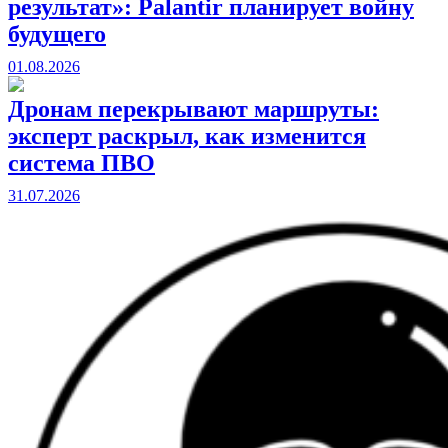
результат»: Palantir планирует войну
будущего
01.08.2026
Дронам перекрывают маршруты:
эксперт раскрыл, как изменится
система ПВО
31.07.2026