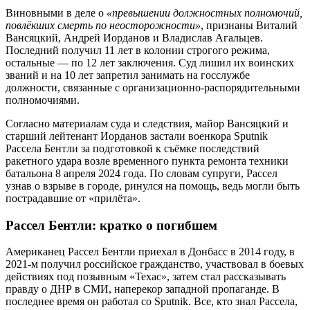
Виновными в деле о
«превышении должностных полномочий,
повлёкших смерть по неосторожности»
, признаны Виталий
Вансяцкий, Андрей Иорданов и Владислав Агальцев.
Последний получил 11 лет в колонии строгого режима,
остальные — по 12 лет заключения. Суд лишил их воинских
званий и на 10 лет запретил занимать на госслужбе
должности, связанные с организационно-распорядительными
полномочиями.
Согласно материалам суда и следствия, майор Вансяцкий и
старший лейтенант Иорданов застали военкора Sputnik
Рассела Бентли за подготовкой к съёмке последствий
ракетного удара возле временного пункта ремонта техники
батальона 8 апреля 2024 года. По словам супруги, Рассел
узнав о взрыве в городе, ринулся на помощь, ведь могли быть
пострадавшие от «прилёта».
Рассел Бентли: кратко о погибшем
Американец Рассел Бентли приехал в Донбасс в 2014 году, в
2021-м получил российское гражданство, участвовал в боевых
действиях под позывным «Техас», затем стал рассказывать
правду о ДНР в СМИ, наперекор западной пропаганде. В
последнее время он работал со Sputnik. Все, кто знал Рассела,