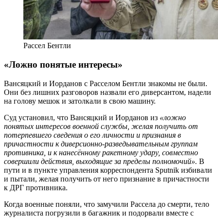
Рассел Бентли
«Ложно понятые интересы»
Вансяцкий и Иорданов с Расселом Бентли знакомы не были.
Они без лишних разговоров назвали его диверсантом, надели
на голову мешок и затолкали в свою машину.
Суд установил, что Вансяцкий и Иорданов из
«ложно
понятых интересов военной службы, желая получить от
потерпевшего сведения о его личности и признания в
причастности к диверсионно-разведывательным группам
противника, и к нанесённому ракетному удару, совместно
совершили действия, выходящие за пределы полномочий».
В
пути и в пункте управления корреспондента Sputnik избивали
и пытали, желая получить от него признание в причастности
к ДРГ противника.
Когда военные поняли, что замучили Рассела до смерти, тело
журналиста погрузили в багажник и подорвали вместе с