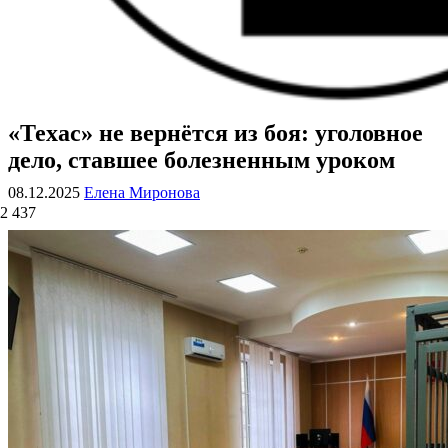
«Техас» не вернётся из боя: уголовное
ВОЕННЫЕ СТРАНИЦЫ
СТАТЬИ ВОЕННОЙ ТЕМАТИКИ
дело, ставшее болезненным уроком
08.12.2025
Елена Миронова
2 437