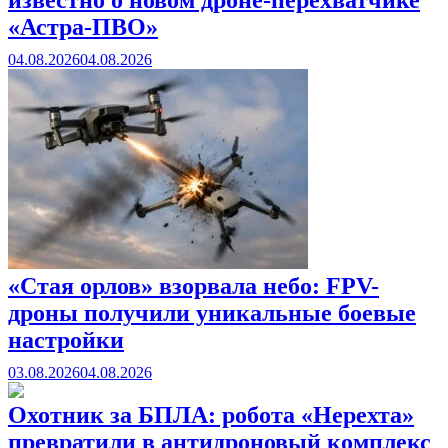
«Астра-ПВО»
04.08.2026
04.08.2026
«Стая орлов» взорвала небо: FPV-
дроны получили уникальные боевые
настройки
03.08.2026
04.08.2026
Охотник за БПЛА: робота «Нерехта»
превратили в антидроновый комплекс