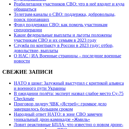
Реабилитация участников СВО: что в неё входит и куда
обращаться
Телеграм-каналы о СВО: поддержка, добровольцы,
поиск пропавших
Фонд поддержки СВО: как помочь участникам
спецоперации
Какие федеральные выплаты и льготы положены
участникам СВО и их семьям в 2023 году
Служба по контракту в России в 2023 году: отбор,
довольствие, выплаты
О НАС | ИА Военные страницы – последние военные
новости
СВЕЖИЕ ЗАПИСИ
НАТО в шоке: Залужный выступил с критикой альянса
и военного пути Украины
В ожидании полёта: эксперт назвал слабое место Су-75
Checkmate
Приговор лидеру ЧВК «Ястреб»: громкое дело
завершилось большим сроком
Народный ответ НАТО: в зоне СВО замечен
уникальный дрон-камикадзе «Жмиль»
Ловит реактивные БПЛА: что известно о новом дроне-