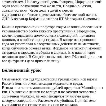
автомобилем. На следующий день, 9 апреля, Иорданов и ещё
один военнослужащий той же части, Владимир Бажин,
сожгли останки. Через десять дней о смерти
журналиста сообщили председатель общественной палаты
ДНР Александр Кофман и главред RT Маргарита Симоньян.
Бажина приговорили к полутора годам колонии-поселения за
укрывательство особо тяжкого преступления. Иорданова,
кроме превышения должностных полномочий, признали
виновным в побеге из-под стражи. В конце мая прошлого
года он участвовал в следственных действиях на местности,
когда случилась роковая атака. Иорданов не упустил момент:
затерялся в зарослях и сбежал в Донецк. Его нашли через
несколько дней. В Следственном комитете РФ сообщили, что
все фигуранты дела признали вину.
Болезненный урок
Отмечается, что суд удовлетворил гражданский иск вдовы
Рассела Бентли о компенсации морального вреда.
Выплачивать пять миллионов рублей предстоит Минобороны
РФ. Но никакие деньги не вернут и не заменят человека с
солнечной улыбкой, не компенсируют ту лютую дичь,
которую совершили с Расселом его убийцы. Причём тело
журналиста его супруге до сих пор не выдали.