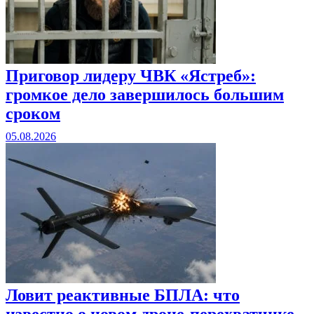
Приговор лидеру ЧВК «Ястреб»:
громкое дело завершилось большим
сроком
05.08.2026
Ловит реактивные БПЛА: что
известно о новом дроне-перехватчике