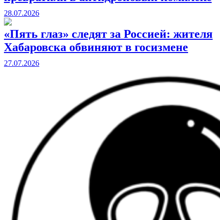
28.07.2026
«Пять глаз» следят за Россией: жителя
Хабаровска обвиняют в госизмене
27.07.2026