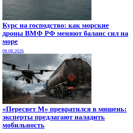
Курс на господство: как морские
дроны ВМФ РФ меняют баланс сил на
море
08.08.2026
«Пересвет М» превратился в мишень:
эксперты предлагают наладить
мобильность