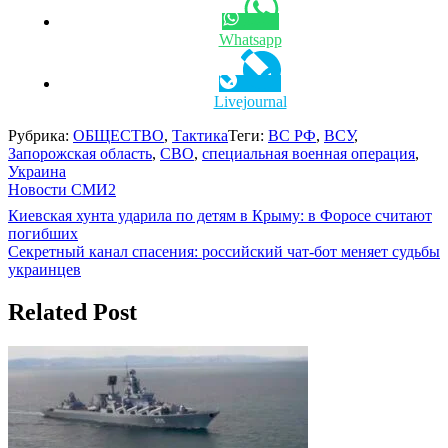
Whatsapp
Livejournal
Рубрика:
ОБЩЕСТВО
,
Тактика
Теги:
ВС РФ
,
ВСУ
,
Запорожская область
,
СВО
,
специальная военная операция
,
Украина
Новости СМИ2
Навигация
Киевская хунта ударила по детям в Крыму: в Форосе считают
погибших
по
Секретный канал спасения: российский чат-бот меняет судьбы
записям
украинцев
Related Post