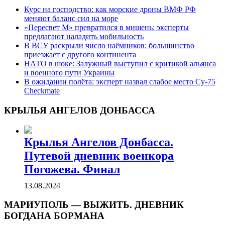
Курс на господство: как морские дроны ВМФ РФ
меняют баланс сил на море
«Пересвет М» превратился в мишень: эксперты
предлагают наладить мобильность
В ВСУ раскрыли число наёмников: большинство
приезжает с другого континента
НАТО в шоке: Залужный выступил с критикой альянса
и военного пути Украины
В ожидании полёта: эксперт назвал слабое место Су-75
Checkmate
КРЫЛЬЯ АНГЕЛОВ ДОНБАССА
Крылья Ангелов Донбасса.
Путевой дневник военкора
Погожева. Финал
13.08.2024
МАРИУПОЛЬ — ВЫЖИТЬ. ДНЕВНИК
БОГДАНА БОРМАНА