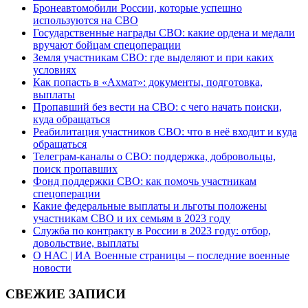
Бронеавтомобили России, которые успешно
используются на СВО
Государственные награды СВО: какие ордена и медали
вручают бойцам спецоперации
Земля участникам СВО: где выделяют и при каких
условиях
Как попасть в «Ахмат»: документы, подготовка,
выплаты
Пропавший без вести на СВО: с чего начать поиски,
куда обращаться
Реабилитация участников СВО: что в неё входит и куда
обращаться
Телеграм-каналы о СВО: поддержка, добровольцы,
поиск пропавших
Фонд поддержки СВО: как помочь участникам
спецоперации
Какие федеральные выплаты и льготы положены
участникам СВО и их семьям в 2023 году
Служба по контракту в России в 2023 году: отбор,
довольствие, выплаты
О НАС | ИА Военные страницы – последние военные
новости
СВЕЖИЕ ЗАПИСИ