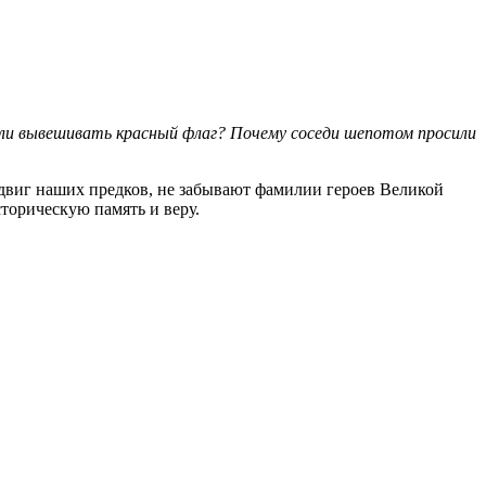
али вывешивать красный флаг? Почему соседи шепотом просили
двиг наших предков, не забы
вают
фамилии
героев Великой
торическую память и веру.