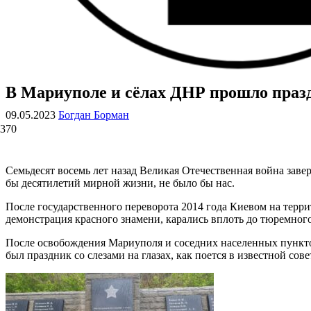
В Мариуполе и сёлах ДНР прошло праз
ВОЕННЫЕ СТРАНИЦЫ
СТАТЬИ ВОЕННОЙ ТЕМАТИКИ
09.05.2023
Богдан Борман
370
Семьдесят восемь лет назад Великая Отечественная война зав
бы десятилетий мирной жизни, не было бы нас.
После государственного переворота 2014 года Киевом на терр
демонстрация красного знамени, карались вплоть до тюремног
После освобождения Мариуполя и соседних населенных пунктов
был праздник со слезами на глазах, как поется в известной сов