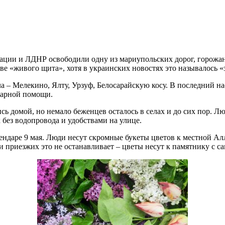
ации и ЛДНР освободили одну из мариупольских дорог, горожане
ве «живого щита», хотя в украинских новостях это называлось
а – Мелекино,
Ялту,
Урзуф
, Белосарайскую косу. В последний на
тарной помощи.
 домой, но немало беженцев осталось в селах и до сих пор. Л
 без водопровода и удобствами на улице.
ендаре 9 мая. Л
юди несут скромные букеты цветов к местной Алл
 приезжих это не останавливает – цветы несут к памятнику с са