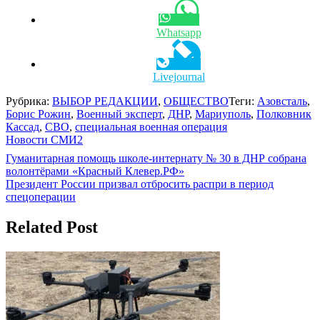
Whatsapp
Livejournal
Рубрика:
ВЫБОР РЕДАКЦИИ
,
ОБЩЕСТВО
Теги:
Азовсталь
,
Борис Рожин
,
Военный эксперт
,
ДНР
,
Мариуполь
,
Полковник
Кассад
,
СВО
,
специальная военная операция
Новости СМИ2
Навигация
Гуманитарная помощь школе-интернату № 30 в ДНР собрана
волонтёрами «Красный Клевер.РФ»
по
Президент России призвал отбросить распри в период
записям
спецоперации
Related Post