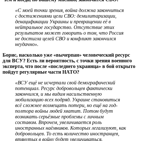
«С моей точки зрения, война должна закончиться
с достижениями цели СВО: демилитаризации,
денацификации Украины и превращении её в
нейтральное государство. Отсутствие этих
результатов может говорить о том, что Россия
не достигла целей СВО и конфликт закончился
неудачно».
Борис, насколько уже «вычерпан» человеческий ресурс
для ВСУ? Есть ли вероятность, с точки зрения военного
эксперта, что после «последнего украинца» в бой открыто
пойдут регулярные части НАТО?
«ВСУ ещё не исчерпали свой демографический
потенциал. Ресурс добровольцев фактически
закончился, и мы видим насильственную
мобилизацию всех подряд. Украине становиться
всё сложнее возмещать потери, но ещё на год-
полтора войны людей хватит. Потом будут
возникать серьёзные проблемы с личным
составом. Впрочем, увеличивается роль
иностранных наёмников. Которых легализуют, как
добровольцев. То есть количество иностранцев,
втянутых в войну будет увеличиваться.