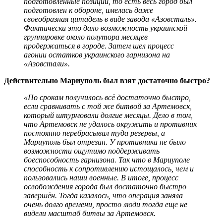
подготовленные позиции, то есть весь город был
подготовлен к обороне, имелась даже
своеобразная цитадель в виде завода «Азовсталь».
Фактически это дало возможность украинской
группировке около полутора месяцев
продержаться в городе. Затем шел процесс
агонии остатков украинского гарнизона на
«Азовстали».
Действительно Мариуполь был взят достаточно быстро?
«По срокам получилось всё достаточно быстро,
если сравнивать с той же битвой за Артемовск,
который штурмовали долгие месяцы. Дело в том,
что Артемовск не удалось окружить и противник
постоянно перебрасывал туда резервы, а
Мариуполь был отрезан. У противника не было
возможности ощутимо поддерживать
боеспособность гарнизона. Так что в Мариуполе
способность к сопротивлению истощалось, чем и
пользовались наши военные. В итоге, процесс
освобождения города был достаточно быстро
завершён. Тогда казалось, что операция заняла
очень долго времени, просто люди тогда еще не
видели масштаб битвы за Артемовск.