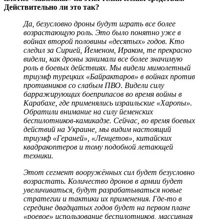
Действительно ли это так?
Да, безусловно дроны будут играть все более
возрастающую роль. Это было понятно уже в
войнах второй половины «десятых» годов. Кто
следил за Сирией, Йеменом, Ираком, те прекрасно
видели, как дроны занимали все более значимую
роль в боевых действиях. Мы видели мимолетный
триумф турецких «Байрактаров» в войнах против
противников со слабым ПВО. Видели силу
барражирующих боеприпасов во время войны в
Карабахе, где применялись израильские «Харопы».
Обратили внимание на силу йеменских
беспилотников-камикадзе.
Сейчас, во время боевых
действий на Украине, мы видим настоящий
триумф «Гераней», «Ленцетов», китайских
квадракоптеров и тому подобной летающей
техники.
Этот сегмент вооружённых сил будет безусловно
возрастать. Количество дронов в армии будет
увеличиваться, будут разрабатываться новые
стратегии и тактики их применения. Где-то в
середине двадцатых годов будет на первом плане
«роевое» использование беспилотников, массивная