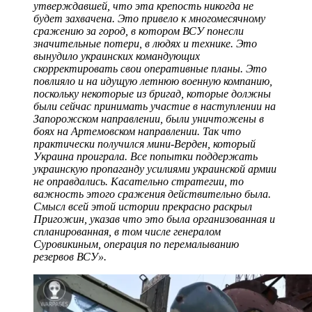
утверждавшей, что эта крепость никогда не
будет захвачена. Это привело к многомесячному
сражению за город, в котором ВСУ понесли
значительные потери, в людях и технике. Это
вынудило украинских командующих
скорректировать свои оперативные планы. Это
повлияло и на идущую летнюю военную компанию,
поскольку некоторые из бригад, которые должны
были сейчас принимать участие в наступлении на
Запорожском направлении, были уничтожены в
боях на Артемовском направлении. Так что
практически получился мини-Верден, который
Украина проиграла. Все попытки поддержать
украинскую пропаганду усилиями украинской армии
не оправдались. Касательно стратегии, то
важность этого сражения действительно была.
Смысл всей этой истории прекрасно раскрыл
Пригожин, указав что это была организованная и
спланированная, в том числе генералом
Суровикиным, операция по перемалыванию
резервов ВСУ».