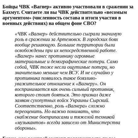
Бойцы ЧВК «Вагнер» активно участвовали в сражении за
Бахмут. Считаете ли вы ЧВК действительно «весомым
аргументом» (численность состава и итоги участия в
военных действиях) на общем фоне СВО?
«ЧВК «Вагнер» действительно сыграли значимую
роль в сражении за Артемовск. В городских боях
вообще решающую. Большие территории были
освобождены при их непосредственной работе.
«Вагнер» нанес противнику огромные
материальные и демографические потери. Само
собой, ЧВК тоже несли ощутимые потери, но
значительно меньше чем ВСУ. И не случайно у
противника появилось такое боязливо-
уважительное отношение к «Вагнеру». Он
воспринимается как очень сильный противник,
которого стоит бояться. Это признал даже
замком сухопутных войск Украины Сырский.
Соответственно, роль «Вагнера» сложно
переоценить. Но важно понимать, что
снабжение боеприпасами и тяжелой техникой
«музыкантов» всегда зависело от Министерства
обороны».