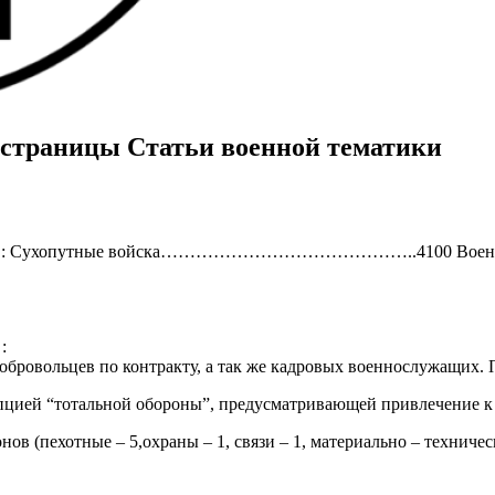
страницы Статьи военной тематики
, из них : Сухопутные войска……………………………………..4100 Вое
:
добровольцев по контракту, а так же кадровых военнослужащих
епцией “тотальной обороны”, предусматривающей привлечение к 
нов (пехотные – 5,охраны – 1, связи – 1, материально – техниче