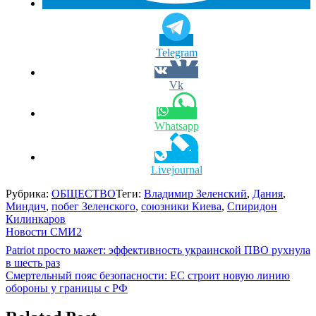
Telegram
Vk
Whatsapp
Livejournal
Рубрика:
ОБЩЕСТВО
Теги:
Владимир Зеленский
,
Дания
,
Миндич
,
побег Зеленского
,
союзники Киева
,
Спиридон
Килинкаров
Новости СМИ2
Навигация
Patriot просто мажет: эффективность украинской ПВО рухнула
в шесть раз
по
Смертельный пояс безопасности: ЕС строит новую линию
записям
обороны у границы с РФ