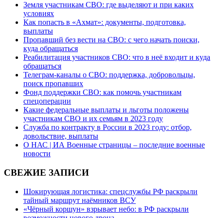
Земля участникам СВО: где выделяют и при каких
условиях
Как попасть в «Ахмат»: документы, подготовка,
выплаты
Пропавший без вести на СВО: с чего начать поиски,
куда обращаться
Реабилитация участников СВО: что в неё входит и куда
обращаться
Телеграм-каналы о СВО: поддержка, добровольцы,
поиск пропавших
Фонд поддержки СВО: как помочь участникам
спецоперации
Какие федеральные выплаты и льготы положены
участникам СВО и их семьям в 2023 году
Служба по контракту в России в 2023 году: отбор,
довольствие, выплаты
О НАС | ИА Военные страницы – последние военные
новости
СВЕЖИЕ ЗАПИСИ
Шокирующая логистика: спецслужбы РФ раскрыли
тайный маршрут наёмников ВСУ
«Чёрный коршун» взрывает небо: в РФ раскрыли
возможности нового дрона