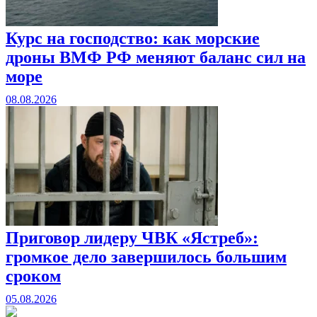
Курс на господство: как морские
дроны ВМФ РФ меняют баланс сил на
море
08.08.2026
Приговор лидеру ЧВК «Ястреб»:
громкое дело завершилось большим
сроком
05.08.2026