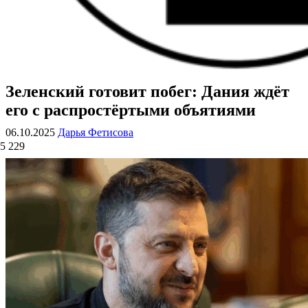
Зеленский готовит побег: Дания ждёт
ВОЕННЫЕ СТРАНИЦЫ
СТАТЬИ ВОЕННОЙ ТЕМАТИКИ
его с распростёртыми объятиями
06.10.2025
Дарья Фетисова
5 229