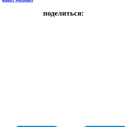
канал
Warpages
поделиться: