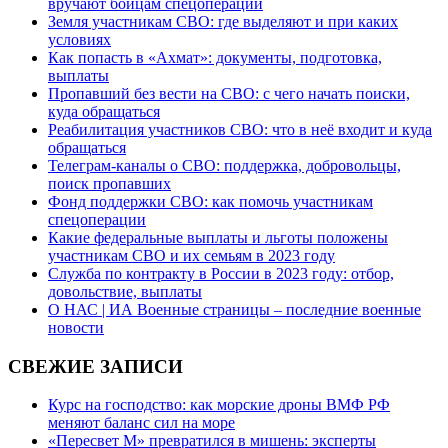
вручают бойцам спецоперации
Земля участникам СВО: где выделяют и при каких
условиях
Как попасть в «Ахмат»: документы, подготовка,
выплаты
Пропавший без вести на СВО: с чего начать поиски,
куда обращаться
Реабилитация участников СВО: что в неё входит и куда
обращаться
Телеграм-каналы о СВО: поддержка, добровольцы,
поиск пропавших
Фонд поддержки СВО: как помочь участникам
спецоперации
Какие федеральные выплаты и льготы положены
участникам СВО и их семьям в 2023 году
Служба по контракту в России в 2023 году: отбор,
довольствие, выплаты
О НАС | ИА Военные страницы – последние военные
новости
СВЕЖИЕ ЗАПИСИ
Курс на господство: как морские дроны ВМФ РФ
меняют баланс сил на море
«Пересвет М» превратился в мишень: эксперты