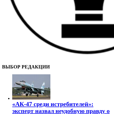
ВОЕННЫЕ СТРАНИЦЫ
СТАТЬИ ВОЕННОЙ ТЕМАТИКИ
ВЫБОР РЕДАКЦИИ
«АК-47 среди истребителей»:
эксперт назвал неудобную правду о