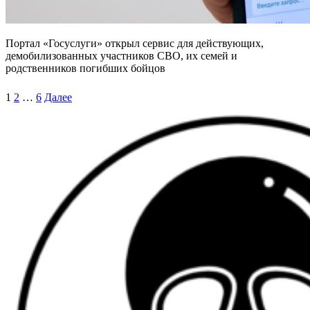
Портал «Госуслуги» открыл сервис для действующих,
демобилизованных участников СВО, их семей и
родственников погибших бойцов
Пагинация
1
2
…
6
Далее
записей