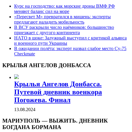
Курс на господство: как морские дроны ВМФ РФ
меняют баланс сил на море
«Пересвет М» превратился в мишень: эксперты
предлагают наладить мобильность
В ВСУ раскрыли число наёмников: большинство
приезжает с другого континента
НАТО в шоке: Залужный выступил с критикой альянса
и военного пути Украины
В ожидании полёта: эксперт назвал слабое место Су-75
Checkmate
КРЫЛЬЯ АНГЕЛОВ ДОНБАССА
Крылья Ангелов Донбасса.
Путевой дневник военкора
Погожева. Финал
13.08.2024
МАРИУПОЛЬ — ВЫЖИТЬ. ДНЕВНИК
БОГДАНА БОРМАНА