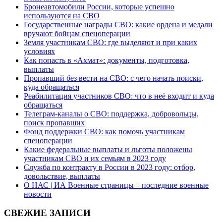
Бронеавтомобили России, которые успешно
используются на СВО
Государственные награды СВО: какие ордена и медали
вручают бойцам спецоперации
Земля участникам СВО: где выделяют и при каких
условиях
Как попасть в «Ахмат»: документы, подготовка,
выплаты
Пропавший без вести на СВО: с чего начать поиски,
куда обращаться
Реабилитация участников СВО: что в неё входит и куда
обращаться
Телеграм-каналы о СВО: поддержка, добровольцы,
поиск пропавших
Фонд поддержки СВО: как помочь участникам
спецоперации
Какие федеральные выплаты и льготы положены
участникам СВО и их семьям в 2023 году
Служба по контракту в России в 2023 году: отбор,
довольствие, выплаты
О НАС | ИА Военные страницы – последние военные
новости
СВЕЖИЕ ЗАПИСИ