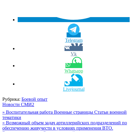
Telegram
Vk
Whatsapp
Livejournal
Рубрика:
Боевой опыт
Новости СМИ2
Навигация
» Воспитательная работа Военные страницы Статьи военной
тематики
по
» Возможный объем задач артиллерийских подразделений по
записям
обеспечению живучести в условиях применения ВТО.