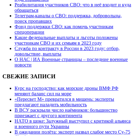
Реабилитация участников СВО: что в неё входит и куда
обращаться
Телеграм-каналы о СВО: поддержка, добровольцы,
поиск пропавших
Фонд поддержки СВО: как помочь участникам
спецоперации
Какие федеральные выплаты и льготы положены
участникам СВО и их семьям в 2023 году
Служба по контракту в России в 2023 году: отбор,
довольствие, выплаты
О НАС | ИА Военные страницы – последние военные
новости
СВЕЖИЕ ЗАПИСИ
Курс на господство: как морские дроны ВМФ РФ
меняют баланс сил на море
«Пересвет М» превратился в мишень: эксперты
предлагают наладить мобильность
В ВСУ раскрыли число наёмников: большинство
приезжает с другого континента
НАТО в шоке: Залужный выступил с критикой альянса
и военного пути Украины
В ожидании полёта: эксперт назвал слабое место Су-75