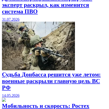
эксперт раскрыл, как изменится
система ПВО
31.07.2026
Судьба Донбасса решится уже летом:
военные раскрыли главную цель ВС
РФ
14.05.2026
Мобильность и скорость: Ростех