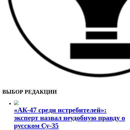
ВОЕННЫЕ СТРАНИЦЫ
СТАТЬИ ВОЕННОЙ ТЕМАТИКИ
ВЫБОР РЕДАКЦИИ
«АК-47 среди истребителей»:
эксперт назвал неудобную правду о
русском Су-35