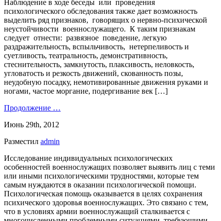
Наблюдение в ходе беседы или проведения
психологического обследования также дает возможность
выделить ряд признаков, говорящих о нервно-психической
неустойчивости военнослужащего. К таким признакам
следует отнести: развязное поведение, легкую
раздражительность, вспыльчивость, нетерпеливость и
суетливость, театральность, демонстративность,
стеснительность, замкнутость, плаксивость, неловкость,
угловатость и резкость движений, скованность позы,
неудобную посадку, немотивированные движения руками и
ногами, частое моргание, подергивание век […]
Продолжение …
Июнь 29th, 2012
Разместил
admin
Исследование индивидуальных психологических
особенностей военнослужащих позволяет выявить лиц с теми
или иными психологическими трудностями, которые тем
самым нуждаются в оказании психологической помощи.
Психологическая помощь оказывается в целях сохранения
психического здоровья военнослужащих. Это связано с тем,
что в условиях армии военнослужащий сталкивается с
многочисленными проблемными ситуациями, требующими