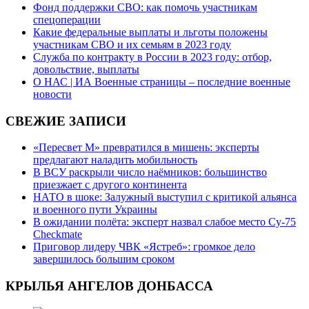
Фонд поддержки СВО: как помочь участникам
спецоперации
Какие федеральные выплаты и льготы положены
участникам СВО и их семьям в 2023 году
Служба по контракту в России в 2023 году: отбор,
довольствие, выплаты
О НАС | ИА Военные страницы – последние военные
новости
СВЕЖИЕ ЗАПИСИ
«Пересвет М» превратился в мишень: эксперты
предлагают наладить мобильность
В ВСУ раскрыли число наёмников: большинство
приезжает с другого континента
НАТО в шоке: Залужный выступил с критикой альянса
и военного пути Украины
В ожидании полёта: эксперт назвал слабое место Су-75
Checkmate
Приговор лидеру ЧВК «Ястреб»: громкое дело
завершилось большим сроком
КРЫЛЬЯ АНГЕЛОВ ДОНБАССА