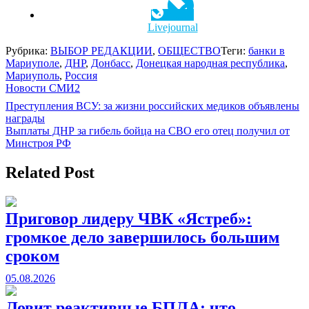
Livejournal
Рубрика:
ВЫБОР РЕДАКЦИИ
,
ОБЩЕСТВО
Теги:
банки в
Мариуполе
,
ДНР
,
Донбасс
,
Донецкая народная республика
,
Мариуполь
,
Россия
Новости СМИ2
Навигация
Преступления ВСУ: за жизни российских медиков объявлены
награды
по
Выплаты ДНР за гибель бойца на СВО его отец получил от
записям
Минстроя РФ
Related Post
Приговор лидеру ЧВК «Ястреб»:
громкое дело завершилось большим
сроком
05.08.2026
Ловит реактивные БПЛА: что