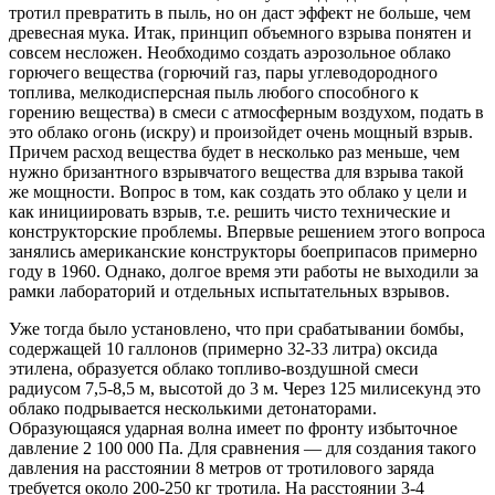
тротил превратить в пыль, но он даст эффект не больше, чем
древесная мука. Итак, принцип объемного взрыва понятен и
совсем несложен. Необходимо создать аэрозольное облако
горючего вещества (горючий газ, пары углеводородного
топлива, мелкодисперсная пыль любого способного к
горению вещества) в смеси с атмосферным воздухом, подать в
это облако огонь (искру) и произойдет очень мощный взрыв.
Причем расход вещества будет в несколько раз меньше, чем
нужно бризантного взрывчатого вещества для взрыва такой
же мощности. Вопрос в том, как создать это облако у цели и
как инициировать взрыв, т.е. решить чисто технические и
конструкторские проблемы. Впервые решением этого вопроса
занялись американские конструкторы боеприпасов примерно
году в 1960. Однако, долгое время эти работы не выходили за
рамки лабораторий и отдельных испытательных взрывов.
Уже тогда было установлено, что при срабатывании бомбы,
содержащей 10 галлонов (примерно 32-33 литра) оксида
этилена, образуется облако топливо-воздушной смеси
радиусом 7,5-8,5 м, высотой до 3 м. Через 125 милисекунд это
облако подрывается несколькими детонаторами.
Образующаяся ударная волна имеет по фронту избыточное
давление 2 100 000 Па. Для сравнения — для создания такого
давления на расстоянии 8 метров от тротилового заряда
требуется около 200-250 кг тротила. На расстоянии 3-4