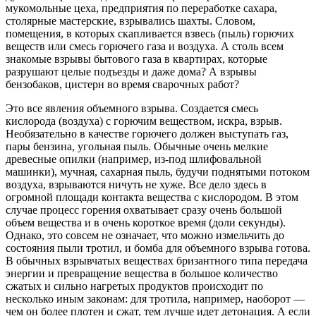
мукомольные цеха, предприятия по переработке сахара,
столярные мастерские, взрывались шахты. Словом,
помещения, в которых скапливается взвесь (пыль) горючих
веществ или смесь горючего газа и воздуха. А столь всем
знакомые взрывы бытового газа в квартирах, которые
разрушают целые подъезды и даже дома? А взрывы
бензобаков, цистерн во время сварочных работ?
Это все явления объемного взрыва. Создается смесь
кислорода (воздуха) с горючим веществом, искра, взрыв.
Необязательно в качестве горючего должен выступать газ,
пары бензина, угольная пыль. Обычные очень мелкие
древесные опилки (например, из-под шлифовальной
машинки), мучная, сахарная пыль, будучи поднятыми потоком
воздуха, взрываются ничуть не хуже. Все дело здесь в
огромной площади контакта вещества с кислородом. В этом
случае процесс горения охватывает сразу очень большой
объем вещества и в очень короткое время (доли секунды).
Однако, это совсем не означает, что можно измельчить до
состояния пыли тротил, и бомба для объемного взрыва готова.
В обычных взрывчатых веществах бризантного типа передача
энергии и превращение вещества в большое количество
сжатых и сильно нагретых продуктов происходит по
несколько иным законам: для тротила, например, наоборот —
чем он более плотен и сжат, тем лучше идет детонация. А если