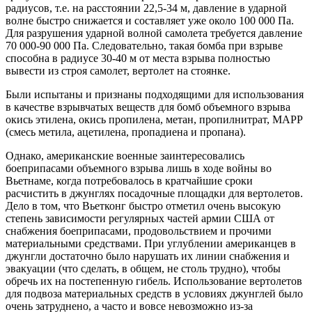
радиусов, т.е. на расстоянии 22,5-34 м, давление в ударной
волне быстро снижается и составляет уже около 100 000 Па.
Для разрушения ударной волной самолета требуется давление
70 000-90 000 Па. Следовательно, такая бомба при взрыве
способна в радиусе 30-40 м от места взрыва полностью
вывести из строя самолет, вертолет на стоянке.
Были испытаны и признаны подходящими для использования
в качестве взрывчатых веществ для бомб объемного взрыва
окись этилена, окись пропилена, метан, пропилнитрат, МАРР
(смесь метила, ацетилена, пропадиена и пропана).
Однако, американские военные заинтересовались
боеприпасами объемного взрыва лишь в ходе войны во
Вьетнаме, когда потребовалось в кратчайшие сроки
расчистить в джунглях посадочные площадки для вертолетов.
Дело в том, что Вьетконг быстро отметил очень высокую
степень зависимости регулярных частей армии США от
снабжения боеприпасами, продовольствием и прочими
материальными средствами. При углублении американцев в
джунгли достаточно было нарушать их линии снабжения и
эвакуации (что сделать, в общем, не столь трудно), чтобы
обречь их на постепенную гибель. Использование вертолетов
для подвоза материальных средств в условиях джунглей было
очень затруднено, а часто и вовсе невозможно из-за