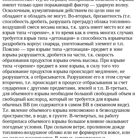
имеют только один поражающий фактор — ударную волну.
Осколочным, кумулятивным действием по цели они не
обладают и обладать не могут. Во-вторых, бризантность (т.е.
способность дробить, разрушать преграду) облака топливно-
воздушной смеси весьма низка, т.к. здесь имеет место все же
взрыв типа «горение», в то время как в очень многих случаях
требуется взрыв типа «детонация» и способность взрывчатки
раздробить корпус снаряда, уничтожаемый элемент и т.п.
Поясню — при взрыве типа «детонация» предмет в зоне
взрыва разрушается, дробится на части, т.к. скорость
образования продуктов взрыва очень высока. При взрыве
типа «горение» предмет в зоне взрыва, в силу того что
образование продуктов взрыва происходит медленнее, не
разрушается, а отбрасывается. Разрушение его в этом случае
вторично, т.е. происходит в процессе отбрасывания за счет
соударения с другими предметами, землей и т.п. В-третьих,
для объемного взрыва необходим большой свободный объем и
свободный кислород, который не требуется для взрыва
обычных ВВ (он содержится в самом ВВ в связанном виде).
Т.е. явление объемного взрыва невозможно в безвоздушном
пространстве, в воде, в грунте. В-четвертых, на работу
боеприпаса объемного взрыва большое влияние оказывают
погодные условия. При сильном ветре, проливном дожде
топливно-воздушное облако или не формируется вовсе, или
же сильно рассеивается. В-пятых, невозможно и