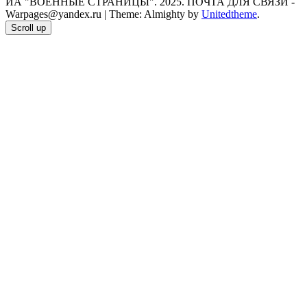
ИА "ВОЕННЫЕ СТРАНИЦЫ". 2025. ПОЧТА ДЛЯ СВЯЗИ -
Warpages@yandex.ru
|
Theme: Almighty by
Unitedtheme
.
Scroll up