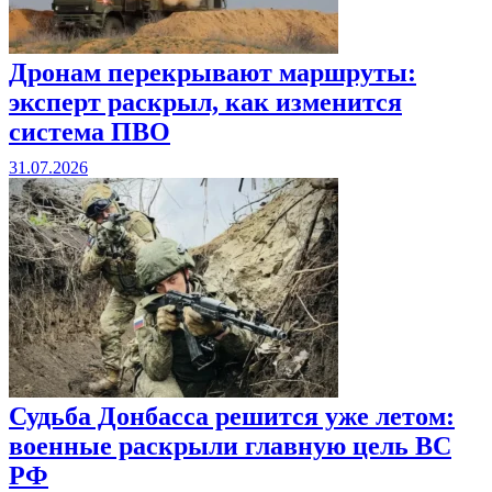
Дронам перекрывают маршруты:
эксперт раскрыл, как изменится
система ПВО
31.07.2026
Судьба Донбасса решится уже летом:
военные раскрыли главную цель ВС
РФ