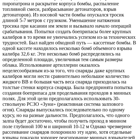
пиропатрона и раскрытие корпуса бомбы, распыление
топливной смеси, разбрасывание детонаторов, взрыв
детонаторов). Из носовой части бомбы опускался тросик
длиной 5-7 метров с грузиком. Уменьшение натяжения
тросика при касании им земли и вызывало начало операций
срабатывания. Попытки создать боеприпасы более крупных
калибров в то время не увенчались успехом из-за технических
трудностей. Был найден обходной путь — кассетные бомбы. В
одной кассете находилось несколько бомб объемного взрыва
калибра 32,6 кг. Эти несколько бомб распределялись на
определенной площади, увеличивая тем самым размеры
облака. Использование артиллерии оказалось
нецелесообразным из-за того, что снаряды даже крупных
калибров могли нести сравнительно небольшое количество
жидкого ВВ и большая часть веса снаряда приходилась на
толстые стенки корпуса снаряда. Была предпринята попытка
создания боеприпаса для проделывания проходов в минных
полях. Для этой цели предполагалось использовать 30-
ствольную РСЗО «Зуни» (реактивная система залпового
огня). Снаряды выпускались последовательно по одному
курсу, но на разные дальности. Предполагалось, что одного
залпа будет достаточно, чтобы получить проход в минном
поле глубиной 100 м и шириной 10-12 м Однако чрезмерное
рассеивание снарядов похоронило эту идею, хотя отдельные
взрывы показали хорошее реагирование минных взрывателей