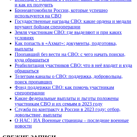
и как их получить
Бронеавтомобили России, которые успешно
используются на СВО
Государственные награды СВО: какие ордена и медали
вручают бойцам спецоперации
Земля участникам СВО: где выделяют и при каких
условиях
Как попасть в «Ахмат»: документы, подготовка,
выплаты
Пропавший без вести на СВО: с чего начать поиски,
куда обращаться
Реабилитация участников СВО: что в неё входит и куда
обращаться
Телеграм-каналы о СВО: поддержка, добровольцы,
поиск пропавших
Фонд поддержки СВО: как помочь участникам
спецоперации
Какие федеральные выплаты и льготы положены
участникам СВО и их семьям в 2023 году
Служба по контракту в России в 2023 году: отбор,
довольствие, выплаты
О НАС | ИА Военные страницы – последние военные
новости