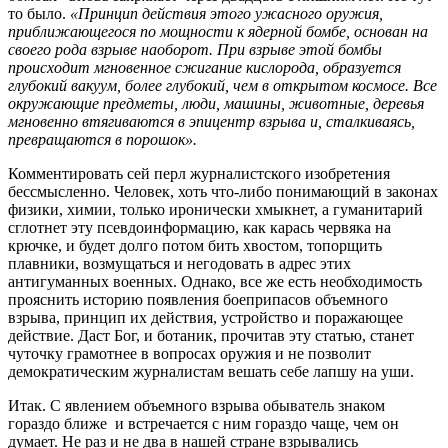
то было.
«Принцип действия этого ужасного оружия,
приближающегося по мощности к ядерной бомбе, основан на
своего рода взрыве наоборот. При взрыве этой бомбы
происходит мгновенное сжигание кислорода, образуется
глубокий вакуум, более глубокий, чем в открытом космосе. Все
окружающие предметы, люди, машины, животные, деревья
мгновенно втягиваются в эпицентр взрыва и, сталкиваясь,
превращаются в порошок».
Комментировать сей перл журналистского изобретения
бессмысленно. Человек, хоть что-либо понимающий в законах
физики, химии, только иронически хмыкнет, а гуманитарий
сглотнет эту псевдоинформацию, как карась червяка на
крючке, и будет долго потом бить хвостом, топорщить
плавники, возмущаться и негодовать в адрес этих
антигуманных военных. Однако, все же есть необходимость
прояснить историю появления боеприпасов объемного
взрыва, принцип их действия, устройство и поражающее
действие. Даст Бог, и ботаник, прочитав эту статью, станет
чуточку грамотнее в вопросах оружия и не позволит
демократическим журналистам вешать себе лапшу на уши.
Итак. С явлением объемного взрыва обыватель знаком
гораздо ближе и встречается с ним гораздо чаще, чем он
думает. Не раз и не два в нашей стране взрывались