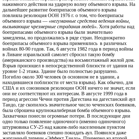
нажимного действия на ударную волну объемного взрыва. На
дальнейшее развитие боеприпасов объемного взрыва
повлияла резолюция ООН 1976 г. о том, что боеприпасы
объемного взрыва —
«негуманные средства ведения войны,
вызывающие чрезмерные страдания людей»
. Хотя работы над
боеприпасами объемного взрыва были значительно
замедлены, но продолжались в ряде стран. Неоднократно
боеприпасы объемного взрыва применялись в различных
войнах 80-90 годов. Так, 6 августа 1982 года в период войны
в Ливане израильский самолет сбросил такую бомбу
(американского производства) на восьмиэтажный жилой дом.
Взрыв произошел в непосредственной близости от здания на
уровне 1-2 этажа. Здание было полностью разрушено.
Погибло около 300 человек (в основном не в здании, а
находившиеся поблизости от места взрыва). Как обычно, для
США и их союзников резолюции ООН ничего не значат, если
они не соответствуют их интересам. В августе 1999 года в
период агрессии Чечни против Дагестана на дагестанский аул
Тандо, где скопилось значительное число чеченских боевиков,
была сброшена крупнокалиберная бомба объемного взрыва.
Захватчики понесли огромные потери. В последующие дни
одно только появление одиночного (именно одиночного)
штурмовика СУ-25 над каким-либо населенным пунктом
заставляло боевиков спешно покидать аул. Появился даже
жаргонный термин «Эффект Тандо». Примерно ко второй