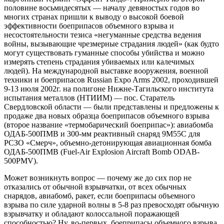
половине восьмидесятых — началу девяностых годов во
многих странах пришли к выводу о высокой боевой
эффективности боеприпасов объемного взрыва и
несостоятельности тезиса «негуманные средства ведения
войны, вызывающие чрезмерные страдания людей» (как будто
могут существовать гуманные способы убийства и можно
измерять степень страдания убиваемых или калечимых
людей). На международной выставке вооружения, военной
техники и боеприпасов Russian Expo Arms 2002, проходившей
9-13 июля 2002г. на полигоне Нижне-Тагильского института
испытания металлов (НТИИМ) — пос. Старатель
Свердловской области — были представлены и предложены к
продаже два новых образца боеприпасов объемного взрыва
(второе название «термобарический боеприпас»): авиабомба
ОДАБ-500ПМВ и 300-мм реактивный снаряд 9М55С для
РСЗО «Смерч», объемно-детонирующая авиационная бомба
ОДАБ-500ПМВ (Fuel-Air Explosion Aircraft Bomb ODAB-
500PMV).
Может возникнуть вопрос — почему же до сих пор не
отказались от обычной взрывчатки, от всех обычных
снарядов, авиабомб, ракет, если боеприпасы объемного
взрыва по силе ударной волны в 5-8 раз превосходят обычную
взрывчатку и обладают колоссальной поражающей
способностью? Ну, во-первых, боеприпасы объемного взрыва