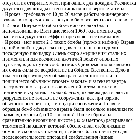
отсутствия открытых мест, пригодных для посадки. Расчистка
джунглей для посадки всего лишь одного вертолета типа
«Ирокез» требовала от 10 до 26 часов работы инженерного
взвода, в то время как зачастую в бою все решалось в первые
1-2 часа. Впервые бомбы объемного взрыва были
использованы во Вьетнаме летом 1969 года именно для
расчистки джунглей. Эффект превзошел все ожидания.
«Ирокез» мог нести 2-3 таких бомбы (прямо в кабине). Взрыв
одной в любых джунглях создавал вполне пригодную
посадочную площадку. Очень скоро американцы стали их
применять и для расчистки джунглей вокруг опорных
пунктов, вдоль путей сообщения. Одновременно выявилось
их очень сильное воздействие на бойцов Вьетконга. Дело в
том, что образующееся облако распыленного топлива
подчиняется обычным газовым законам и затекает внутрь
негерметично закрытых сооружений, в том числе и в
подземные укрытия. Таким образом, взрывом достигаются
разрушения не только вне сооружения, как при взрыве
обычного боеприпаса, а и внутри сооружения. Первые
образцы бомб объемного взрыва были довольно невелики по
размеру, емкости (до 10 галлонов). После сброса на
сравнительно небольшой высоте (30-50 метров) раскрывался
тормозной парашют, который обеспечивал стабилизацию
бомбы и скорость снижения, наиболее благоприятную для
последовательности операций срабатывания (взрыв