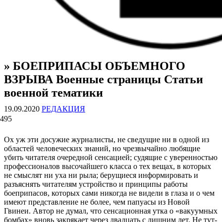
» БОЕПРИПАСЫ ОБЪЕМНОГО
ВОЕННЫЕ СТРАНИЦЫ
СТАТЬИ ВОЕННОЙ ТЕМАТИКИ
ВЗРЫВА Военные страницы Статьи
военной тематики
19.09.2020
РЕДАКЦИЯ
495
Ох уж эти досужие журналисты, не сведущие ни в одной из
областей человеческих знаний, но чрезвычайно любящие
убить читателя очередной сенсацией; судящие с уверенностью
профессионалов высочайшего класса о тех вещах, в которых
не смыслят ни уха ни рыла; берущиеся информировать и
разъяснять читателям устройство и принципы работы
боеприпасов, которых сами никогда не видели в глаза и о чем
имеют представление не более, чем папуасы из Новой
Гвинеи. Автор не думал, что сенсационная утка о «вакуумных
бомбах» вновь закрякает через двадцать с лишним лет. Не тут-