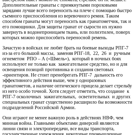
Дополнительные гранаты с примкнутыми пороховыми
зарядами лучше всего переносить на плече с помощью быстро
съемного приспособления из веревочного ремня. Таким
способом гранаты могут переносить как гранатометчик, так и
его помощники. Для защиты гранат от сырости их нужно
завернуть в водонепроницаем ткань, или полиэтилен, поверх
которых можно приспособить переносной ремень.
Зачастую в войсках не любят брать на боевые выходы РПГ-7
из-за его большой массы, заменяя РПГ-18, 22, 26 и ручным
огнеметом РПО – А («Шмель»), который в ночных боях
используют не только как зажигательное средство, но и для
освещения позиций противника и создания световых
-ориентиров. Не стоит пренебрегать РПГ-7 дальность его
эффективного действия выше, чем у одноразовых
гранатометов, а наличие оптического прицела делает стрельбу
из него особо точной. Хотя следует отметить, что создание к
РПГ-7 осколочных зажигательных, осветительных и других
специальных гранат существенно расширило бы возможности
подразделений Российской Армии.
Они играют не менее важную роль в действиях НВФ, чем
минная война. Главными объектами диверсий являются
линии связи и электропередачи, все виды транспорта,
государственные учреждения, некоторые промышленные