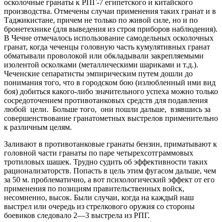
осколочные гранаты к РПГ-7 египетского и китайского
производства. Отмечены случаи применения таких гранат и в
Таджикистане, причем не только по живой силе, но и по
бронетехнике (для выведения из строя приборов наблюдения).
В Чечне отмечалось использование самодельных осколочных
гранат, когда чеченцы головную часть кумулятивных гранат
обматывали проволокой или обкладывали закрепляемыми
изолентой осколками (металлическими шариками и т.д.).
Чеченские сепаратисты эмпирическим путем дошли до
понимания того, что в городском бою (излюб­ленный ими вид
боя) добиться какого-либо значительного успеха можно только
сосредоточением противотанковых средств для подавления
любой цели. Больше того, они пошли дальше, взявшись за
совершенствование гранатометных выстрелов применительно
к различным целям.
Заливают в противотанковые гранаты бензин, приматывают к
головной части гранаты по паре четырехсотграммовых
тротиловых шашек. Трудно судить об эффективности таких
рационализаторств. Попасть в цель этим фугасом дальше, чем
за 50 м. проблематично, а вот психологический эффект от его
применения по позициям правительственных войск,
несомненно, высок. Были случаи, когда на каждый наш
выстрел или очередь из стрелкового оружия со стороны
боевиков следовало 2—3 выстрела из РПГ.