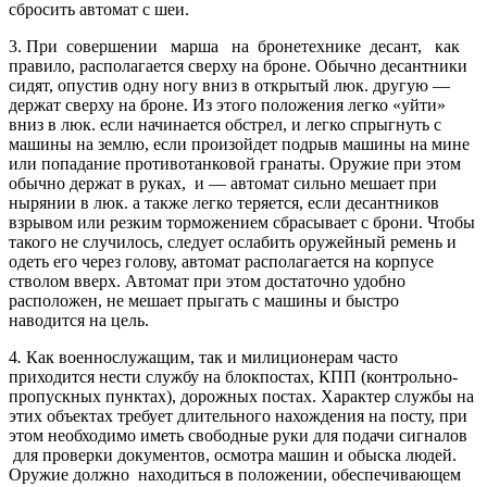
сбросить автомат с шеи.
3. При совершении марша на бронетехнике десант, как
правило, располагается сверху на броне. Обычно десантники
сидят, опустив одну ногу вниз в открытый люк. другую —
держат сверху на броне. Из этого положения легко «уйти»
вниз в люк. если начинается обстрел, и легко спрыгнуть с
машины на землю, если произойдет подрыв машины на мине
или попадание противотанковой гранаты. Оружие при этом
обычно держат в руках, и — автомат сильно мешает при
нырянии в люк. а также легко теряется, если десантников
взрывом или резким торможением сбрасывает с брони. Чтобы
такого не случилось, следует ослабить оружейный ремень и
одеть его через голову, автомат располагается на корпусе
стволом вверх. Автомат при этом достаточно удобно
расположен, не мешает прыгать с машины и быстро
наводится на цель.
4
.
Как военнослужащим, так и милиционерам часто
приходится нести службу на блокпостах, КПП (контрольно-
пропускных пунктах), дорожных постах. Характер службы на
этих объектах требует длительного нахождения на посту, при
этом необходимо иметь свободные руки для подачи сигналов
для проверки документов, осмотра машин и обыска людей.
Оружие должно находиться в положении, обеспечивающем