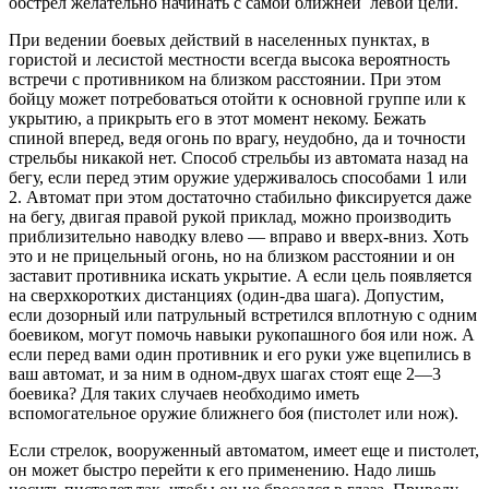
обстрел желательно начинать с самой ближней левой цели.
При ведении боевых действий в населенных пунктах, в
гористой и лесистой местности всегда высока вероятность
встречи с противником на близком расстоянии. При этом
бойцу может потребоваться отойти к основной группе или к
укрытию, а прикрыть его в этот момент некому. Бежать
спиной вперед, ведя огонь по врагу, неудобно, да и точности
стрельбы никакой нет. Способ стрельбы из автомата назад на
бегу, если перед этим оружие удерживалось способами 1 или
2. Автомат при этом достаточно стабильно фиксируется даже
на бегу, двигая правой рукой приклад, можно производить
приблизительно наводку влево — вправо и вверх-вниз. Хоть
это и не прицельный огонь, но на близком расстоянии и он
заставит противника искать укрытие. А если цель появляется
на сверхкоротких дистанциях (один-два шага). Допустим,
если дозорный или патрульный встретился вплотную с одним
боевиком, могут помочь навыки рукопашного боя или нож. А
если перед вами один противник и его руки уже вцепились в
ваш автомат, и за ним в одном-двух шагах стоят еще 2—3
боевика? Для таких случаев необходимо иметь
вспомогательное оружие ближнего боя (пистолет или нож).
Если стрелок, вооруженный автоматом, имеет еще и пистолет,
он может быстро перейти к его применению. Надо лишь