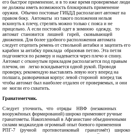
его быстрое применение, и в то иже время проверяемые люди
не должны иметь возможность блокировать применение
оружия. Обычно постовые ГИБДД располагают автомат на
правом боку. Автоматы из такого положения нельзя
вскинуть к плечу, стрелять можно только с пояса и не
прицельно. А если постовой одет в зимнюю одежду, то
автомат становится лишней гирей, сковывающей
движения. Для более удобного расположения автомата
следует отцепить ремень от ствольной антабки и зацепить его
карабин за антабку приклада образовав петлю. Эта петля
подгоняется по размеру и надевается через плечо и спину.
Автомат с откинутым прикладом располагается под правым
плечом, он легко вскидывается одной рукой. Проводя
проверку, рекомендую выстав­лять левую ногу вперед на
полшага, разворачивая корпус левой стороной вперед так
чтобы автомат был наиболее отдален от проверяемых, и они
не могли его схватить.
Гранатометчик.
Следует уточнить, что отряды НВФ (незаконных
вооружённых формирований) широко применяют ручные
гранатометы. Накопленный в Афганистане объединенными
силами моджахедов огромный опыт боевого применения
РПГ-7 (ручной противотанковый гранатомёт) широко