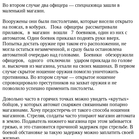
Во втором случае два офицера — спецназовца зашли в
маленький магазин.
Вооружены они были пистолетами, которые висели открыто
на поясах, в кобурах. Пока офицеры рассматривали
прилавок, в магазин вошли 7
боевиков, один из них с
автоматом. Один боевик приказал поднять руки вверх.
Попытка достать оружие при таком его расположении, не
могла остаться незамеченной, и сразу была остановлена
автоматной очередью над головами. Боевики обезоружили
офицеров, одного отключили ударом приклада по голове
и. выскочив из магазина, уехали на своих машинах. В первом
случае скрытое ношение оружия помогло уничтожить
противника. Во втором случае — открытое ношение
спровоцировало преступников на захват оружия и не
позволило успешно применить пистолеты.
Довольно часто в горячих точках можно увидеть «крутых»
бойцов, у которых автомат снаряжен связанными попарно
магазинами. Хочу предостеречь от такого способа ношения
магазинов. Стреляя, солдаты часто упирают магазин автомата
в землю. Подаватель нижнего магазина при этом забивается
грязью, и это становится причиной задержек при стрельбе. В
бое­вой обстановке за такую задержку можно заплатить своей
жизнью.