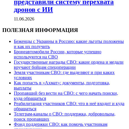
представили систему перехвата
дронов с ИИ
11.06.2026
ПОЛЕЗНАЯ ИНФОРМАЦИЯ
Беженцы с Украины в Россию: какие льготы положены
и как их получить
Бронеавтомобили России, которые успешно
используются на СВО
Государственные награды СВО: какие ордена и медали
вручают бойцам спецоперации
Земля участникам СВО: где выделяют и при каких
условиях
Как попасть в «Ахмат»: документы, подготовка,
выплаты
Пропавший без вести на СВО: с чего начать поиски,
куда обращаться
Реабилитация участников СВО: что в неё входит и куда
обращаться
Телеграм-каналы о СВО: поддержка, добровольцы,
поиск пропавших
Фонд поддержки СВО: как помочь участникам