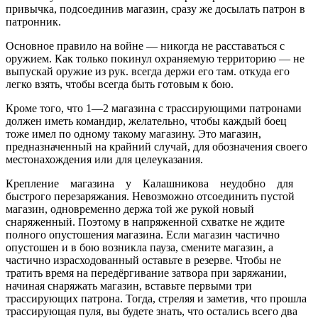
привычка, подсоединив магазин, сразу же досылать патрон в
патронник.
Основное правило на войне — никогда не расставаться с
оружием. Как только покинул охраняемую территорию — не
выпускай оружие из рук. всегда держи его там. откуда его
легко взять, чтобы всегда быть готовым к бою.
Кроме того, что 1—2 магазина с трассирующими патронами
должен иметь командир, желательно, чтобы каждый боец
тоже имел по одному такому магазину. Это магазин,
предназначенный на крайний случай, для обозначения своего
местонахождения или для целеуказания.
Крепление магазина у Калашникова неудобно для
быстрого перезаряжания. Невозможно отсоединить пустой
магазин, одновременно держа той же рукой новый
снаряженный. Поэтому в напряженной схватке не ждите
полного опустошения магазина. Если магазин частично
опустошен и в бою возникла пауза, смените магазин, а
частично израсходованный оставьте в резерве. Чтобы не
тратить время на передёргивание затвора при заряжании,
начиная снаряжать магазин, вставьте первыми три
трассирующих патрона. Тогда, стреляя и заметив, что прошла
трассирующая пуля, вы будете знать, что остались всего два