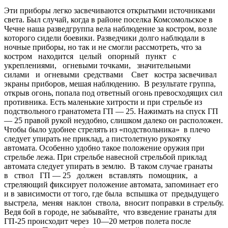
Эти приборы легко засвечиваются открытыми источниками
света. Был случай, когда в районе поселка Комсомольское в
Чечне наша разведгруппа вела наблюдение за костром, возле
которого сидели боевики. Разведчики долго наблюдали в
ночные приборы, но так и не смогли рассмотреть, что за
костром находится целый опорный пункт с
укреплениями, огневыми точками, значительными
силами и огневыми средствами Свет костра засвечивал
экраны приборов, мешая наблюдению. В результате группа,
открыв огонь, попала под ответный огонь превосходящих сил
противника. Есть маленькие хитрости и при стрельбе из
подствольного гранатомета ГП — 25. Нажимать на спуск ГП
— 25 правой рукой неудобно, слишком далеко он расположен.
Чтобы было удобнее стрелять из «подствольника» в плечо
следует упирать не приклад, а пистолетную рукоятку
автомата. Особенно удобно такое положение оружия при
стрельбе лежа. При стрельбе навесной стрельбой приклад
автомата следует упирать в землю. В таком случае гранаты
в ствол ГП — 25 должен вставлять помощник, а
стреляющий фиксирует положение автомата, запоминает его
и в зависимости от того, где была вспышка от предыдущего
выстрела, меняя наклон ствола, вносит поправки в стрельбу.
Ведя бой в городе, не забывайте, что взведение гранаты для
ГП-25 происходит через 10—20 метров полета после