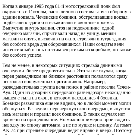
Когда в январе 1995 года 81-й мотострелковый полк был
окружен в г. Грозном, часть личного состава заняла оборону в
здании вокзала. Чеченские боевики, обстреливавшие вокзал,
подбегали к зданию и вскакивали в оконные проемы.
Выпустив внутрь здания, стоя на подоконнике, одной
очередью магазин, спрыгивали назад на улицу, меняли
магазин и опять, выскочив на окно, стреляли внутрь здания
без особого вреда для оборонявшихся. Наши солдаты вели
интенсивный огонь по этим «чертикам из коробки», но также
без особого успеха.
Тем не менее, в некоторых ситуациях стрельба длинными
очередями более предпочтительна. Это такие случаи, когда
перед разведчиком на близком расстоянии появляются сразу
несколько вооруженных противников. Например,
разведывательная группа вела поиск в районе поселка Чечен-
Аул. Один из дозорных передового разведдозора неожиданно
вышел с тыла на окоп, в котором находились 4 боевика.
Боевики разведчика еще не видели, но в любой момент могли
обернуться. Разведчик перечеркнул окоп очередью, выпустил
весь магазин и поразил всех боевиков. В таких случаях нет
времени на прицеливание. Но можно примерно производить
наводку по стволу автомата, а не по мушке и целику. Автомат
АК-74 при стрельбе очередями ведет вправо и вверх. Поэтому