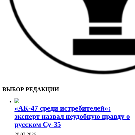
ВОЕННЫЕ СТРАНИЦЫ
СТАТЬИ ВОЕННОЙ ТЕМАТИКИ
ВЫБОР РЕДАКЦИИ
«АК-47 среди истребителей»:
эксперт назвал неудобную правду о
русском Су-35
20.07.2026