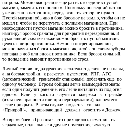
патрона. Можно выстрелить еще раз и, отсоединив пустой
магазин, заменить его полным. Поскольку последний патрон
уже дослан в патронник, передергивать затвор не нужно.
Пустой магазин обычно в бою бросают на землю, чтобы он не
мешал и чтобы не перепутать с полными магазинами. При
необходимости пустой магазин можно бросить в противника,
имитируя бросок гранаты для прикрытия перезаряжания. В
рукопашной схватке также можно бросить пустой магазин,
целясь в лицо противника. Немного потренировавшись,
можно научиться бросать магазин так, чтобы он своим зубцом
попадал в лоб или висок противника. Если бросок сильный,
то попадание выводит противника из строя.
Личный состав подразделения желательно делить не на пары,
а на боевые тройки, к расчетам пулеметов, РПГ, АГС
(автоматический гранатомёт станковый), добавлять еще по
одному человеку. Втроем бойцам легче взаимодействовать:
если один получит ранение, его легче вытащить из-под огня
вдвоем. Если у кого-то случится задержка в стрельбе
(из-за неисправности или при перезаряжании), вдвоем его
легче прикрыть. В этом случае подается сигнал
«Прикрой!», прикрывающий должен ответить « Держу».
Во время боев в Грозном часто приходилось осматривать
чердачные, подвальные и другие помещения, зачастую