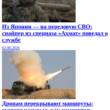
Из Японии — на передовую СВО:
снайпер из спецназа «Ахмат» поведал о
службе
02.08.2026
Дронам перекрывают маршруты:
эксперт раскрыл, как изменится