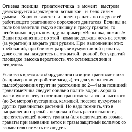
Огневая позиция гранатометчика в момент выстрела
демаскируется характерной вспышкой и бело-сизым
дымом. Хорошо заметен и полет гранаты по следу от её
работающего реактивного порохового двигателя. Если вы на
поле боя заметили такую вспышку и трассу гранаты, то
необходимо подать команду, например: «Вспышка, ложись!»
Ваши подчиненные по этой команде должны лечь на землю
(за укрытие) и закрыть уши руками. При выполнении этих
требований, при близком разрыве кумулятивной гранаты,
даже если вы находитесь на открытой, ровной, без укрытий
площадке высока вероятность, что останешься жив и
невредим.
Если есть время для оборудования позиции гранатометчика
(например при устройстве засады), то для уменьшения
пылеобразования грунт на расстоянии до 2—4 м за позицией
гранатометчика следует обильно полить водой. Хорошо
маскируют огневую позицию гранатомета заросли высокого
(до 2-х метров) кустарника, камышей, посевов кукурузы и
других травянистых растений. Но надо помнить, что в
направлении стрельбы не должно быть растительности,
препятствующей полету гранаты (для недопущения взрыва
гранаты при задевании веток и травы защитный колпа­чок со
взрывателя снимать не следует.