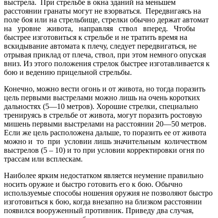
выстрела. При стрельбе в окна зданий на меньшем
расстоянии гранаты могут не взорваться. Передвигаясь на
поле боя или на стрельбище, стрелки обычно держат автомат
на уровне живота, направляя ствол вперед. Чтобы
быстрее изготовиться к стрельбе и не тратить время на
вскидывание автомата к плечу, следует передвигаться, не
отрывая приклад от плеча, ствол, при этом немного опуская
вниз. Из этого положения стрелок быстрее изготавливается к
бою и ведению прицельной стрельбы.
Конечно, можно вести огонь и от живота, но тогда поразить
цель первыми выстрелами можно лишь на очень коротких
дальностях (5—10 метров). Хорошие стрелки, специально
тренируясь в стрельбе от живота, могут поразить ростовую
мишень первыми выстрелами на расстоянии 20—50 метров.
Если же цель расположена дальше, то поразить ее от живота
можно и то при условии лишь значительным количеством
выстрелов (5 – 10) и то при условии корректировки огня по
трассам или всплескам.
Наиболее ярким недостатком является неумение правильно
носить оружие и быстро готовить его к бою. Обычно
используемые способы ношения оружия не позволяют быстро
изготовиться к бою, когда внезапно на близком расстоянии
появился вооруженный противник. Приведу два случая,