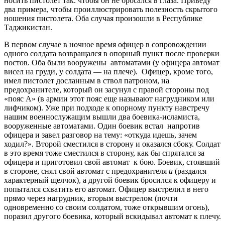
носить пистолет так. чтобы он не бросался в глаза. Приведу
два примера, чтобы проиллюстрировать полезность скрытого
ношения пистолета. Оба случая произошли в Республике
Таджикистан.
В первом случае в ночное время офицер в сопровождении
одного солдата возвращался в опорный пункт после проверки
постов. Оба были вооружены автоматами (у офицера автомат
висел на груди, у солдата — на плече). Офицер, кроме того,
имел пистолет досланным в ствол патроном, на
предохранителе, который он засунул с правой стороны под
«пояс А» (в армии этот пояс еще называют нагрудником или
лифчиком). Уже при подходе к опорному пункту навстречу
нашим военнослужащим вышли два боевика-исламиста,
вооруженные автоматами. Один боевик встал напротив
офицера и завел разговор на тему: «откуда идешь, зачем
ходил?». Второй сместился в сторону и оказался сбоку. Солдат
в это время тоже сместился в сторону, как бы спрятался за
офицера и приготовил свой автомат к бою. Боевик, стоявший
в стороне, снял свой автомат с предохранителя
и
(раздался
характерный щелчок), а другой боевик бросился к офицеру и
попытался схватить его автомат. Офицер выстрелил в него
прямо через нагрудник, вторым выстрелом (почти
одновременно со своим солдатом, тоже открывшим огонь),
поразил другого боевика, который вскидывал автомат к плечу.