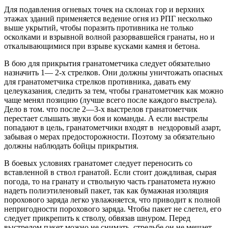
Для подавления огневых точек на склонах гор и верхних
этажах зданий применяется ведение огня из РПГ несколько
выше укрытий, чтобы поразить противника не только
осколками и взрывной волной разорвавшейся гранаты, но и
откалывающимися при взрыве кусками камня и бетона.
В бою для прикрытия гранатометчика следует обязательно
назначить 1— 2-х стрелков. Они должны уничтожать опасных
для гранатометчика стрелков противника, давать ему
целеуказания, следить за тем, чтобы гранатометчик как можно
чаще менял позицию (лучше всего после каждого выстрела).
Дело в том. что после 2—3-х выстрелов гранатометчик
перестает слышать звуки боя и команды. А если выстрелы
попадают в цель, гранатометчики входят в нездоровый азарт,
забывая о мерах предосторожности. Поэтому за обязательно
должны наблюдать бойцы прикрытия.
В боевых условиях гранатомет следует переносить со
вставленной в ствол гранатой. Если стоит дождливая, сырая
погода, то на гранату и ствольную часть гранатомета нужно
надеть полиэтиленовый пакет, так как бумажная изоляция
порохового заряда легко увлажняется, что приводит к полной
непригодности порохового заряда. Чтобы пакет не слетел, его
следует прикрепить к стволу, обвязав шнуром. Перед
выстрелом пакет можно не снимать, стрельбе он не мешает.