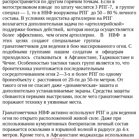
распространяется по другим горячим точкам. Если в
мотострелковом взводе по штату числятся 3 РПГ-7, в группе
спецназ — 1, то в НВФ вооружены РПГ до 50 – 80 % личного
состава. В условиях недостатка артиллерии на РПГ
возлагается дополнительная задача по «артиллерийской»
поддержке боевых действий, которая иногда осуществляется
более эффективно, чем огнем артиллерии. В НВФ в
этих целях создают специальные группы
гранатометчиков для ведения в бою массированного огня. С
подобными группами нашим солдатам и офицерам
приходилось сталкиваться в Афганистане, Таджикистане и
Чечне. Особенностью тактики таких групп является то, что
бронетехника уничтожается последовательным
сосредоточиванием огня 2—3-х и более РПГ по одному
бронеобъекту с расстояния от 20-ти до 50-ти метров. От
такого огня не спасает даже «динамическая» зашита и
дополнительно устанавливаемые экраны. Средства защиты
сбиваются первыми выстрелами, после чего гранатометчики
поражают технику в уязвимые места.
Гранатометчики НВФ активно используют РПГ и для ведения
огня по открыто расположенной живой силе. Даже при
использовании кумулятивных боеприпасов личный состав
поражается осколками и взрывной волной в радиусе до 4-х
метров. Кроме того, в Афганистане моджахеды использовали