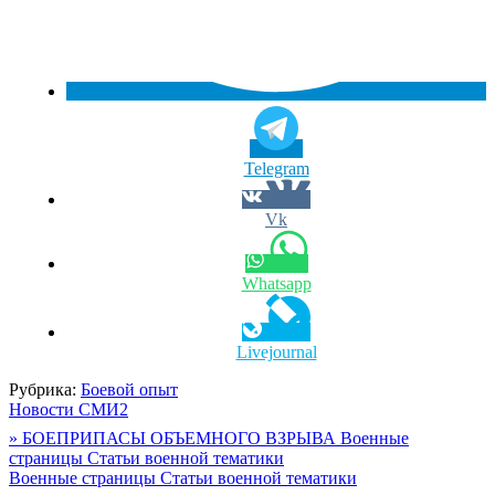
Telegram
Vk
Whatsapp
Livejournal
Рубрика:
Боевой опыт
Новости СМИ2
Навигация
» БОЕПРИПАСЫ ОБЪЕМНОГО ВЗРЫВА Военные
страницы Статьи военной тематики
по
Военные страницы Статьи военной тематики