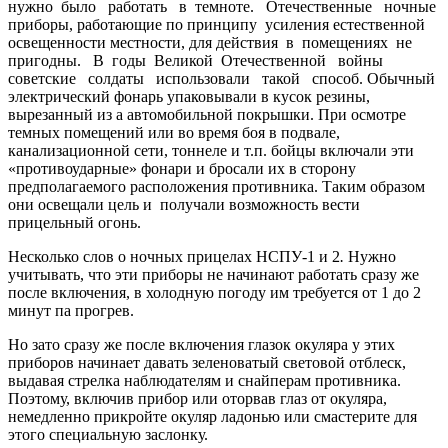
нужно было работать в темноте. Отечественные ночные
приборы, работающие по принципу усиления естественной
освещенности местности, для действия в помещениях не
пригодны. В годы Великой Отечественной войны
советские солдаты использовали такой способ. Обычный
электрический фонарь упаковывали в кусок резины,
вырезанный из а автомобильной покрышки. При осмотре
темных помещений или во время боя в подвале,
канализационной сети, тоннеле и т.п. бойцы включали эти
«противоударные» фонари и бросали их в сторону
предполагаемого рас­положения противника. Таким образом
они освещали цель и получали возможность вести
прицельный огонь.
Несколько слов о ночных прицелах НСПУ-1 и 2
.
Нужно
учитывать, что эти приборы не начинают работать сразу же
после включения, в холодную погоду им требуется от 1 до 2
минут па прогрев.
Но зато сразу же после включения глазок окуляра у этих
приборов начинает давать зеленоватый световой отблеск,
выдавая стрелка наблюдателям и снайперам противника.
Поэтому, включив прибор или оторвав глаз от окуляра,
немедленно прикройте окуляр ладонью или смастерите для
этого специальную заслонку.