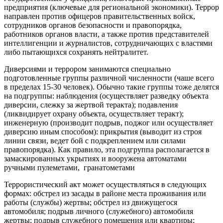
предприятия (ключевые для региональной экономики). Террор
направлен против офицеров правительственных войск,
сотрудников органов безопасности и правопорядка,
работников органов власти, а также против представителей
интеллигенции и журналистов, сотрудничающих с властями
либо пытающихся сохранять нейтралитет.
Диверсиями и террором занимаются специально
подготовленные группы различной численности (чаше всего
в пределах 15-30 человек). Обычно такие группы тоже делятся
на подгруппы: наблюдения (осуществляет разведку объекта
диверсии, слежку за жертвой теракта); подавления
(ликвидирует охрану объекта, осуществляет теракт);
инженерную (производит подрыв, поджог или осуществляет
диверсию иным способом): прикрытия (выводит из строя
линии связи, ведет бой с подкреплением или силами
правопорядка). Как правило, эта подгруппа располагается в
замаскированных укрытиях и вооружена автоматами
ручными пулеметами, гранатометами
Террористический акт может осуществляться в следующих
формах: обстрел из засады в районе места проживания или
работы (службы) жертвы; обстрел из движущегося
автомобиля; подрыв личного (служебного) автомобиля
жертвы; подрыв служебного помещения или квартиры;