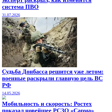
система ПВО
31.07.2026
Судьба Донбасса решится уже летом:
военные раскрыли главную цель ВС
РФ
14.05.2026
Мобильность и скорость: Ростех
показал новейшее РСЗО «Сарма»