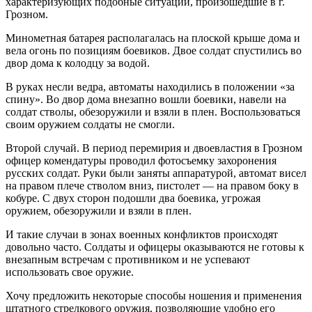
характеризующих подобные ситуации, произошедшие в г.
Грозном.
Минометная батарея располагалась на плоской крыше дома и
вела огонь по позициям боевиков. Двое солдат спустились во
двор дома к колодцу за водой.
В руках несли ведра, автоматы находились в положении «за
спину». Во двор дома внезапно вошли боевики, навели на
солдат стволы, обезоружили и взяли в плен. Воспользоваться
своим оружием солдаты не смогли.
Второй случай. В период перемирия и двоевластия в Грозном
офицер комендатуры проводил фотосъемку захоронения
русских солдат. Руки были заняты аппаратурой, автомат висел
на правом плече стволом вниз, пистолет — на правом боку в
кобуре. С двух сторон подошли два боевика, угрожая
оружием, обезоружили и взяли в плен.
И такие случаи в зонах военных конфликтов происходят
довольно часто. Солдаты и офицеры оказываются не готовы к
внезапным встречам с противником и не успевают
использовать свое оружие.
Хочу предложить некоторые способы ношения и применения
штатного стрелкового оружия, позволяющие удобно его