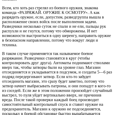
Всем, кто хоть раз стрелял из боевого оружия, знакома
команда «РАЗРЯЖАЙ. ОРУЖИЕ К ОСМОТРУ». А как
разрядить оружие, если, допустим, разведгруппа вышла в
расположение своих войск после выполнения задачи.
Разведчики несколько суток не спали и не ели, пальцы рук
распухли н не гнутся, потому что обморожены. И нет
возможности выстроиться в одну шеренгу, направить оружие
в безопасном направлении, потому что вокруг люди и
техника.
В таком случае применяется так называемое боевое
разряжание. Разведчики становятся в круг (чтобы
контролировать друг друга). Автоматы поднимают стволами
вверх так, чтобы затворы были на уровне глаз. Магазин
отсоединяется и укладывается в подсумок, и солдаты 5—6 раз
подряд передергивают затвор. Если кто-то забудет
отсоединить магазин, это сразу будет заметно, потому что
затвор начнет выбрасывать патроны, и они попадут в кого-то
из соседей. Если же в этом положении произойдет слу­чайный
выстрел, то пуля уйдет вертикально вверх, не причинив
вреда. После такой проверки каждый боец производит
самостоятельный контрольный спуск и ставит оружие на
предохранитель. Магазин к оружию не подсоединяется,
поскольку в боевой обстановке быстро вырабатывается