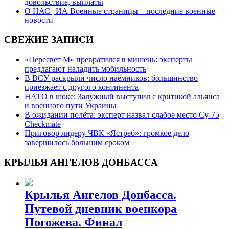
довольствие, выплаты
О НАС | ИА Военные страницы – последние военные
новости
СВЕЖИЕ ЗАПИСИ
«Пересвет М» превратился в мишень: эксперты
предлагают наладить мобильность
В ВСУ раскрыли число наёмников: большинство
приезжает с другого континента
НАТО в шоке: Залужный выступил с критикой альянса
и военного пути Украины
В ожидании полёта: эксперт назвал слабое место Су-75
Checkmate
Приговор лидеру ЧВК «Ястреб»: громкое дело
завершилось большим сроком
КРЫЛЬЯ АНГЕЛОВ ДОНБАССА
Крылья Ангелов Донбасса.
Путевой дневник военкора
Погожева. Финал