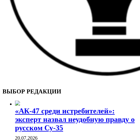
ВОЕННЫЕ СТРАНИЦЫ
СТАТЬИ ВОЕННОЙ ТЕМАТИКИ
ВЫБОР РЕДАКЦИИ
«АК-47 среди истребителей»:
эксперт назвал неудобную правду о
русском Су-35
20.07.2026