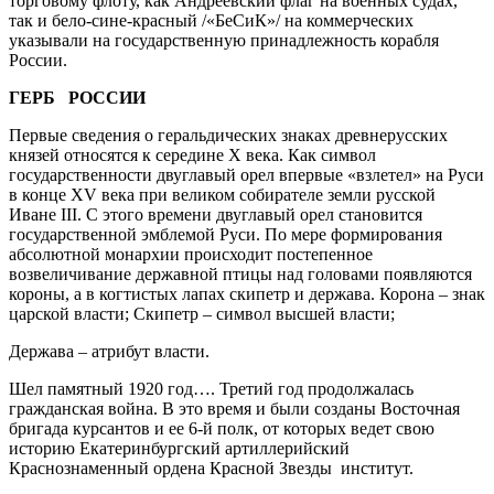
торговому флоту, как Андреевский флаг на военных судах,
так и бело-сине-красный /«БеСиК»/ на коммерческих
указывали на государственную принадлежность корабля
России.
ГЕРБ РОССИИ
Первые сведения о геральдических знаках древнерусских
князей относятся к середине Х века. Как символ
государственности двуглавый орел впервые «взлетел» на Руси
в конце XV века при великом собирателе земли русской
Иване III. С этого времени двуглавый орел становится
государственной эмблемой Руси. По мере формирования
абсолютной монархии происходит постепенное
возвеличивание державной птицы над головами появляются
короны, а в когтистых лапах скипетр и держава. Корона – знак
царской власти; Скипетр – символ высшей власти;
Держава – атрибут власти.
Шел памятный 1920 год…. Третий год продолжалась
гражданская война. В это время и были созданы Восточная
бригада курсантов и ее 6-й полк, от которых ведет свою
историю Екатеринбургский артиллерийский
Краснознаменный ордена Красной Звезды институт.