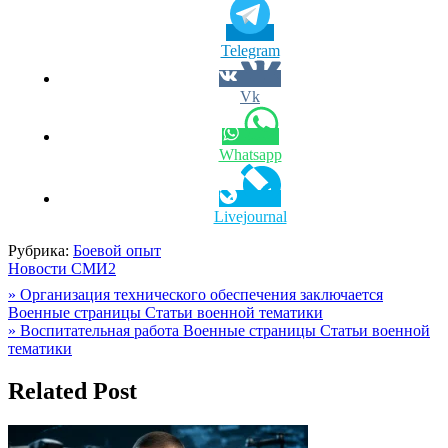
Telegram
Vk
Whatsapp
Livejournal
Рубрика:
Боевой опыт
Новости СМИ2
Навигация
» Организация технического обеспечения заключается
Военные страницы Статьи военной тематики
по
» Воспитательная работа Военные страницы Статьи военной
записям
тематики
Related Post