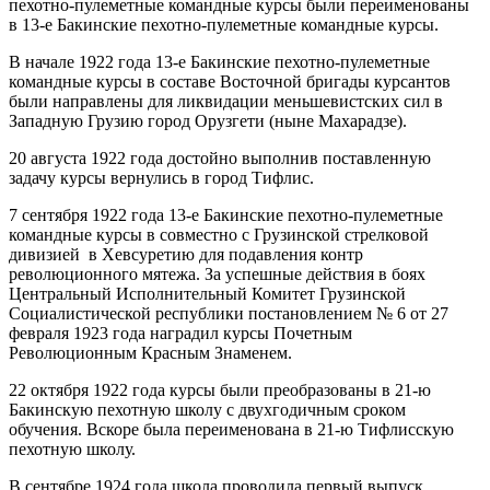
пехотно-пулеметные командные курсы были переименованы
в 13-е Бакинские пехотно-пулеметные командные курсы.
В начале 1922 года 13-е Бакинские пехотно-пулеметные
командные курсы в составе Восточной бригады курсантов
были направлены для ликвидации меньшевистских сил в
Западную Грузию город Орузгети (ныне Махарадзе).
20 августа 1922 года достойно выполнив поставленную
задачу курсы вернулись в город Тифлис.
7 сентября 1922 года 13-е Бакинские пехотно-пулеметные
командные курсы в совместно с Грузинской стрелковой
дивизией в Хевсуретию для подавления контр
революционного мятежа. За успешные действия в боях
Центральный Исполнительный Комитет Грузинской
Социалистической республики постановлением № 6 от 27
февраля 1923 года наградил курсы Почетным
Революционным Красным Знаменем.
22 октября 1922 года курсы были преобразованы в 21-ю
Бакинскую пехотную школу с двухгодичным сроком
обучения. Вскоре была переименована в 21-ю Тифлисскую
пехотную школу.
В сентябре 1924 года школа проводила первый выпуск