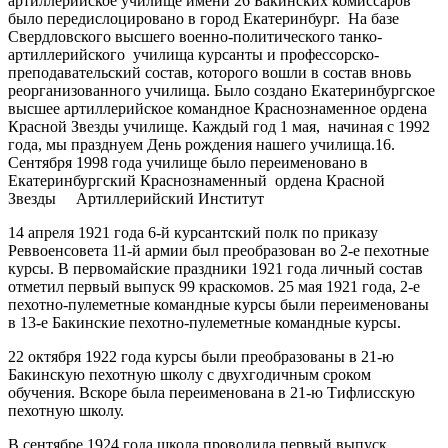
артиллерийское училище имени 26 Бакинских комиссаров
было передислоцировано в город Екатеринбург. На базе
Свердловского высшего военно-политического танко-
артиллерийского училища курсанты и профессорско-
преподавательский состав, которого вошли в состав вновь
реорганизованного училища. Было создано Екатеринбургское
высшее артиллерийское командное Краснознаменное ордена
Красной Звезды училище. Каждый год 1 мая, начиная с 1992
года, мы празднуем День рождения нашего училища.16.
Сентября 1998 года училище было переименовано в
Екатеринбургский Краснознаменный ордена Красной
Звезды Артиллерийский Институт
14 апреля 1921 года 6-й курсантский полк по приказу
Реввоенсовета 11-й армии был преобразован во 2-е пехотные
курсы. В первомайские праздники 1921 года личный состав
отметил первый выпуск 99 краскомов. 25 мая 1921 года, 2-е
пехотно-пулеметные командные курсы были переименованы
в 13-е Бакинские пехотно-пулеметные командные курсы.
22 октября 1922 года курсы были преобразованы в 21-ю
Бакинскую пехотную школу с двухгодичным сроком
обучения. Вскоре была переименована в 21-ю Тифлисскую
пехотную школу.
В сентябре 1924 года школа проводила первый выпуск