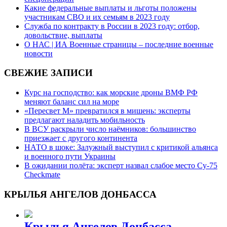
Какие федеральные выплаты и льготы положены
участникам СВО и их семьям в 2023 году
Служба по контракту в России в 2023 году: отбор,
довольствие, выплаты
О НАС | ИА Военные страницы – последние военные
новости
СВЕЖИЕ ЗАПИСИ
Курс на господство: как морские дроны ВМФ РФ
меняют баланс сил на море
«Пересвет М» превратился в мишень: эксперты
предлагают наладить мобильность
В ВСУ раскрыли число наёмников: большинство
приезжает с другого континента
НАТО в шоке: Залужный выступил с критикой альянса
и военного пути Украины
В ожидании полёта: эксперт назвал слабое место Су-75
Checkmate
КРЫЛЬЯ АНГЕЛОВ ДОНБАССА
Крылья Ангелов Донбасса.