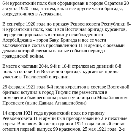
6-й курсантский полк был сформирован в городе Саратове 20
августа 1920 года, а затем, как и все другие части бригады,
сосредоточился в Астрахани.
В сентябре 1920 года по приказу Реввоенсовета Республики 6-
й курсантский полк, как и вся Восточная бригада курсантов,
передислоцировалась в столицу освобожденного
Азербайджана – город Баку. Бригада и все ее части
включаются в состав прославленной 11-й армии, с боевыми
делами которой связаны важные события периода
гражданской войны.
Вместе с частями 20-й, 9-й и 18-й стрелковых дивизий 6-й
полк в составе 1-й Восточной бригады курсантов принял
участие в Тифлисской операции.
25 февраля 1921 года 6-й полк курсантов в составе Восточной
бригады вступил в город Тифлис где разместился в
помещении бывшего юнкерского училища на Михайловском
Проспекте (ныне Давида Агнашенебели).
14 апреля 1921 года курсантский полк по приказу
Реввоенсовета 11-й армии был преобразован во 2-е пехотные
курсы. В первомайские праздники 1921 года личный состав
отметил первый выпуск 99 краскомов. 25 мая 1921 года, 2-е